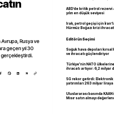
catın
ABD’de kritik petrol rezervi 
yılın en düşük seviyesi
Irak, petrol geçişi için İran
Hürmüz Boğazı krizi ihracat
Editörün Seçimi
 Avrupa, Rusya ve
ara geçen yıl 30
Soğuk hava depoları kırsal 
ve ihracatı güçlendiriyor
 gerçekleştirdi.
Türkiye'nin NATO ülkeleri
ihracatı artıyor: 6,2 milyar d
milyar doları aştı
N
5G rekor getirdi: Elektroni
yatırımları 263 milyar liraya
Uluslararası basında KAAN i
Mısır satın almayı değerlen
Kaynak ekle