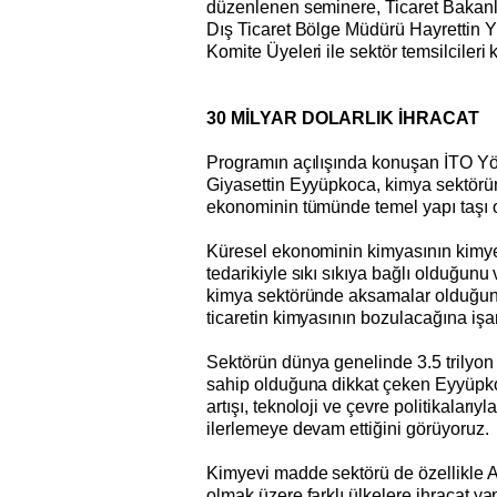
düzenlenen seminere, Ticaret Bakanl
Dış Ticaret Bölge Müdürü Hayrettin Yı
Komite Üyeleri ile sektör temsilcileri k
30 MİLYAR DOLARLIK İHRACAT
Programın açılışında konuşan İTO Y
Giyasettin Eyyüpkoca, kimya sektörü
ekonominin tümünde temel yapı taşı 
Küresel ekonominin kimyasının kimyev
tedarikiyle sıkı sıkıya bağlı olduğun
kimya sektöründe aksamalar olduğun
ticaretin kimyasının bozulacağına işar
Sektörün dünya genelinde 3.5 trilyon 
sahip olduğuna dikkat çeken Eyyüpko
artışı, teknoloji ve çevre politikalarıyla
ilerlemeye devam ettiğini görüyoruz.
Kimyevi madde sektörü de özellikle
olmak üzere farklı ülkelere ihracat ya