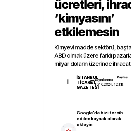
ücretleri, ihra
‘kimyasını’
etkilemesin
Kimyevi madde sektörü, başta
ABD olmak üzere farklı pazarl
milyar doların üzerinde ihracat
İSTANBUL
Paylaş
Yayınlanma
İ
TICARET
10.10.2024, 12:11
GAZETESI
Google'da bizi tercih
edilen kaynak olarak
ekleyin