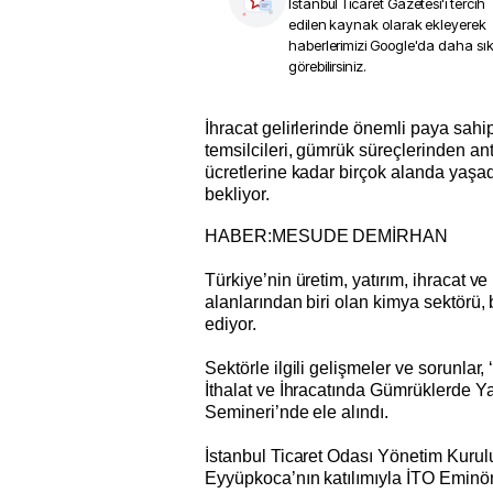
İstanbul Ticaret Gazetesi
'i tercih
edilen kaynak olarak ekleyerek
haberlerimizi Google'da daha sı
görebilirsiniz.
İhracat gelirlerinde önemli paya sahip kimya sektörünün
temsilcileri, gümrük süreçlerinden an
ücretlerine kadar birçok alanda yaşa
bekliyor.
HABER:MESUDE DEMİRHAN
Türkiye’nin üretim, yatırım, ihracat v
alanlarından biri olan kimya sektör
ediyor.
Sektörle ilgili gelişmeler ve sorunlar
İthalat ve İhracatında Gümrüklerde 
Semineri’nde ele alındı.
İstanbul Ticaret Odası Yönetim Kurul
Eyyüpkoca’nın katılımıyla İTO Emin