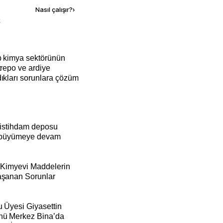
Nasıl çalışır?
›
k
trepo ve ardiye
dıkları sorunlara çözüm
e istihdam deposu
ü, büyümeye devam
, ‘Kimyevi Maddelerin
Yaşanan Sorunlar
u Üyesi Giyasettin
önü Merkez Bina’da