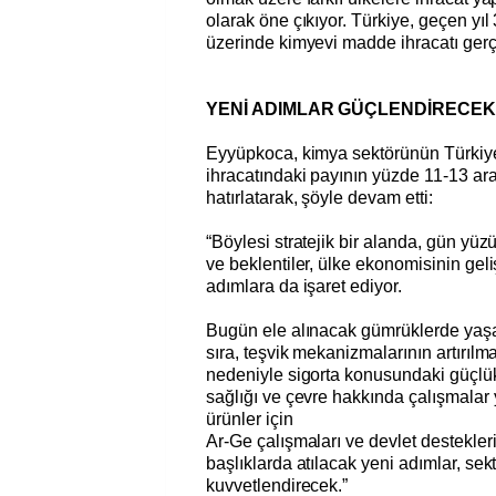
olarak öne çıkıyor. Türkiye, geçen yıl
üzerinde kimyevi madde ihracatı gerçe
YENİ ADIMLAR GÜÇLENDİRECEK
Eyyüpkoca, kimya sektörünün Türkiy
ihracatındaki payının yüzde 11-13 a
hatırlatarak, şöyle devam etti:
“Böylesi stratejik bir alanda, gün yüz
ve beklentiler, ülke ekonomisinin gel
adımlara da işaret ediyor.
Bugün ele alınacak gümrüklerde yaşa
sıra, teşvik mekanizmalarının artırılma
nedeniyle sigorta konusundaki güçlükle
sağlığı ve çevre hakkında çalışmalar 
ürünler için
Ar-Ge çalışmaları ve devlet destekler
başlıklarda atılacak yeni adımlar, sekt
kuvvetlendirecek.”