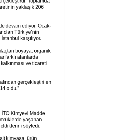
erçekleştirdi. Toplamda
aretinin yaklaşık 206
ede devam ediyor. Ocak-
r olan Türkiye’nin
 İstanbul karşılıyor.
ilaçtan boyaya, organik
r farklı alanlarda
kalkınması ve ticareti
fından gerçekleştirilen
 14 oldu.”
n İTO Kimyevi Madde
gümrüklerde yaşanan
ldiklerini söyledi.
it kimyasal ürün