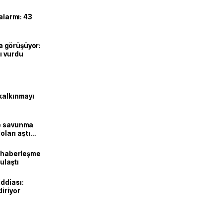
alarmı: 43
’la görüşüyor:
ı vurdu
kalkınmayı
ne savunma
oları aştı
k haberleşme
 ulaştı
ddiası:
diriyor