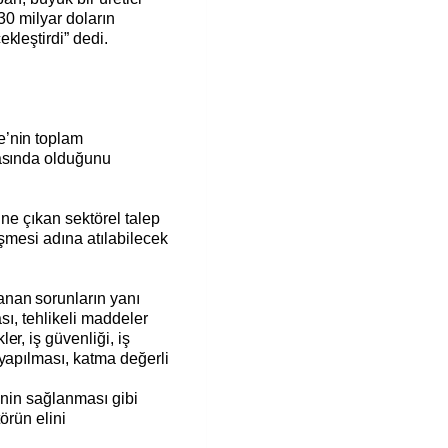
 30 milyar doların
kleştirdi” dedi.
e’nin toplam
rasında olduğunu
üne çıkan sektörel talep
işmesi adına atılabilecek
nan sorunların yanı
sı, tehlikeli maddeler
r, iş güvenliği, iş
yapılması, katma değerli
inin sağlanması gibi
örün elini