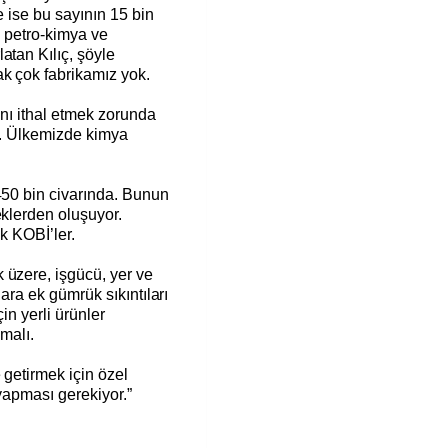
e ise bu sayının 15 bin
le petro-kimya ve
atan Kılıç, şöyle
ak çok fabrikamız yok.
ını ithal etmek zorunda
uz. Ülkemizde kimya
450 bin civarında. Bunun
eklerden oluşuyor.
ak KOBİ’ler.
 üzere, işgücü, yer ve
lara ek gümrük sıkıntıları
in yerli ürünler
lmalı.
 getirmek için özel
 yapması gerekiyor.”