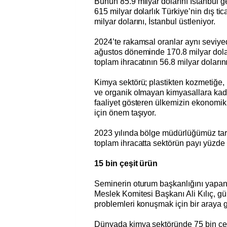
Bunun 85.9 milyar dolarını İstanbul g
615 milyar dolarlık Türkiye’nin dış tic
milyar dolarını, İstanbul üstleniyor.
2024’te rakamsal oranlar aynı seviy
ağustos döneminde 170.8 milyar dola
toplam ihracatının 56.8 milyar dolarını
Kimya sektörü; plastikten kozmetiğe, 
ve organik olmayan kimyasallara kada
faaliyet gösteren ülkemizin ekonomik 
için önem taşıyor.
2023 yılında bölge müdürlüğümüz tara
toplam ihracatta sektörün payı yüzde
15 bin çeşit ürün
Seminerin oturum başkanlığını yapa
Meslek Komitesi Başkanı Ali Kılıç, 
problemleri konuşmak için bir araya ge
Dünyada kimya sektöründe 75 bin çeş