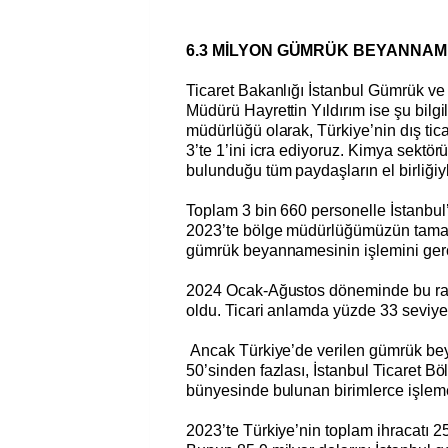
6.3 MİLYON GÜMRÜK BEYANNAM
Ticaret Bakanlığı İstanbul Gümrük ve
Müdürü Hayrettin Yıldırım ise şu bilgil
müdürlüğü olarak, Türkiye’nin dış tic
3’te 1’ini icra ediyoruz. Kimya sektö
bulunduğu tüm paydaşların el birliğiy
Toplam 3 bin 660 personelle İstanbul
2023’te bölge müdürlüğümüzün tama
gümrük beyannamesinin işlemini gerç
2024 Ocak-Ağustos döneminde bu ra
oldu. Ticari anlamda yüzde 33 seviye
Ancak Türkiye’de verilen gümrük be
50’sinden fazlası, İstanbul Ticaret B
bünyesinde bulunan birimlerce işlem
2023’te Türkiye’nin toplam ihracatı 25