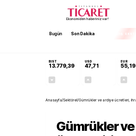
Ekonomiden haberiniz var!
Bugün
Son Dakika
Finans
EKST
SON DAKİKA
Terörsüz Türkiye Yasası teklifi 
BIST
USD
EUR
13.779,39
47,71
55,19
-0,14%
+0,18%
-19,42
0,09
Anasayfa
/
Sektörel
/
Gümrükler ve ardiye ücretleri, ihr
Gümrükler ve 