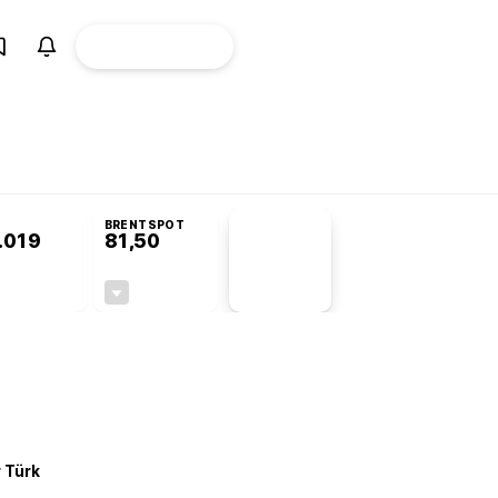
ÜYE
CANLI BORSA
Girişi
omisyonu’nda kabul edildi
BRENTSPOT
.019
81,50
PİYASA
VERİLERİ
+0,09%
-1,55%
+0,00
-1,28
r Türk