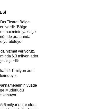
ESİ
 Dış Ticaret Bölge
eri verdi: “Bölge
aret hacminin yaklaşık
rünün de aralarında
le yürütülüyor.
’da hizmet veriyoruz.
mında 6.3 milyon adet
ekleştirdik.
kam 4.1 milyon adet
lerindeyiz.
yannamelerinin yüzde
ölge Müdürlüğü
e konuyor.
5.6 milyar dolar oldu.