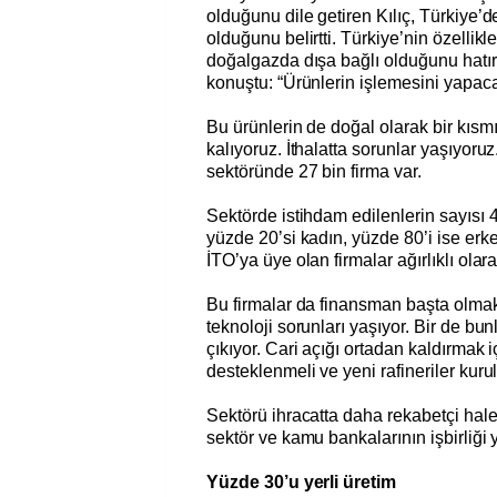
olduğunu dile getiren Kılıç, Türkiye’d
olduğunu belirtti. Türkiye’nin özellik
doğalgazda dışa bağlı olduğunu hatırl
konuştu: “Ürünlerin işlemesini yapac
Bu ürünlerin de doğal olarak bir kısm
kalıyoruz. İthalatta sorunlar yaşıyor
sektöründe 27 bin firma var.
Sektörde istihdam edilenlerin sayısı 
yüzde 20’si kadın, yüzde 80’i ise erk
İTO’ya üye olan firmalar ağırlıklı olar
Bu firmalar da finansman başta olmak
teknoloji sorunları yaşıyor. Bir de bun
çıkıyor. Cari açığı ortadan kaldırmak iç
desteklenmeli ve yeni rafineriler kuru
Sektörü ihracatta daha rekabetçi hale
sektör ve kamu bankalarının işbirliği
Yüzde 30’u yerli üretim