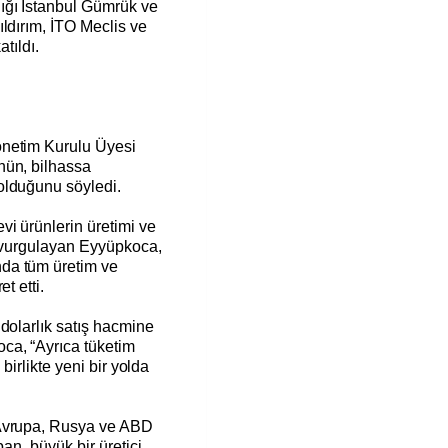
ığı İstanbul Gümrük ve
ldırım, İTO Meclis ve
atıldı.
önetim Kurulu Üyesi
nün, bilhassa
olduğunu söyledi.
i ürünlerin üretimi ve
u vurgulayan Eyyüpkoca,
da tüm üretim ve
et etti.
dolarlık satış hacmine
ca, “Ayrıca tüketim
 birlikte yeni bir yolda
 Avrupa, Rusya ve ABD
pan, büyük bir üretici