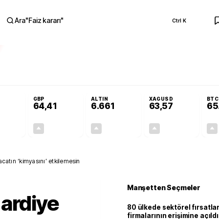
Ara
"
Faiz kararı
"
Ctrl K
RA
Adalet Komisyonu’nda kabul edildi
Terörsüz Türkiye Yasası teklifi Adalet K
GBP
ALTIN
XAGUSD
BTC
64,41
6.661
63,57
65
+0,32%
+0,38%
+2,59%
+3,37%
0,18
0,24
167,96
2,07
acatın ‘kimyasını’ etkilemesin
Manşetten Seçmeler
ardiye
80 ülkede sektörel fırsatla
firmalarının erişimine açıldı