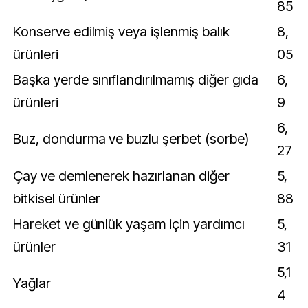
85
Konserve edilmiş veya işlenmiş balık
8,
ürünleri
05
Başka yerde sınıflandırılmamış diğer gıda
6,
ürünleri
9
6,
Buz, dondurma ve buzlu şerbet (sorbe)
27
Çay ve demlenerek hazırlanan diğer
5,
bitkisel ürünler
88
Hareket ve günlük yaşam için yardımcı
5,
ürünler
31
5,1
Yağlar
4