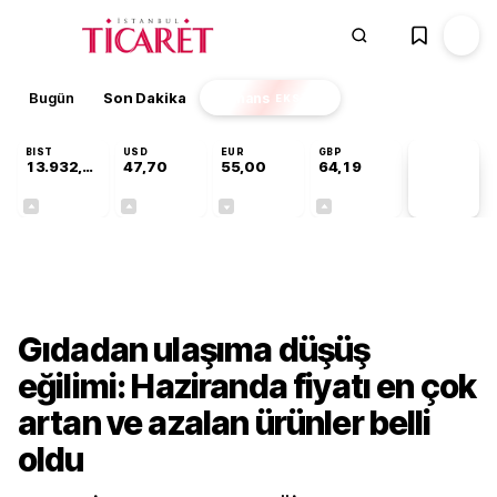
Bugün
Son Dakika
Finans
EKSTRA
BIST
USD
EUR
GBP
13.932,50
47,70
55,00
64,19
PİYASA
VERİLERİ
+0,97%
+0,17%
-0,02%
+0,03%
Ekonomi
Gıdadan ulaşıma düşüş
eğilimi: Haziranda fiyatı en çok
artan ve azalan ürünler belli
oldu