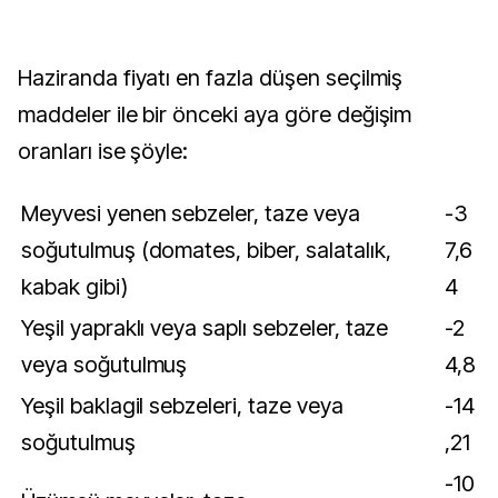
Haziranda fiyatı en fazla düşen seçilmiş
maddeler ile bir önceki aya göre değişim
oranları ise şöyle:
Meyvesi yenen sebzeler, taze veya
-3
soğutulmuş (domates, biber, salatalık,
7,6
kabak gibi)
4
Yeşil yapraklı veya saplı sebzeler, taze
-2
veya soğutulmuş
4,8
Yeşil baklagil sebzeleri, taze veya
-14
soğutulmuş
,21
-10