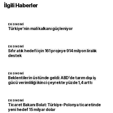
İlgili Haberler
EKONOMI
Türkiye’nin mali kalkanı güçleniyor
EKONOMI
Sıfır atık hedefi için 161 projeye 914 milyon liralık
destek
EKONOMI
Beklentilerin üstünde geldi: ABD’de tarım dışı iş
gücü verimliliği ikinci çeyrekte yüzde 1,4 arttı
EKONOMI
Ticaret Bakanı Bolat: Türkiye-Polonya ticaretinde
yeni hedef 15 milyar dolar