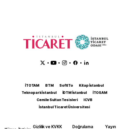
•
•
•
•
İTOTAM
BTM
SoftITo
Kitap İstanbul
Teknopark İstanbul
İDTM İstanbul
İTOSAM
Cemile Sultan Tesisleri
ICVB
İstanbul Ticaret Üniversitesi
Gizlilik ve KVKK
Doğrulama
Yayın