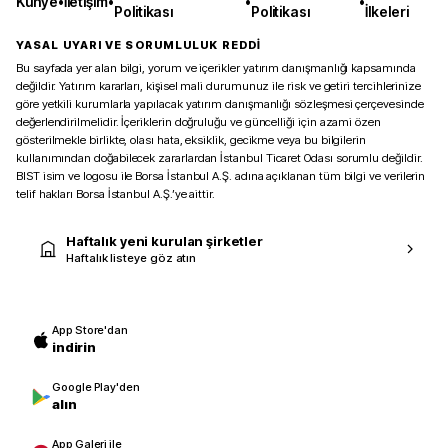
Künye
•
İletişim
•
•
•
Politikası
Politikası
İlkeleri
YASAL UYARI VE SORUMLULUK REDDİ
Bu sayfada yer alan bilgi, yorum ve içerikler yatırım danışmanlığı kapsamında
değildir. Yatırım kararları, kişisel mali durumunuz ile risk ve getiri tercihlerinize
göre yetkili kurumlarla yapılacak yatırım danışmanlığı sözleşmesi çerçevesinde
değerlendirilmelidir. İçeriklerin doğruluğu ve güncelliği için azami özen
gösterilmekle birlikte, olası hata, eksiklik, gecikme veya bu bilgilerin
kullanımından doğabilecek zararlardan İstanbul Ticaret Odası sorumlu değildir.
BIST isim ve logosu ile Borsa İstanbul A.Ş. adına açıklanan tüm bilgi ve verilerin
telif hakları Borsa İstanbul A.Ş.’ye aittir.
Haftalık yeni kurulan şirketler
Haftalık listeye göz atın
App Store'dan
indirin
Google Play'den
alın
App Galeri ile