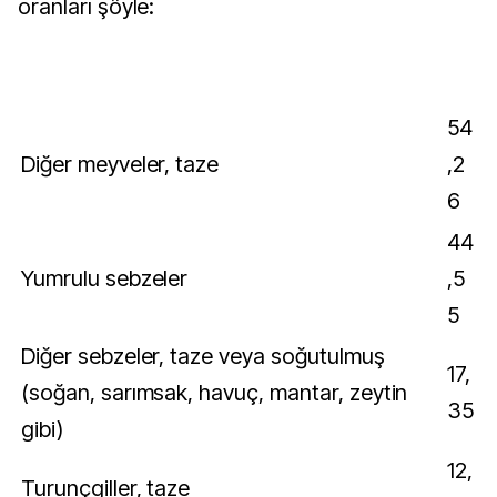
oranları şöyle:
54
Diğer meyveler, taze
,2
6
44
Yumrulu sebzeler
,5
5
Diğer sebzeler, taze veya soğutulmuş
17,
(soğan, sarımsak, havuç, mantar, zeytin
35
gibi)
12,
Turunçgiller, taze