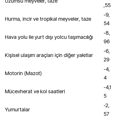
Üzümsü meyveler, taze
,55
-9,
Hurma, incir ve tropikal meyveler, taze
54
-8,
Hava yolu ile yurt dışı yolcu taşımacılığı
96
-6,
Kişisel ulaşım araçları için diğer yakıtlar
29
-4,
Motorin (Mazot)
4
-4,1
Mücevherat ve kol saatleri
5
-2,
Yumurtalar
57