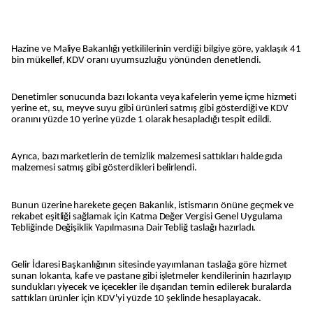
Hazine ve Maliye Bakanlığı yetkililerinin verdiği bilgiye göre, yaklaşık 41
bin mükellef, KDV oranı uyumsuzluğu yönünden denetlendi.
Denetimler sonucunda bazı lokanta veya kafelerin yeme içme hizmeti
yerine et, su, meyve suyu gibi ürünleri satmış gibi gösterdiği ve KDV
oranını yüzde 10 yerine yüzde 1 olarak hesapladığı tespit edildi.
Ayrıca, bazı marketlerin de temizlik malzemesi sattıkları halde gıda
malzemesi satmış gibi gösterdikleri belirlendi.
Bunun üzerine harekete geçen Bakanlık, istismarın önüne geçmek ve
rekabet eşitliği sağlamak için Katma Değer Vergisi Genel Uygulama
Tebliğinde Değişiklik Yapılmasına Dair Tebliğ taslağı hazırladı.
Gelir İdaresi Başkanlığının sitesinde yayımlanan taslağa göre hizmet
sunan lokanta, kafe ve pastane gibi işletmeler kendilerinin hazırlayıp
sundukları yiyecek ve içecekler ile dışarıdan temin edilerek buralarda
sattıkları ürünler için KDV'yi yüzde 10 şeklinde hesaplayacak.