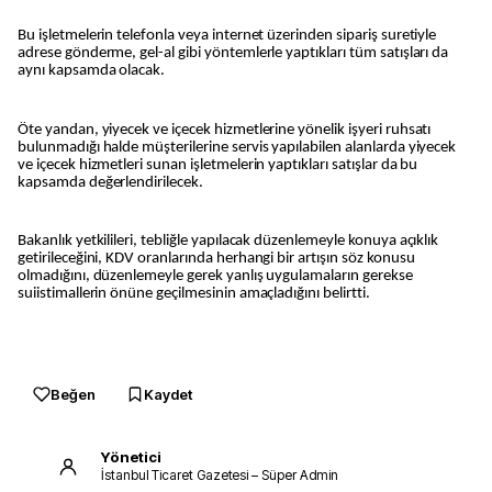
Bu işletmelerin telefonla veya internet üzerinden sipariş suretiyle
adrese gönderme, gel-al gibi yöntemlerle yaptıkları tüm satışları da
aynı kapsamda olacak.
Öte yandan, yiyecek ve içecek hizmetlerine yönelik işyeri ruhsatı
bulunmadığı halde müşterilerine servis yapılabilen alanlarda yiyecek
ve içecek hizmetleri sunan işletmelerin yaptıkları satışlar da bu
kapsamda değerlendirilecek.
Bakanlık yetkilileri, tebliğle yapılacak düzenlemeyle konuya açıklık
getirileceğini, KDV oranlarında herhangi bir artışın söz konusu
olmadığını, düzenlemeyle gerek yanlış uygulamaların gerekse
suiistimallerin önüne geçilmesinin amaçladığını belirtti.
Beğen
Kaydet
Yönetici
İstanbul Ticaret Gazetesi – Süper Admin