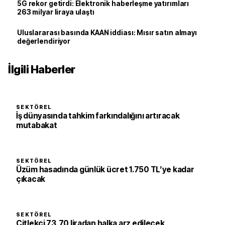
5G rekor getirdi: Elektronik haberleşme yatırımları
263 milyar liraya ulaştı
Uluslararası basında KAAN iddiası: Mısır satın almayı
değerlendiriyor
İlgili Haberler
SEKTÖREL
İş dünyasında tahkim farkındalığını artıracak
mutabakat
SEKTÖREL
Üzüm hasadında günlük ücret 1.750 TL’ye kadar
çıkacak
SEKTÖREL
Çitlekçi 73,70 liradan halka arz edilecek