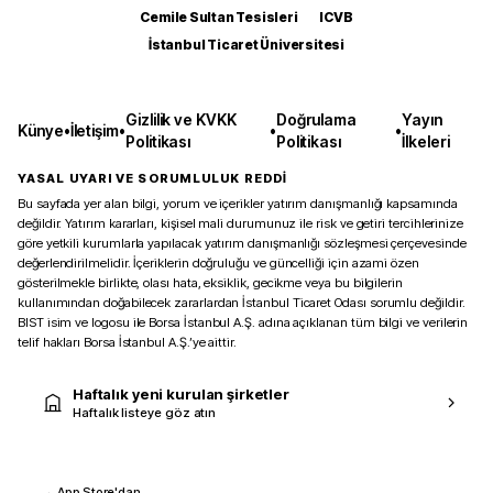
Cemile Sultan Tesisleri
ICVB
İstanbul Ticaret Üniversitesi
Gizlilik ve KVKK
Doğrulama
Yayın
Künye
•
İletişim
•
•
•
Politikası
Politikası
İlkeleri
YASAL UYARI VE SORUMLULUK REDDİ
Bu sayfada yer alan bilgi, yorum ve içerikler yatırım danışmanlığı kapsamında
değildir. Yatırım kararları, kişisel mali durumunuz ile risk ve getiri tercihlerinize
göre yetkili kurumlarla yapılacak yatırım danışmanlığı sözleşmesi çerçevesinde
değerlendirilmelidir. İçeriklerin doğruluğu ve güncelliği için azami özen
gösterilmekle birlikte, olası hata, eksiklik, gecikme veya bu bilgilerin
kullanımından doğabilecek zararlardan İstanbul Ticaret Odası sorumlu değildir.
BIST isim ve logosu ile Borsa İstanbul A.Ş. adına açıklanan tüm bilgi ve verilerin
telif hakları Borsa İstanbul A.Ş.’ye aittir.
Haftalık yeni kurulan şirketler
Haftalık listeye göz atın
App Store'dan