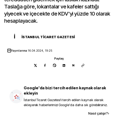
Taslağa göre, lokantalar ve kafeler sattığı
yiyecek ve içecekte de KDV'yi yüzde 10 olarak
hesaplayacak.
İ
İSTANBUL TICARET GAZETESI
Yayınlanma
16.04.2024, 19:25
Paylaş
N
Google'da bizi tercih edilen kaynak olarak
ekleyin
İstanbul Ticaret Gazetesi
'i tercih edilen kaynak olarak
ekleyerek haberlerimizi Google'da daha sık görebilirsiniz.
Kaynak ekle
Nasıl çalışır?
›