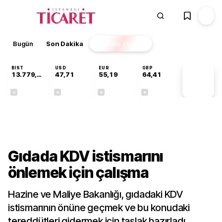
Bugün
Son Dakika
Finans
EKSTRA
BIST
USD
EUR
GBP
13.779,39
47,71
55,19
64,41
PİYASA
VERİLERİ
-0,14%
+0,18%
+0,32%
+0,38%
Sektörel
Gıdada KDV istismarını
önlemek için çalışma
Hazine ve Maliye Bakanlığı, gıdadaki KDV
istismarının önüne geçmek ve bu konudaki
tereddütleri gidermek için taslak hazırladı.