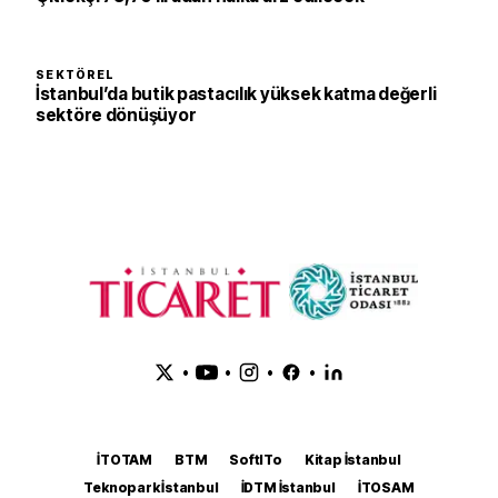
SEKTÖREL
İstanbul’da butik pastacılık yüksek katma değerli
sektöre dönüşüyor
•
•
•
•
İTOTAM
BTM
SoftITo
Kitap İstanbul
Teknopark İstanbul
İDTM İstanbul
İTOSAM