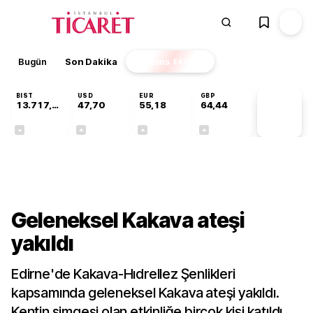
Bugün
Son Dakika
Finans
EKSTRA
BIST
USD
EUR
GBP
13.717,88
47,70
55,18
64,44
PİYASA
VERİLERİ
-0,59%
+0,17%
+0,31%
+0,41%
Kültür-Sanat
Geleneksel Kakava ateşi
yakıldı
Edirne'de Kakava-Hıdrellez Şenlikleri
kapsamında geleneksel Kakava ateşi yakıldı.
Kentin simgesi olan etkinliğe birçok kişi katıldı.