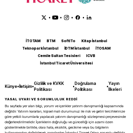
•
•
•
•
İTOTAM
BTM
SoftITo
Kitap İstanbul
Teknopark İstanbul
İDTM İstanbul
İTOSAM
Cemile Sultan Tesisleri
ICVB
İstanbul Ticaret Üniversitesi
Gizlilik ve KVKK
Doğrulama
Yayın
Künye
•
İletişim
•
•
•
Politikası
Politikası
İlkeleri
YASAL UYARI VE SORUMLULUK REDDİ
Bu sayfada yer alan bilgi, yorum ve içerikler yatırım danışmanlığı kapsamında
değildir. Yatırım kararları, kişisel mali durumunuz ile risk ve getiri tercihlerinize
göre yetkili kurumlarla yapılacak yatırım danışmanlığı sözleşmesi çerçevesinde
değerlendirilmelidir. İçeriklerin doğruluğu ve güncelliği için azami özen
gösterilmekle birlikte, olası hata, eksiklik, gecikme veya bu bilgilerin
kullanımından doğabilecek zararlardan İstanbul Ticaret Odası sorumlu değildir.