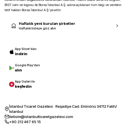
BIST isim ve logosu ile Borsa İstanbul A.Ş. adına açıklanan tüm bilgi ve verilerin
telif hakları Borsa İstanbul A.Ş.’ye aittir.
Haftalık yeni kurulan şirketler
Haftalık listeye göz atın
App Store'dan
indirin
Google Play'den
alın
App Galeri ile
keşfedin
İstanbul Ticaret Gazetesi · Reşadiye Cad. Eminönü 34112 Fatih/
İstanbul
iletisim@istanbulticaretgazetesi.com
+90 212 467 65 15