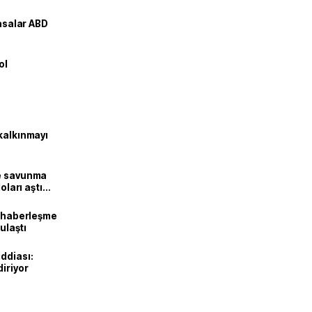
yasalar ABD
ol
kalkınmayı
ne savunma
oları aştı
k haberleşme
 ulaştı
ddiası:
diriyor