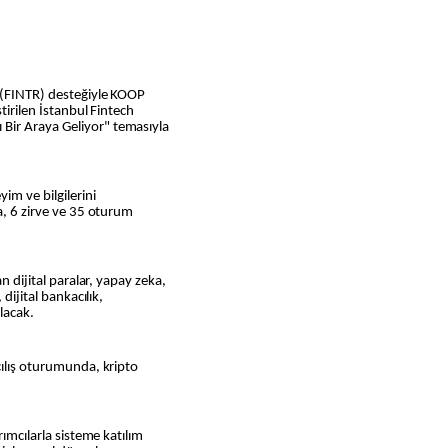
 (FINTR) desteğiyle KOOP
tirilen İstanbul Fintech
Bir Araya Geliyor" temasıyla
im ve bilgilerini
a, 6 zirve ve 35 oturum
n dijital paralar, yapay zeka,
dijital bankacılık,
lacak.
çılış oturumunda, kripto
rımcılarla sisteme katılım