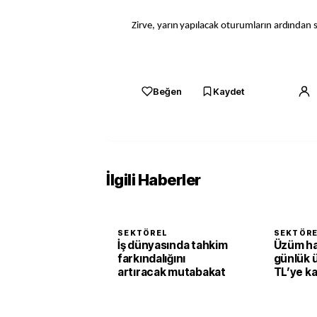
Zirve, yarın yapılacak oturumların ardından 
Beğen
Kaydet
İlgili Haberler
SEKTÖREL
SEKTÖR
İş dünyasında tahkim
Üzüm h
farkındalığını
günlük 
artıracak mutabakat
TL’ye k