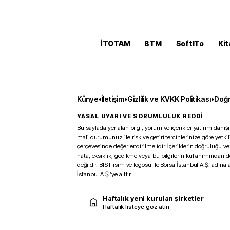
İTOTAM
BTM
SoftITo
Kit
Künye
•
İletişim
•
Gizlilik ve KVKK Politikası
•
Doğr
YASAL UYARI VE SORUMLULUK REDDİ
Bu sayfada yer alan bilgi, yorum ve içerikler yatırım danışm
mali durumunuz ile risk ve getiri tercihlerinize göre yetk
çerçevesinde değerlendirilmelidir. İçeriklerin doğruluğu ve
hata, eksiklik, gecikme veya bu bilgilerin kullanımından 
değildir. BIST isim ve logosu ile Borsa İstanbul A.Ş. adına a
İstanbul A.Ş.’ye aittir.
Haftalık yeni kurulan şirketler
Haftalık listeye göz atın