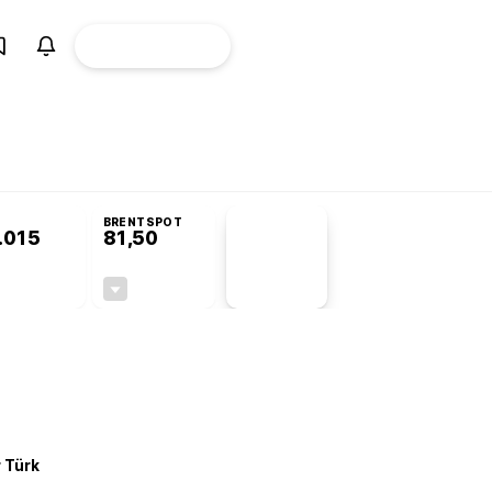
ÜYE
CANLI BORSA
Girişi
omisyonu’nda kabul edildi
KOSGEB’den temiz enerji ve iklim teknolojilerine
BRENTSPOT
.015
81,50
PİYASA
VERİLERİ
+0,02%
-1,55%
+0,00
-1,28
r Türk