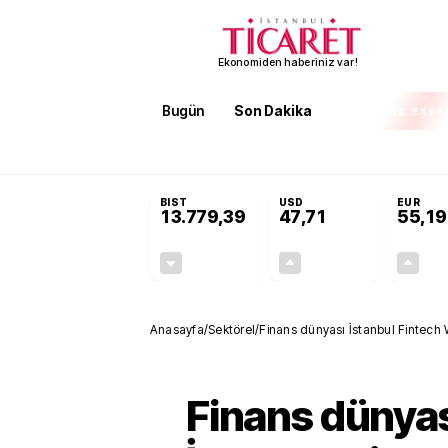
Ekonomiden haberiniz var!
Bugün
Son Dakika
Finans
EKST
SON DAKİKA
KOSGEB’den temiz enerji ve iklim tek
BIST
USD
EUR
13.779,39
47,71
55,19
-0,14%
+0,18%
-19,42
0,09
Anasayfa
/
Sektörel
/
Finans dünyası İstanbul Fintech 
Finans dünya