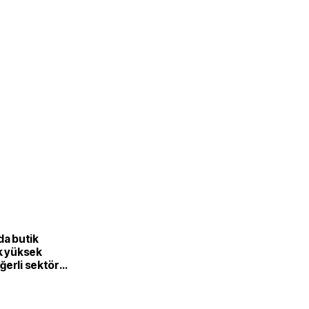
L
da butik
k yüksek
ğerli sektöre
or