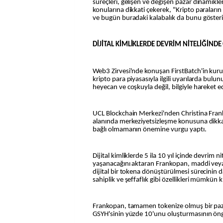
süreçleri, gelişen ve değişen pazar dinamikl
konularına dikkati çekerek, "Kripto paraların 
ve bugün buradaki kalabalık da bunu gösteri
DİJİTAL KİMLİKLERDE DEVRİM NİTELİĞİND
Web3 Zirvesi'nde konuşan FirstBatch'in kur
kripto para piyasasıyla ilgili uyarılarda bul
heyecan ve coşkuyla değil, bilgiyle hareket 
UCL Blockchain Merkezi'nden Christina Frank
alanında merkeziyetsizleşme konusuna dikkat
bağlı olmamanın önemine vurgu yaptı.
Dijital kimliklerde 5 ila 10 yıl içinde devrim n
yaşanacağını aktaran Frankopan, maddi veya
dijital bir tokena dönüştürülmesi sürecinin da
sahiplik ve şeffaflık gibi özellikleri mümkün kı
Frankopan, tamamen tokenize olmuş bir pa
GSYH'sinin yüzde 10'unu oluşturmasının öng