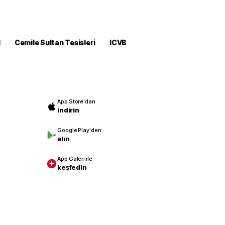
M
Cemile Sultan Tesisleri
ICVB
App Store'dan
indirin
Google Play'den
alın
App Galeri ile
keşfedin