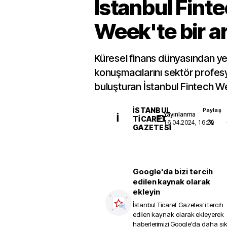
İstanbul Fint
Week'te bir ar
Küresel finans dünyasından yer
konuşmacılarını sektör profesy
buluşturan İstanbul Fintech W
İSTANBUL
Paylaş
Yayınlanma
İ
TICARET
16.04.2024, 16:20
GAZETESI
Google'da bizi tercih
edilen kaynak olarak
ekleyin
İstanbul Ticaret Gazetesi
'i tercih
edilen kaynak olarak ekleyerek
haberlerimizi Google'da daha sı