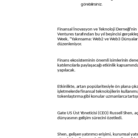
görebilirsiniz.
Finansal İnovasyon ve Teknoloji Derneği'nin
Ventures tarafından bu yıl beşincisi gerçekleş
Week, "Yakınsama: Web2 ve Web3 Dünyaları 
düzenleniyor.
Finans ekosisteminin önemli isimlerinin deney
katılımcılarla paylaşacağı etkinlik kapsamınd
yapılacak.
Etkinlikte, artan popülaritesiyle ön plana çıka
işletmelerde finansal teknolojilerin kullanımı, 
tokenlaştırma gibi konular uzmanlarca tartışı
Gate US Üst Yöneticisi (CEO) Russell Shen, a
dünyasının gelişim sürecini özetledi.
Shen, gelişen yatırımcı erişimi, kurumsal yatı