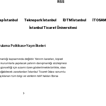
RSS
ap İstanbul
Teknopark İstanbul
İDTM İstanbul
İTOSA
İstanbul Ticaret Üniversitesi
ulama Politikası
•
Yayın İlkeleri
anlığı kapsamında değildir. Yatırım kararları, kişisel
ili kurumlarla yapılacak yatırım danışmanlığı sözleşmesi
 güncelliği için azami özen gösterilmekle birlikte, olası
doğabilecek zararlardan İstanbul Ticaret Odası sorumlu
çıklanan tüm bilgi ve verilerin telif hakları Borsa