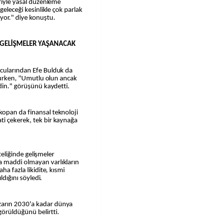
eriyle yasal düzenleme
geleceği kesinlikle çok parlak
yor." diye konuştu.
E GELİŞMELER YAŞANACAK
ucularından Efe Bulduk da
unurken, "Umutlu olun ancak
edin." görüşünü kaydetti.
opan da finansal teknoloji
i çekerek, tek bir kaynağa
iteliğinde gelişmeler
 maddi olmayan varlıkların
ha fazla likidite, kısmi
ldığını söyledi.
zarın 2030'a kadar dünya
örüldüğünü belirtti.