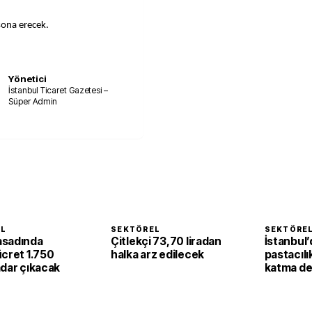
sona erecek.
Yönetici
İstanbul Ticaret Gazetesi –
Süper Admin
EL
SEKTÖREL
SEKTÖRE
asadında
Çitlekçi 73,70 liradan
İstanbul’
ücret 1.750
halka arz edilecek
pastacılı
adar çıkacak
katma de
dönüşüy