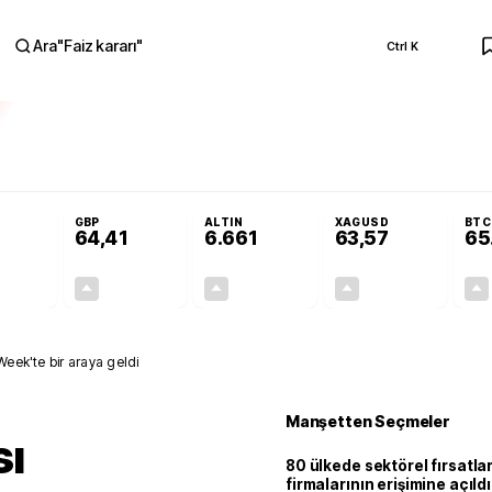
Ara
"
Faiz kararı
"
Ctrl K
RA
nolojilerine yeni destek programı
Terörsüz Türkiye Yasası teklifi Adalet K
GBP
ALTIN
XAGUSD
BTC
64,41
6.661
63,57
65
+0,32%
+0,38%
+2,59%
+3,37%
0,18
0,24
167,96
2,07
Week'te bir araya geldi
Manşetten Seçmeler
sı
80 ülkede sektörel fırsatla
firmalarının erişimine açıldı