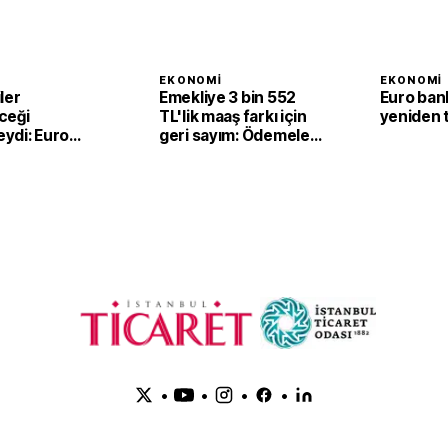
I
EKONOMI
EKONOMI
ler
Emekliye 3 bin 552
Euro ban
ceği
TL'lik maaş farkı için
yeniden 
ydi: Euro
geri sayım: Ödemeler
'nde
7 Ağustos’ta
de satışlar
a geriledi
•
•
•
•