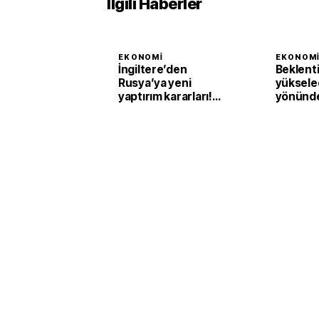
İlgili Haberler
EKONOMI
EKONOM
İngiltere’den
Beklenti
Rusya’ya yeni
yüksele
yaptırım kararları!
yönünde
Nadir metaller de
Bölgesi
kapsama alındı
peraken
hazirand