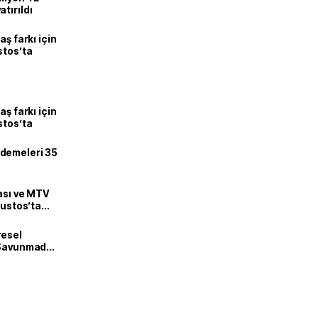
tırıldı
aş farkı için
stos’ta
aş farkı için
stos’ta
demeleri 35
zası ve MTV
ğustos’ta
resel
! Savunmadan