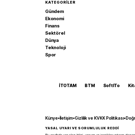
KATEGORILER
Gündem
Ekonomi
Finans
Sektörel
Dünya
Teknoloji
Spor
İTOTAM
BTM
SoftITo
Kit
Künye
•
İletişim
•
Gizlilik ve KVKK Politikası
•
Doğr
YASAL UYARI VE SORUMLULUK REDDİ