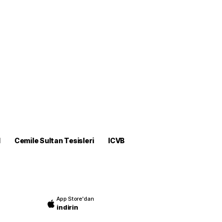
M
Cemile Sultan Tesisleri
ICVB
App Store'dan
indirin