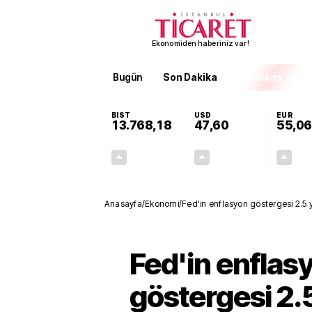
Ekonomiden haberiniz var!
Bugün
Son Dakika
Finans
EKST
BIST
USD
EUR
13.768,18
47,60
55,06
+0,47%
+0,06%
65,05
0,03
Anasayfa
/
Ekonomi
/
Fed'in enflasyon göstergesi 2.5 y
Fed'in enflas
göstergesi 2.5