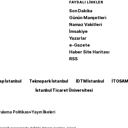
FAYDALI LINKLER
Son Dakika
Günün Manşetleri
Namaz Vakitleri
İmsakiye
Yazarlar
e-Gazete
Haber Site Haritası
RSS
ap İstanbul
Teknopark İstanbul
İDTM İstanbul
İTOSA
İstanbul Ticaret Üniversitesi
ulama Politikası
•
Yayın İlkeleri