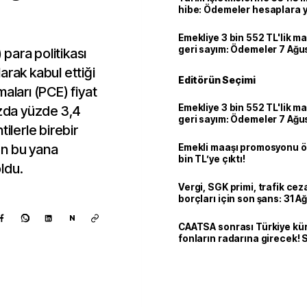
hibe: Ödemeler hesaplara ya
Emekliye 3 bin 552 TL'lik ma
geri sayım: Ödemeler 7 Ağu
para politikası
arak kabul ettiği
Editörün Seçimi
aları (PCE) fiyat
Emekliye 3 bin 552 TL'lik ma
azda yüzde 3,4
geri sayım: Ödemeler 7 Ağu
ilerle birebir
en bu yana
Emekli maaşı promosyonu ö
bin TL’ye çıktı!
ldu.
Vergi, SGK primi, trafik ce
borçları için son şans: 31 A
bitiyor
N
CAATSA sonrası Türkiye kü
fonların radarına girecek
finansa yeni eşik