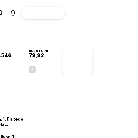
ÜYE
CANLI BORSA
Girişi
BRENTSPOT
.546
79,92
PİYASA
VERİLERİ
+0,02%
+1,28%
+0,00
1,01
 1. ünitede
yla
ilyon TL