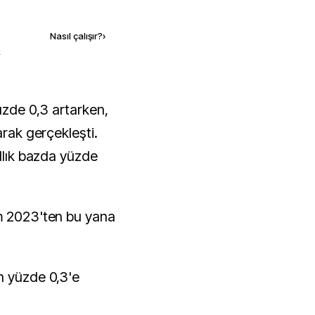
Kaynak ekle
Nasıl çalışır?
›
k
arak gerçekleşti.
ıllık bazda yüzde
im 2023'ten bu yana
n yüzde 0,3'e