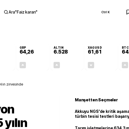
Ara
"
Faiz kararı
"
Ctrl K
RA
GBP
ALTIN
XAGUSD
BTC
64,26
6.528
61,61
64
+0,10%
+0,25%
+0,49%
-0,69%
0,06
0,16
31,77
-0,43
ılın zirvesinde
Manşetten Seçmeler
yon
Akkuyu NGS'de kritik aşama:
türbin tesisi testleri başarı
 yılın
tamamlandı
Tarım işletmelerine 634.3 m