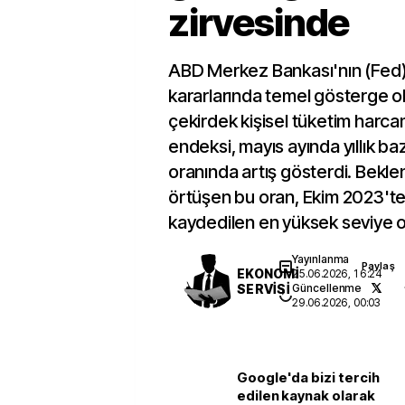
zirvesinde
ABD Merkez Bankası'nın (Fed) 
kararlarında temel gösterge ol
çekirdek kişisel tüketim harcam
endeksi, mayıs ayında yıllık b
oranında artış gösterdi. Beklent
örtüşen bu oran, Ekim 2023't
kaydedilen en yüksek seviye o
Yayınlanma
Paylaş
EKONOMİ
25.06.2026, 16:24
SERVİSİ
Güncellenme
29.06.2026, 00:03
Google'da bizi tercih
edilen kaynak olarak