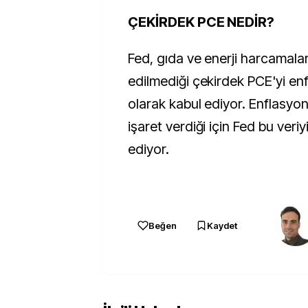
ÇEKİRDEK PCE NEDİR?
Fed, gıda ve enerji harcamalar
edilmediği çekirdek PCE'yi en
olarak kabul ediyor. Enflasyonu
işaret verdiği için Fed bu veri
ediyor.
Beğen
Kaydet