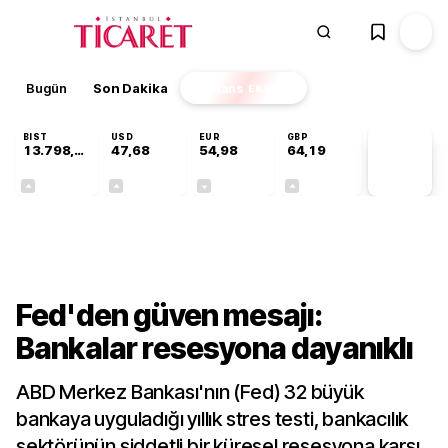
Bugün
Son Dakika
Finans
EKSTRA
BIST
USD
EUR
GBP
13.798,82
47,68
54,98
64,19
PİYASA
VERİLERİ
+0,70%
+0,11%
-0,06%
+0,03%
Finans
Fed'den güven mesajı:
Bankalar resesyona dayanıklı
ABD Merkez Bankası'nın (Fed) 32 büyük
bankaya uyguladığı yıllık stres testi, bankacılık
sektörünün şiddetli bir küresel resesyona karşı