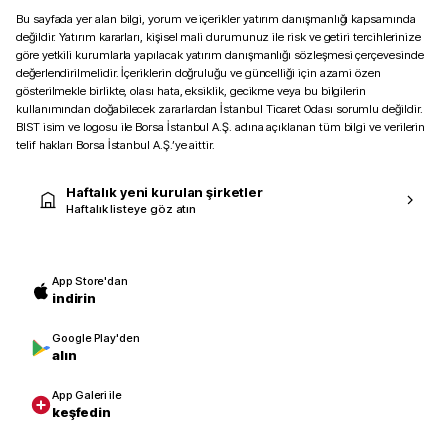
Bu sayfada yer alan bilgi, yorum ve içerikler yatırım danışmanlığı kapsamında
değildir. Yatırım kararları, kişisel mali durumunuz ile risk ve getiri tercihlerinize
göre yetkili kurumlarla yapılacak yatırım danışmanlığı sözleşmesi çerçevesinde
değerlendirilmelidir. İçeriklerin doğruluğu ve güncelliği için azami özen
gösterilmekle birlikte, olası hata, eksiklik, gecikme veya bu bilgilerin
kullanımından doğabilecek zararlardan İstanbul Ticaret Odası sorumlu değildir.
BIST isim ve logosu ile Borsa İstanbul A.Ş. adına açıklanan tüm bilgi ve verilerin
telif hakları Borsa İstanbul A.Ş.’ye aittir.
Haftalık yeni kurulan şirketler
Haftalık listeye göz atın
App Store'dan
indirin
Google Play'den
alın
App Galeri ile
keşfedin