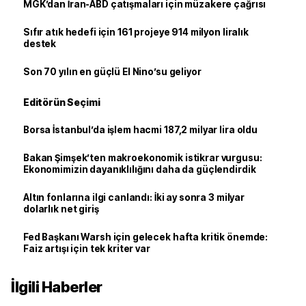
MGK’dan İran-ABD çatışmaları için müzakere çağrısı
Sıfır atık hedefi için 161 projeye 914 milyon liralık
destek
Son 70 yılın en güçlü El Nino’su geliyor
Editörün Seçimi
Borsa İstanbul’da işlem hacmi 187,2 milyar lira oldu
Bakan Şimşek’ten makroekonomik istikrar vurgusu:
Ekonomimizin dayanıklılığını daha da güçlendirdik
Altın fonlarına ilgi canlandı: İki ay sonra 3 milyar
dolarlık net giriş
Fed Başkanı Warsh için gelecek hafta kritik önemde:
Faiz artışı için tek kriter var
İlgili Haberler