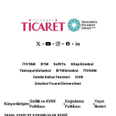
•
•
•
•
İTOTAM
BTM
SoftITo
Kitap İstanbul
Teknopark İstanbul
İDTM İstanbul
İTOSAM
Cemile Sultan Tesisleri
ICVB
İstanbul Ticaret Üniversitesi
Gizlilik ve KVKK
Doğrulama
Yayın
Künye
•
İletişim
•
•
•
Politikası
Politikası
İlkeleri
YASAL UYARI VE SORUMLULUK REDDİ