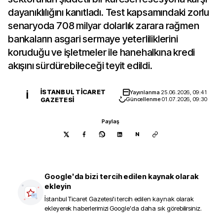
dayanıklılığını kanıtladı. Test kapsamındaki zorlu
senaryoda 708 milyar dolarlık zarara rağmen
bankaların asgari sermaye yeterliliklerini
koruduğu ve işletmeler ile hanehalkına kredi
akışını sürdürebileceği teyit edildi.
İSTANBUL TICARET
Yayınlanma
25.06.2026, 09:41
İ
GAZETESI
Güncellenme
01.07.2026, 09:30
Paylaş
N
Google'da bizi tercih edilen kaynak olarak
ekleyin
İstanbul Ticaret Gazetesi
'i tercih edilen kaynak olarak
ekleyerek haberlerimizi Google'da daha sık görebilirsiniz.