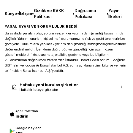
Gizlilik ve KVKK
Doğrulama
Yayın
Künye
•
İletişim
•
•
•
Politikası
Politikası
İlkeleri
YASAL UYARI VE SORUMLULUK REDDİ
Bu sayfada yer alan bilgi, yorum ve içerikler yatırım danışmanlığı kapsamında
değildir. Yatırım kararları, kişisel mali durumunuz ile risk ve getiri tercihlerinize
göre yetkili kurumlarla yapılacak yatırım danışmanlığı sözleşmesi çerçevesinde
değerlendirilmelidir. İçeriklerin doğruluğu ve güncelliği için azami özen
gösterilmekle birlikte, olası hata, eksiklik, gecikme veya bu bilgilerin
kullanımından doğabilecek zararlardan İstanbul Ticaret Odası sorumlu değildir.
BIST isim ve logosu ile Borsa İstanbul A.Ş. adına açıklanan tüm bilgi ve verilerin
telif hakları Borsa İstanbul A.Ş.’ye aittir.
Haftalık yeni kurulan şirketler
Haftalık listeye göz atın
App Store'dan
indirin
Google Play'den