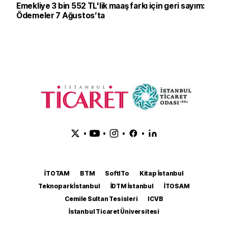
Emekliye 3 bin 552 TL'lik maaş farkı için geri sayım:
Ödemeler 7 Ağustos’ta
•
•
•
•
İTOTAM
BTM
SoftITo
Kitap İstanbul
Teknopark İstanbul
İDTM İstanbul
İTOSAM
Cemile Sultan Tesisleri
ICVB
İstanbul Ticaret Üniversitesi