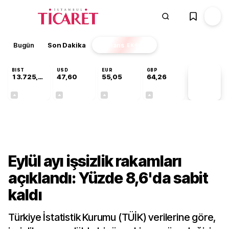
Bugün
Son Dakika
Finans
EKSTRA
BIST
USD
EUR
GBP
13.725,19
47,60
55,05
64,26
PİYASA
VERİLERİ
+0,16%
+0,06%
+0,07%
+0,25%
Ekonomi
Eylül ayı işsizlik rakamları
açıklandı: Yüzde 8,6'da sabit
kaldı
Türkiye İstatistik Kurumu (TÜİK) verilerine göre,