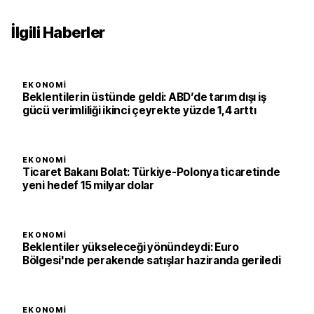
İlgili Haberler
EKONOMI
Beklentilerin üstünde geldi: ABD’de tarım dışı iş
gücü verimliliği ikinci çeyrekte yüzde 1,4 arttı
EKONOMI
Ticaret Bakanı Bolat: Türkiye-Polonya ticaretinde
yeni hedef 15 milyar dolar
EKONOMI
Beklentiler yükseleceği yönündeydi: Euro
Bölgesi'nde perakende satışlar haziranda geriledi
EKONOMI