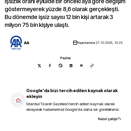
işsizlik oranı eylülde bir önceki aya göre değişim
göstermeyerek yüzde 8,6 olarak gerçekleşti.
Bu dönemde işsiz sayısı 12 bin kişi artarak 3
milyon 75 bin kişiye ulaştı.
AA
Yayınlanma
27.10.2025, 10:25
Paylaş
N
Google'da bizi tercih edilen kaynak olarak
ekleyin
İstanbul Ticaret Gazetesi
'i tercih edilen kaynak olarak
ekleyerek haberlerimizi Google'da daha sık görebilirsiniz.
Kaynak ekle
Nasıl çalışır?
›