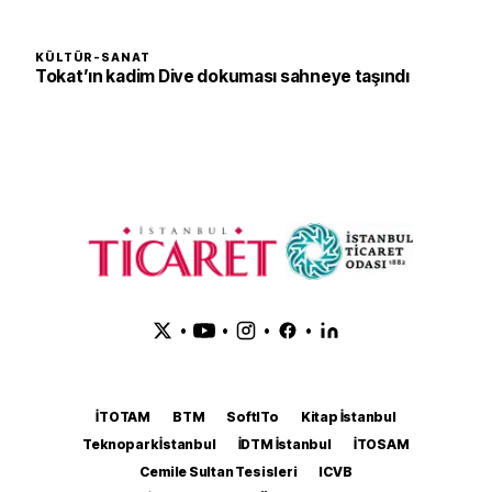
KÜLTÜR-SANAT
Tokat’ın kadim Dive dokuması sahneye taşındı
•
•
•
•
İTOTAM
BTM
SoftITo
Kitap İstanbul
Teknopark İstanbul
İDTM İstanbul
İTOSAM
Cemile Sultan Tesisleri
ICVB