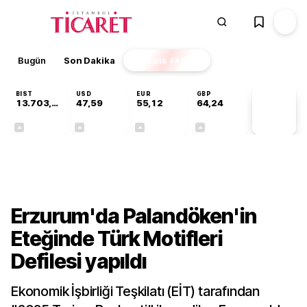
Bugün
Son Dakika
Finans
EKSTRA
BIST
USD
EUR
GBP
13.703,13
47,59
55,12
64,24
PİYASA
VERİLERİ
+0,11%
+0,04%
+0,19%
+0,22%
Kültür-Sanat
Erzurum'da Palandöken'in
Eteğinde Türk Motifleri
Defilesi yapıldı
Ekonomik İşbirliği Teşkilatı (EİT) tarafından