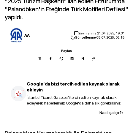
"2025 Turizm Başkenti" ilan edilen Erzurum'da
"Palandöken'in Eteğinde Türk Motifleri Defilesi"
yapıldı.
Yayınlanma
21.04.2025, 19:31
AA
Güncellenme
08.07.2026, 02:18
Paylaş
N
Google'da bizi tercih edilen kaynak olarak
ekleyin
İstanbul Ticaret Gazetesi
'i tercih edilen kaynak olarak
ekleyerek haberlerimizi Google'da daha sık görebilirsiniz.
Kaynak ekle
Nasıl çalışır?
›