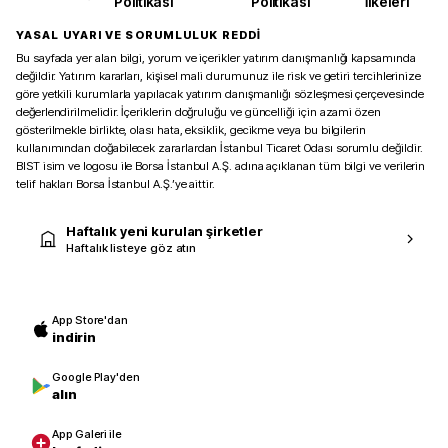
Politikası
Politikası
İlkeleri
YASAL UYARI VE SORUMLULUK REDDİ
Bu sayfada yer alan bilgi, yorum ve içerikler yatırım danışmanlığı kapsamında
değildir. Yatırım kararları, kişisel mali durumunuz ile risk ve getiri tercihlerinize
göre yetkili kurumlarla yapılacak yatırım danışmanlığı sözleşmesi çerçevesinde
değerlendirilmelidir. İçeriklerin doğruluğu ve güncelliği için azami özen
gösterilmekle birlikte, olası hata, eksiklik, gecikme veya bu bilgilerin
kullanımından doğabilecek zararlardan İstanbul Ticaret Odası sorumlu değildir.
BIST isim ve logosu ile Borsa İstanbul A.Ş. adına açıklanan tüm bilgi ve verilerin
telif hakları Borsa İstanbul A.Ş.’ye aittir.
Haftalık yeni kurulan şirketler
Haftalık listeye göz atın
App Store'dan
indirin
Google Play'den
alın
App Galeri ile