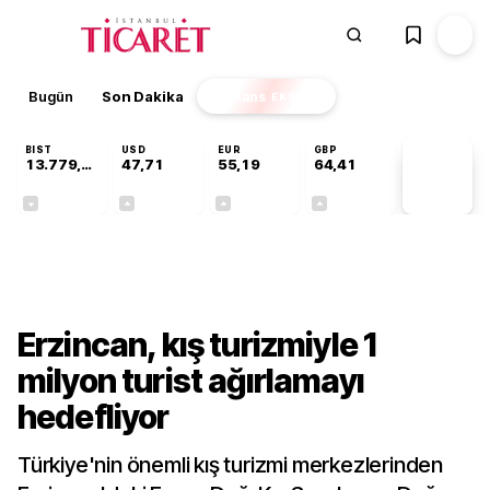
Bugün
Son Dakika
Finans
EKSTRA
BIST
USD
EUR
GBP
13.779,39
47,71
55,19
64,41
PİYASA
VERİLERİ
-0,14%
+0,18%
+0,32%
+0,38%
Sektörel
Erzincan, kış turizmiyle 1
milyon turist ağırlamayı
hedefliyor
Türkiye'nin önemli kış turizmi merkezlerinden