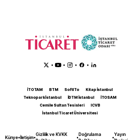
•
•
•
•
İTOTAM
BTM
SoftITo
Kitap İstanbul
Teknopark İstanbul
İDTM İstanbul
İTOSAM
Cemile Sultan Tesisleri
ICVB
İstanbul Ticaret Üniversitesi
Gizlilik ve KVKK
Doğrulama
Yayın
Künye
•
İletişim
•
•
•