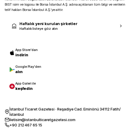
BIST isim ve logosu ile Borsa İstanbul A.Ş. adına açıklanan tüm bilgi ve verilerin
telif hakları Borsa İstanbul A.Ş.’ye aittir.
Haftalık yeni kurulan şirketler
Haftalık listeye göz atın
App Store'dan
indirin
Google Play'den
alın
App Galeri ile
keşfedin
İstanbul Ticaret Gazetesi · Reşadiye Cad. Eminönü 34112 Fatih/
İstanbul
iletisim@istanbulticaretgazetesi.com
+90 212 467 65 15