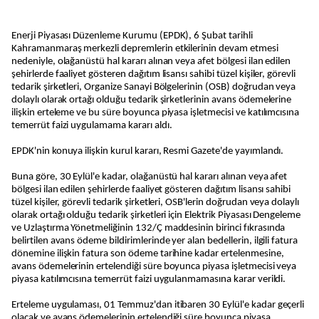
Enerji Piyasası Düzenleme Kurumu (EPDK), 6 Şubat tarihli
Kahramanmaraş merkezli depremlerin etkilerinin devam etmesi
nedeniyle, olağanüstü hal kararı alınan veya afet bölgesi ilan edilen
şehirlerde faaliyet gösteren dağıtım lisansı sahibi tüzel kişiler, görevli
tedarik şirketleri, Organize Sanayi Bölgelerinin (OSB) doğrudan veya
dolaylı olarak ortağı olduğu tedarik şirketlerinin avans ödemelerine
ilişkin erteleme ve bu süre boyunca piyasa işletmecisi ve katılımcısına
temerrüt faizi uygulamama kararı aldı.
EPDK'nin konuya ilişkin kurul kararı, Resmi Gazete'de yayımlandı.
Buna göre, 30 Eylül'e kadar, olağanüstü hal kararı alınan veya afet
bölgesi ilan edilen şehirlerde faaliyet gösteren dağıtım lisansı sahibi
tüzel kişiler, görevli tedarik şirketleri, OSB'lerin doğrudan veya dolaylı
olarak ortağı olduğu tedarik şirketleri için Elektrik Piyasası Dengeleme
ve Uzlaştırma Yönetmeliğinin 132/Ç maddesinin birinci fıkrasında
belirtilen avans ödeme bildirimlerinde yer alan bedellerin, ilgili fatura
dönemine ilişkin fatura son ödeme tarihine kadar ertelenmesine,
avans ödemelerinin ertelendiği süre boyunca piyasa işletmecisi veya
piyasa katılımcısına temerrüt faizi uygulanmamasına karar verildi.
Erteleme uygulaması, 01 Temmuz'dan itibaren 30 Eylül'e kadar geçerli
olacak ve avans ödemelerinin ertelendiği süre boyunca piyasa