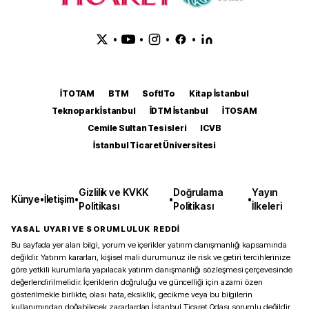
•
•
•
•
İTOTAM
BTM
SoftITo
Kitap İstanbul
Teknopark İstanbul
İDTM İstanbul
İTOSAM
Cemile Sultan Tesisleri
ICVB
İstanbul Ticaret Üniversitesi
Gizlilik ve KVKK
Doğrulama
Yayın
Künye
•
İletişim
•
•
•
Politikası
Politikası
İlkeleri
YASAL UYARI VE SORUMLULUK REDDİ
Bu sayfada yer alan bilgi, yorum ve içerikler yatırım danışmanlığı kapsamında
değildir. Yatırım kararları, kişisel mali durumunuz ile risk ve getiri tercihlerinize
göre yetkili kurumlarla yapılacak yatırım danışmanlığı sözleşmesi çerçevesinde
değerlendirilmelidir. İçeriklerin doğruluğu ve güncelliği için azami özen
gösterilmekle birlikte, olası hata, eksiklik, gecikme veya bu bilgilerin
kullanımından doğabilecek zararlardan İstanbul Ticaret Odası sorumlu değildir.