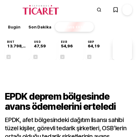
Bugün
Son Dakika
Finans
EKSTRA
BIST
USD
EUR
GBP
13.798,82
47,59
54,96
64,19
PİYASA
VERİLERİ
+0,70%
+0,05%
-0,09%
+0,14%
Sektörel
EPDK deprem bölgesinde
avans ödemelerini erteledi
EPDK, afet bölgesindeki dağıtım lisansı sahibi
tüzel kişiler, görevli tedarik şirketleri, OSB’lerin
ortağı olduğu tedarik şirketlerinin avans