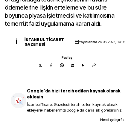
ödemelerine ilişkin erteleme ve bu süre
boyunca piyasa işletmecisi ve katılımcısına
temerrüt faizi uygulamama kararı aldı.
İSTANBUL TICARET
İ
Yayınlanma
24.06.2023, 10:03
GAZETESI
Paylaş
N
Google'da bizi tercih edilen kaynak olarak
ekleyin
İstanbul Ticaret Gazetesi
'i tercih edilen kaynak olarak
ekleyerek haberlerimizi Google'da daha sık görebilirsiniz.
Kaynak ekle
Nasıl çalışır?
›