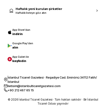
Haftalık yeni kurulan şirketler
Haftalık listeye göz atın
App Store'dan
indirin
Google Play'den
alın
App Galeri ile
keşfedin
İstanbul Ticaret Gazetesi · Reşadiye Cad. Eminönü 34112 Fatih/
İstanbul
iletisim@istanbulticaretgazetesi.com
+90 212 467 65 15
© 2026 İstanbul Ticaret Gazetesi · Tüm hakları saklıdır · Bir İstanbul
Ticaret Odası yayınıdır