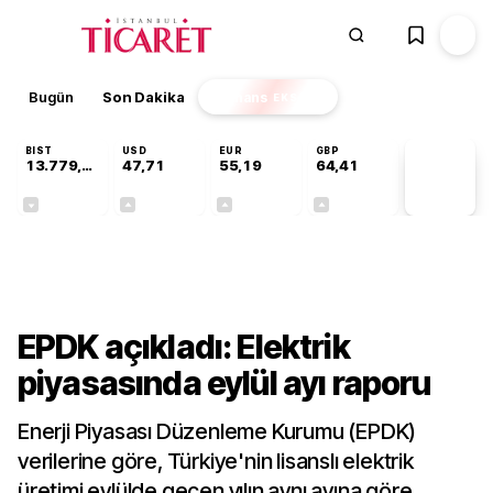
Bugün
Son Dakika
Finans
EKSTRA
BIST
USD
EUR
GBP
13.779,39
47,71
55,19
64,41
PİYASA
VERİLERİ
-0,14%
+0,18%
+0,32%
+0,38%
Sektörel
EPDK açıkladı: Elektrik
piyasasında eylül ayı raporu
Enerji Piyasası Düzenleme Kurumu (EPDK)
verilerine göre, Türkiye'nin lisanslı elektrik
üretimi eylülde geçen yılın aynı ayına göre