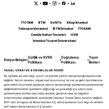
•
•
•
•
İTOTAM
BTM
SoftITo
Kitap İstanbul
Teknopark İstanbul
İDTM İstanbul
İTOSAM
Cemile Sultan Tesisleri
ICVB
İstanbul Ticaret Üniversitesi
Gizlilik ve KVKK
Doğrulama
Yayın
Künye
•
İletişim
•
•
•
Politikası
Politikası
İlkeleri
YASAL UYARI VE SORUMLULUK REDDİ
Bu sayfada yer alan bilgi, yorum ve içerikler yatırım danışmanlığı kapsamında
değildir. Yatırım kararları, kişisel mali durumunuz ile risk ve getiri tercihlerinize
göre yetkili kurumlarla yapılacak yatırım danışmanlığı sözleşmesi çerçevesinde
değerlendirilmelidir. İçeriklerin doğruluğu ve güncelliği için azami özen
gösterilmekle birlikte, olası hata, eksiklik, gecikme veya bu bilgilerin
kullanımından doğabilecek zararlardan İstanbul Ticaret Odası sorumlu değildir.
BIST isim ve logosu ile Borsa İstanbul A.Ş. adına açıklanan tüm bilgi ve verilerin
telif hakları Borsa İstanbul A.Ş.’ye aittir.