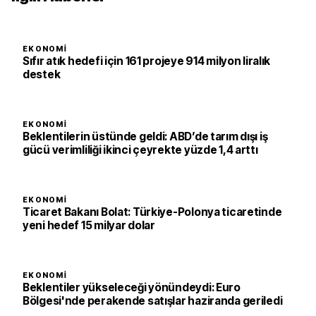
EKONOMI
Sıfır atık hedefi için 161 projeye 914 milyon liralık
destek
EKONOMI
Beklentilerin üstünde geldi: ABD’de tarım dışı iş
gücü verimliliği ikinci çeyrekte yüzde 1,4 arttı
EKONOMI
Ticaret Bakanı Bolat: Türkiye-Polonya ticaretinde
yeni hedef 15 milyar dolar
EKONOMI
Beklentiler yükseleceği yönündeydi: Euro
Bölgesi'nde perakende satışlar haziranda geriledi