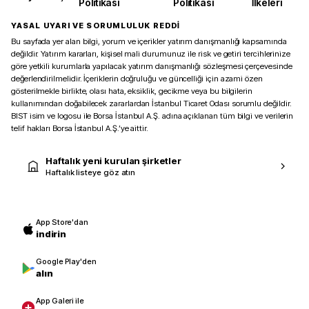
Politikası
Politikası
İlkeleri
YASAL UYARI VE SORUMLULUK REDDİ
Bu sayfada yer alan bilgi, yorum ve içerikler yatırım danışmanlığı kapsamında
değildir. Yatırım kararları, kişisel mali durumunuz ile risk ve getiri tercihlerinize
göre yetkili kurumlarla yapılacak yatırım danışmanlığı sözleşmesi çerçevesinde
değerlendirilmelidir. İçeriklerin doğruluğu ve güncelliği için azami özen
gösterilmekle birlikte, olası hata, eksiklik, gecikme veya bu bilgilerin
kullanımından doğabilecek zararlardan İstanbul Ticaret Odası sorumlu değildir.
BIST isim ve logosu ile Borsa İstanbul A.Ş. adına açıklanan tüm bilgi ve verilerin
telif hakları Borsa İstanbul A.Ş.’ye aittir.
Haftalık yeni kurulan şirketler
Haftalık listeye göz atın
App Store'dan
indirin
Google Play'den
alın
App Galeri ile