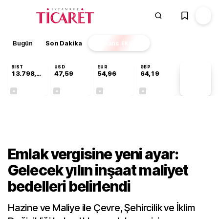
Bugün
Son Dakika
Finans
EKSTRA
BIST
USD
EUR
GBP
13.798,82
47,59
54,96
64,19
PİYASA
VERİLERİ
+0,70%
+0,05%
-0,09%
+0,14%
Ekonomi
Emlak vergisine yeni ayar:
Gelecek yılın inşaat maliyet
bedelleri belirlendi
Hazine ve Maliye ile Çevre, Şehircilik ve İklim