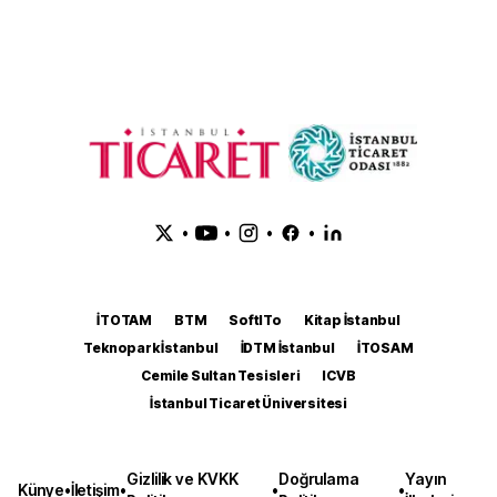
•
•
•
•
İTOTAM
BTM
SoftITo
Kitap İstanbul
Teknopark İstanbul
İDTM İstanbul
İTOSAM
Cemile Sultan Tesisleri
ICVB
İstanbul Ticaret Üniversitesi
Gizlilik ve KVKK
Doğrulama
Yayın
Künye
•
İletişim
•
•
•