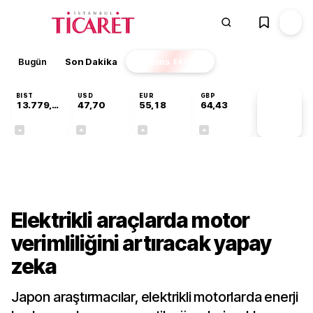
Bugün
Son Dakika
Finans
EKSTRA
BIST
USD
EUR
GBP
13.779,39
47,70
55,18
64,43
PİYASA
VERİLERİ
-0,14%
+0,15%
+0,31%
+0,40%
Teknoloji
Elektrikli araçlarda motor
verimliliğini artıracak yapay
zeka
Japon araştırmacılar, elektrikli motorlarda enerji