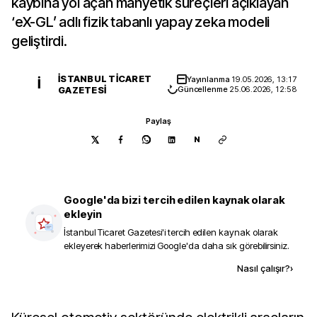
kaybına yol açan manyetik süreçleri açıklayan
‘eX-GL’ adlı fizik tabanlı yapay zeka modeli
geliştirdi.
İSTANBUL TICARET
Yayınlanma
19.05.2026, 13:17
İ
GAZETESI
Güncellenme
25.06.2026, 12:58
Paylaş
N
Google'da bizi tercih edilen kaynak olarak
ekleyin
İstanbul Ticaret Gazetesi
'i tercih edilen kaynak olarak
ekleyerek haberlerimizi Google'da daha sık görebilirsiniz.
Kaynak ekle
Nasıl çalışır?
›