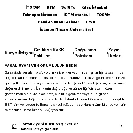
İTOTAM
BTM
SoftITo
Kitap İstanbul
Teknopark İstanbul
İDTM İstanbul
İTOSAM
Cemile Sultan Tesisleri
ICVB
İstanbul Ticaret Üniversitesi
Gizlilik ve KVKK
Doğrulama
Yayın
Künye
•
İletişim
•
•
•
Politikası
Politikası
İlkeleri
YASAL UYARI VE SORUMLULUK REDDİ
Bu sayfada yer alan bilgi, yorum ve içerikler yatırım danışmanlığı kapsamında
değildir. Yatırım kararları, kişisel mali durumunuz ile risk ve getiri tercihlerinize
göre yetkili kurumlarla yapılacak yatırım danışmanlığı sözleşmesi çerçevesinde
değerlendirilmelidir. İçeriklerin doğruluğu ve güncelliği için azami özen
gösterilmekle birlikte, olası hata, eksiklik, gecikme veya bu bilgilerin
kullanımından doğabilecek zararlardan İstanbul Ticaret Odası sorumlu değildir.
BIST isim ve logosu ile Borsa İstanbul A.Ş. adına açıklanan tüm bilgi ve verilerin
telif hakları Borsa İstanbul A.Ş.’ye aittir.
Haftalık yeni kurulan şirketler
Haftalık listeye göz atın