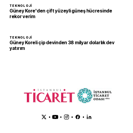
TEKNOLOJI
Güney Kore'den çift yüzeyli güneş hücresinde
rekor verim
TEKNOLOJI
Güney Koreli çip devinden 38 milyar dolarlık dev
yatırım
•
•
•
•