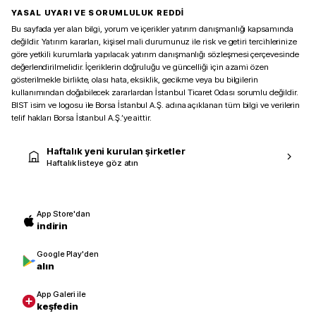
YASAL UYARI VE SORUMLULUK REDDİ
Bu sayfada yer alan bilgi, yorum ve içerikler yatırım danışmanlığı kapsamında
değildir. Yatırım kararları, kişisel mali durumunuz ile risk ve getiri tercihlerinize
göre yetkili kurumlarla yapılacak yatırım danışmanlığı sözleşmesi çerçevesinde
değerlendirilmelidir. İçeriklerin doğruluğu ve güncelliği için azami özen
gösterilmekle birlikte, olası hata, eksiklik, gecikme veya bu bilgilerin
kullanımından doğabilecek zararlardan İstanbul Ticaret Odası sorumlu değildir.
BIST isim ve logosu ile Borsa İstanbul A.Ş. adına açıklanan tüm bilgi ve verilerin
telif hakları Borsa İstanbul A.Ş.’ye aittir.
Haftalık yeni kurulan şirketler
Haftalık listeye göz atın
App Store'dan
indirin
Google Play'den
alın
App Galeri ile
keşfedin