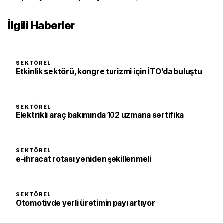
İlgili Haberler
SEKTÖREL
Etkinlik sektörü, kongre turizmi için İTO’da buluştu
SEKTÖREL
Elektrikli araç bakımında 102 uzmana sertifika
SEKTÖREL
e-ihracat rotası yeniden şekillenmeli
SEKTÖREL
Otomotivde yerli üretimin payı artıyor