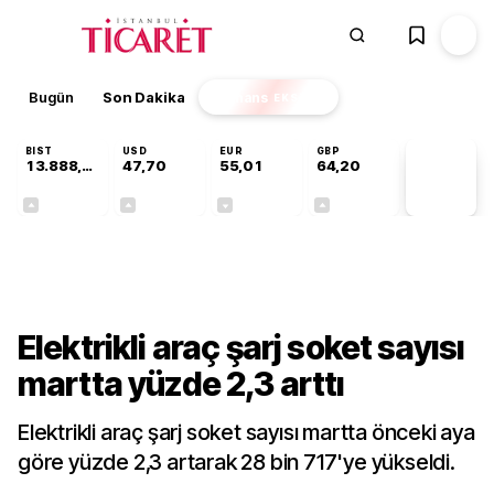
Bugün
Son Dakika
Finans
EKSTRA
BIST
USD
EUR
GBP
13.888,97
47,70
55,01
64,20
PİYASA
VERİLERİ
+0,65%
+0,17%
-0,01%
+0,04%
Sektörel
Elektrikli araç şarj soket sayısı
martta yüzde 2,3 arttı
Elektrikli araç şarj soket sayısı martta önceki aya
göre yüzde 2,3 artarak 28 bin 717'ye yükseldi.