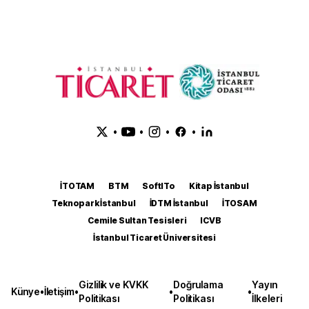
•
•
•
•
İTOTAM
BTM
SoftITo
Kitap İstanbul
Teknopark İstanbul
İDTM İstanbul
İTOSAM
Cemile Sultan Tesisleri
ICVB
İstanbul Ticaret Üniversitesi
Gizlilik ve KVKK
Doğrulama
Yayın
Künye
•
İletişim
•
•
•
Politikası
Politikası
İlkeleri