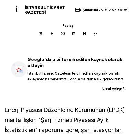
İSTANBUL TICARET
İ
Yayınlanma
26.04.2025, 09:36
GAZETESI
Paylaş
N
Google'da bizi tercih edilen kaynak olarak
ekleyin
İstanbul Ticaret Gazetesi
'i tercih edilen kaynak olarak
ekleyerek haberlerimizi Google'da daha sık görebilirsiniz.
Kaynak ekle
Nasıl çalışır?
›
Enerji Piyasası Düzenleme Kurumunun (EPDK)
marta ilişkin "Şarj Hizmeti Piyasası Aylık
İstatistikleri" raporuna göre, şarj istasyonları