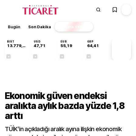
Bugün
Son Dakika
Finans
EKSTRA
BIST
USD
EUR
GBP
13.779,39
47,71
55,19
64,41
PİYASA
VERİLERİ
-0,14%
+0,18%
+0,32%
+0,38%
Ekonomi
Ekonomik güven endeksi
aralıkta aylık bazda yüzde 1,8
arttı
TÜİK’in açıkladığı aralık ayına ilişkin ekonomik