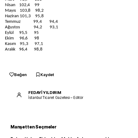
Nisan 102,4 99
Mayıs 103,8 98,2
Haziran 101,3 95,8
Temmuz 99,4 94,4
Ağustos 94,2 93,1
Eylül 95,5 95
Ekim 96,6 98
Kasım 95,3 97,1
Aralık 96,4 98,8
Beğen
Kaydet
FEDAYİ YILDIRIM
İstanbul Ticaret Gazetesi – Editör
Manşetten Seçmeler