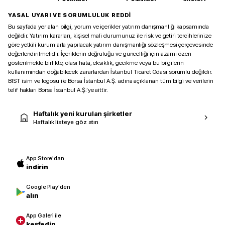
YASAL UYARI VE SORUMLULUK REDDİ
Bu sayfada yer alan bilgi, yorum ve içerikler yatırım danışmanlığı kapsamında
değildir. Yatırım kararları, kişisel mali durumunuz ile risk ve getiri tercihlerinize
göre yetkili kurumlarla yapılacak yatırım danışmanlığı sözleşmesi çerçevesinde
değerlendirilmelidir. İçeriklerin doğruluğu ve güncelliği için azami özen
gösterilmekle birlikte, olası hata, eksiklik, gecikme veya bu bilgilerin
kullanımından doğabilecek zararlardan İstanbul Ticaret Odası sorumlu değildir.
BIST isim ve logosu ile Borsa İstanbul A.Ş. adına açıklanan tüm bilgi ve verilerin
telif hakları Borsa İstanbul A.Ş.’ye aittir.
Haftalık yeni kurulan şirketler
Haftalık listeye göz atın
App Store'dan
indirin
Google Play'den
alın
App Galeri ile
keşfedin