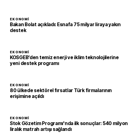
EKONOMI
Bakan Bolat açıkladı: Esnafa 75 milyar liraya yakın
destek
EKONOMI
KOSGEB’den temiz enerji ve iklim teknolojilerine
yeni destek programı
EKONOMI
80 ülkede sektörel fırsatlar Türk firmalarının
erişimine açıldı
EKONOMI
Stok Gözetim Programı'nda ilk sonuçlar: 540 milyon
liralık matrah artışı sağlandı