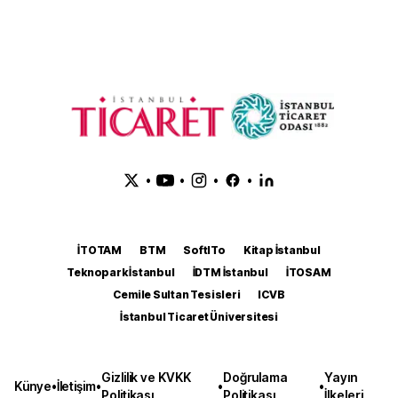
•
•
•
•
İTOTAM
BTM
SoftITo
Kitap İstanbul
Teknopark İstanbul
İDTM İstanbul
İTOSAM
Cemile Sultan Tesisleri
ICVB
İstanbul Ticaret Üniversitesi
Gizlilik ve KVKK
Doğrulama
Yayın
Künye
•
İletişim
•
•
•
Politikası
Politikası
İlkeleri