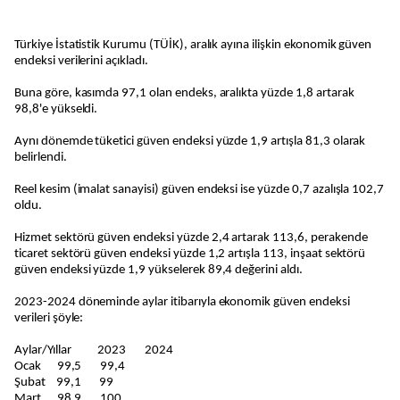
Türkiye İstatistik Kurumu (TÜİK), aralık ayına ilişkin ekonomik güven
endeksi verilerini açıkladı.
Buna göre, kasımda 97,1 olan endeks, aralıkta yüzde 1,8 artarak
98,8'e yükseldi.
Aynı dönemde tüketici güven endeksi yüzde 1,9 artışla 81,3 olarak
belirlendi.
Reel kesim (imalat sanayisi) güven endeksi ise yüzde 0,7 azalışla 102,7
oldu.
Hizmet sektörü güven endeksi yüzde 2,4 artarak 113,6, perakende
ticaret sektörü güven endeksi yüzde 1,2 artışla 113, inşaat sektörü
güven endeksi yüzde 1,9 yükselerek 89,4 değerini aldı.
2023-2024 döneminde aylar itibarıyla ekonomik güven endeksi
verileri şöyle:
Aylar/Yıllar 2023 2024
Ocak 99,5 99,4
Şubat 99,1 99
Mart 98,9 100