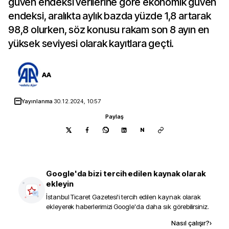
güven endeksi verilerine göre ekonomik güven
endeksi, aralıkta aylık bazda yüzde 1,8 artarak
98,8 olurken, söz konusu rakam son 8 ayın en
yüksek seviyesi olarak kayıtlara geçti.
AA
Yayınlanma
30.12.2024, 10:57
Paylaş
N
Google'da bizi tercih edilen kaynak olarak
ekleyin
İstanbul Ticaret Gazetesi
'i tercih edilen kaynak olarak
ekleyerek haberlerimizi Google'da daha sık görebilirsiniz.
Kaynak ekle
Nasıl çalışır?
›