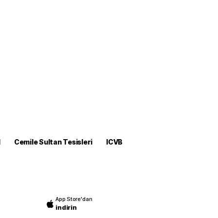
M
Cemile Sultan Tesisleri
ICVB
App Store'dan
indirin