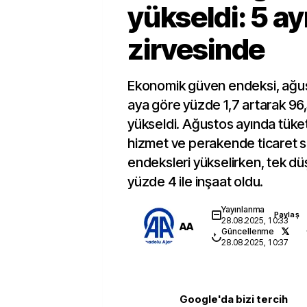
yükseldi: 5 ay
zirvesinde
Ekonomik güven endeksi, ağus
aya göre yüzde 1,7 artarak 96,
yükseldi. Ağustos ayında tüketi
hizmet ve perakende ticaret s
endeksleri yükselirken, tek d
yüzde 4 ile inşaat oldu.
Yayınlanma
Paylaş
28.08.2025, 10:33
AA
Güncellenme
28.08.2025, 10:37
Google'da bizi tercih