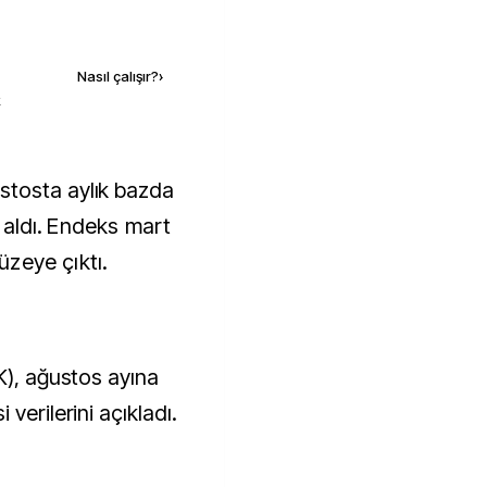
Kaynak ekle
Nasıl çalışır?
›
k
 aldı.
Endeks mart
zeye çıktı.
K), ağustos ayına
verilerini açıkladı.