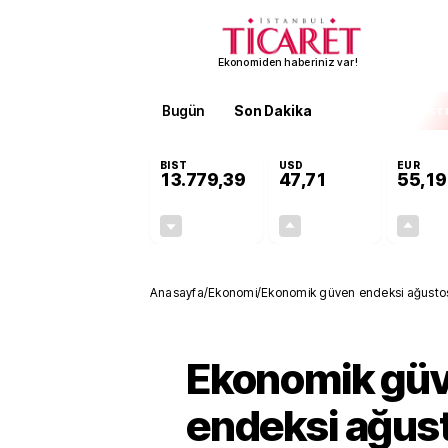
Ekonomiden haberiniz var!
Bugün
Son Dakika
Finans
EKST
BIST
USD
EUR
13.779,39
47,71
55,19
-0,14%
+0,18%
-19,42
0,09
Anasayfa
/
Ekonomi
/
Ekonomik güven endeksi ağustost
Ekonomik gü
endeksi ağus