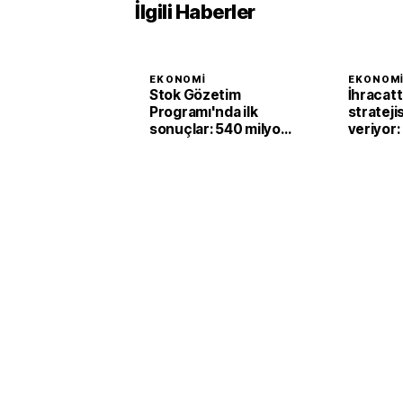
İlgili Haberler
EKONOMI
EKONOM
Stok Gözetim
İhracat
Programı'nda ilk
strateji
sonuçlar: 540 milyon
veriyor:
liralık matrah artışı
milyar do
sağlandı