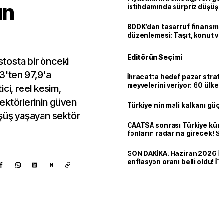
ın
istihdamında sürpriz düşüş
BDDK’dan tasarruf finans
düzenlemesi: Taşıt, konut v
limitler değişti
Editörün Seçimi
tosta bir önceki
3'ten 97,9'a
İhracatta hedef pazar strat
meyvelerini veriyor: 60 ülk
ci, reel kesim,
dolarlık satış
ektörlerinin güven
Türkiye’nin mali kalkanı gü
üşüş yaşayan sektör
CAATSA sonrası Türkiye kü
fonların radarına girecek
finansa yeni eşik
SON DAKİKA: Haziran 2026 
enflasyon oranı belli oldu! 
N