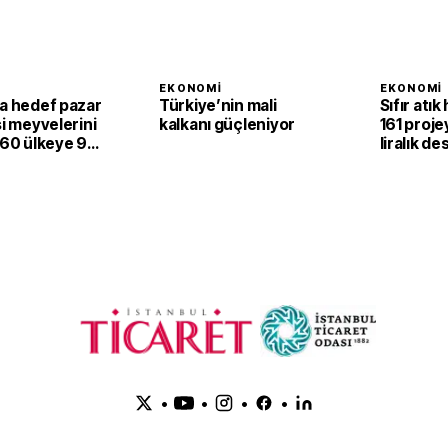
I
EKONOMI
EKONOMI
ta hedef pazar
Türkiye’nin mali
Sıfır atık
si meyvelerini
kalkanı güçleniyor
161 proje
 60 ülkeye 94
liralık de
larlık satış
•
•
•
•