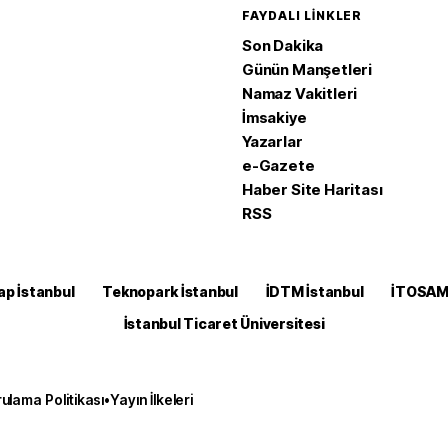
FAYDALI LINKLER
Son Dakika
Günün Manşetleri
Namaz Vakitleri
İmsakiye
Yazarlar
e-Gazete
Haber Site Haritası
RSS
ap İstanbul
Teknopark İstanbul
İDTM İstanbul
İTOSA
İstanbul Ticaret Üniversitesi
ulama Politikası
•
Yayın İlkeleri