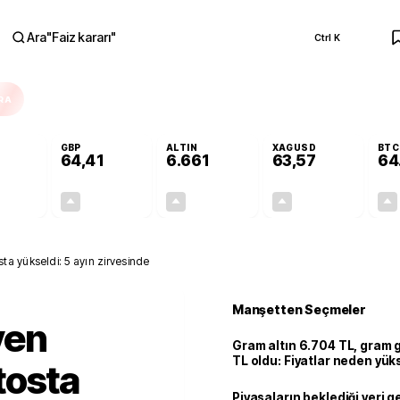
Ara
"
Faiz kararı
"
Ctrl K
RA
GBP
ALTIN
XAGUSD
BTC
64,41
6.661
63,57
64
+0,32%
+0,38%
+2,59%
+3,37%
0,18
0,24
167,96
2,07
a yükseldi: 5 ayın zirvesinde
Manşetten Seçmeler
ven
Gram altın 6.704 TL, gram
TL oldu: Fiyatlar neden yük
tosta
Piyasaların beklediği veri g