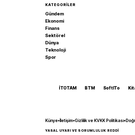
KATEGORILER
Gündem
Ekonomi
Finans
Sektörel
Dünya
Teknoloji
Spor
İTOTAM
BTM
SoftITo
Kit
Künye
•
İletişim
•
Gizlilik ve KVKK Politikası
•
Doğr
YASAL UYARI VE SORUMLULUK REDDİ