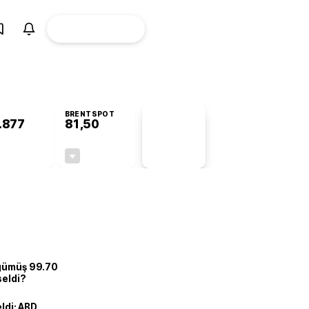
ÜYE
CANLI BORSA
Girişi
BRENTSPOT
.877
81,50
PİYASA
VERİLERİ
+0,83%
-1,55%
+0,00
-1,28
 gümüş 99.70
seldi?
eldi: ABD