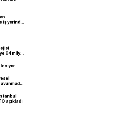
man
e iş yerinde
ejisi
eye 94 milyar
çleniyor
resel
! Savunmadan
İstanbul
İTO açıkladı