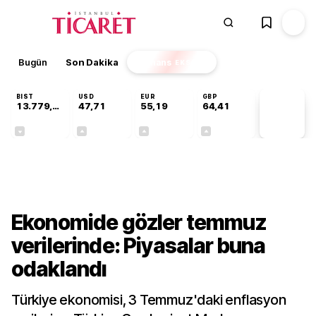
Bugün
Son Dakika
Finans
EKSTRA
BIST
USD
EUR
GBP
13.779,39
47,71
55,19
64,41
PİYASA
VERİLERİ
-0,14%
+0,18%
+0,32%
+0,38%
Ekonomi
Ekonomide gözler temmuz
verilerinde: Piyasalar buna
odaklandı
Türkiye ekonomisi, 3 Temmuz'daki enflasyon