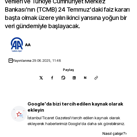
verileri ve Türkiye Cumhuriyet Merkez
Bankası'nın (TCMB) 24 Temmuz'daki faiz kararı
başta olmak üzere yılın ikinci yarısına yoğun bir
veri gündemiyle başlayacak.
AA
Yayınlanma
29.06.2025, 11:48
Paylaş
N
Google'da bizi tercih edilen kaynak olarak
ekleyin
İstanbul Ticaret Gazetesi
'i tercih edilen kaynak olarak
ekleyerek haberlerimizi Google'da daha sık görebilirsiniz.
Kaynak ekle
Nasıl çalışır?
›