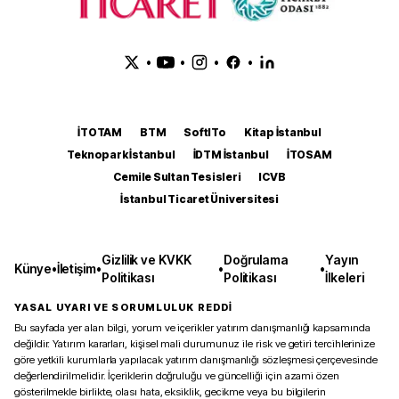
•
•
•
•
İTOTAM
BTM
SoftITo
Kitap İstanbul
Teknopark İstanbul
İDTM İstanbul
İTOSAM
Cemile Sultan Tesisleri
ICVB
İstanbul Ticaret Üniversitesi
Gizlilik ve KVKK
Doğrulama
Yayın
Künye
•
İletişim
•
•
•
Politikası
Politikası
İlkeleri
YASAL UYARI VE SORUMLULUK REDDİ
Bu sayfada yer alan bilgi, yorum ve içerikler yatırım danışmanlığı kapsamında
değildir. Yatırım kararları, kişisel mali durumunuz ile risk ve getiri tercihlerinize
göre yetkili kurumlarla yapılacak yatırım danışmanlığı sözleşmesi çerçevesinde
değerlendirilmelidir. İçeriklerin doğruluğu ve güncelliği için azami özen
gösterilmekle birlikte, olası hata, eksiklik, gecikme veya bu bilgilerin