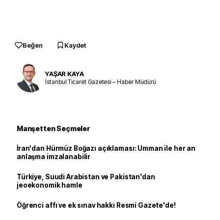
Beğen
Kaydet
YAŞAR KAYA
İstanbul Ticaret Gazetesi – Haber Müdürü
Manşetten Seçmeler
İran'dan Hürmüz Boğazı açıklaması: Umman ile her an
anlaşma imzalanabilir
Türkiye, Suudi Arabistan ve Pakistan'dan
jeoekonomik hamle
Öğrenci affı ve ek sınav hakkı Resmi Gazete'de!