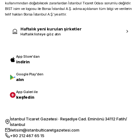
kullanımından doğabilecek zararlardan İstanbul Ticaret Odası sorumlu değildir.
BIST isim ve logosu ile Borsa İstanbul A.Ş. adına açıklanan tüm bilgi ve verilerin
telif hakları Borsa İstanbul A.Ş.’ye aittir.
Haftalık yeni kurulan şirketler
Haftalık listeye göz atın
App Store'dan
indirin
Google Play'den
alın
App Galeri ile
keşfedin
İstanbul Ticaret Gazetesi · Reşadiye Cad. Eminönü 34112 Fatih/
İstanbul
iletisim@istanbulticaretgazetesi.com
+90 212 467 65 15