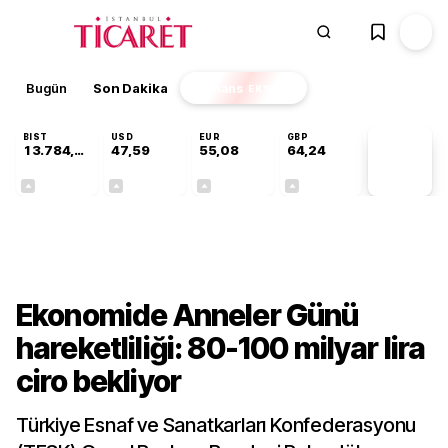
Bugün
Son Dakika
Finans
EKSTRA
BIST
USD
EUR
GBP
13.784,87
47,59
55,08
64,24
PİYASA
VERİLERİ
+0,60%
+0,06%
+0,13%
+0,22%
Ekonomi
Ekonomide Anneler Günü
hareketliliği: 80-100 milyar lira
ciro bekliyor
Türkiye Esnaf ve Sanatkarları Konfederasyonu