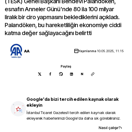
(TESK) Genel Başkanı Bendevi Palandöken,
esnafın Anneler Günü'nde 80 ila 100 milyar
liralık bir ciro yapmasını beklediklerini açıkladı.
Palandöken, bu hareketliliğin ekonomiye ciddi
katma değer sağlayacağını belirtti
AA
Yayınlanma
10.05.2025, 11:15
Paylaş
N
Google'da bizi tercih edilen kaynak olarak
ekleyin
İstanbul Ticaret Gazetesi
'i tercih edilen kaynak olarak
ekleyerek haberlerimizi Google'da daha sık görebilirsiniz.
Kaynak ekle
Nasıl çalışır?
›