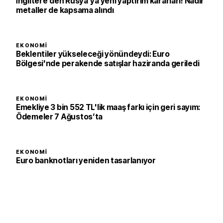
İngiltere’den Rusya’ya yeni yaptırım kararları! Nadir
metaller de kapsama alındı
EKONOMI
Beklentiler yükseleceği yönündeydi: Euro
Bölgesi'nde perakende satışlar haziranda geriledi
EKONOMI
Emekliye 3 bin 552 TL'lik maaş farkı için geri sayım:
Ödemeler 7 Ağustos’ta
EKONOMI
Euro banknotları yeniden tasarlanıyor