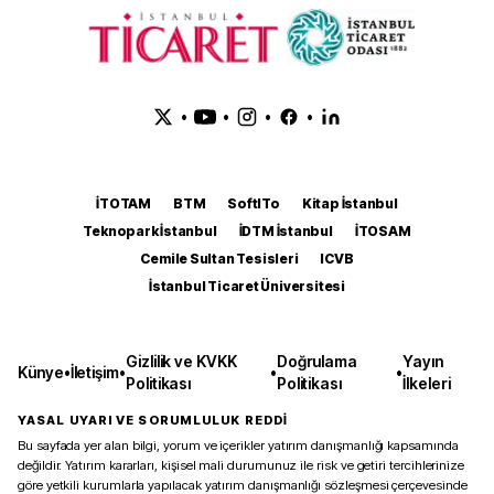
•
•
•
•
İTOTAM
BTM
SoftITo
Kitap İstanbul
Teknopark İstanbul
İDTM İstanbul
İTOSAM
Cemile Sultan Tesisleri
ICVB
İstanbul Ticaret Üniversitesi
Gizlilik ve KVKK
Doğrulama
Yayın
Künye
•
İletişim
•
•
•
Politikası
Politikası
İlkeleri
YASAL UYARI VE SORUMLULUK REDDİ
Bu sayfada yer alan bilgi, yorum ve içerikler yatırım danışmanlığı kapsamında
değildir. Yatırım kararları, kişisel mali durumunuz ile risk ve getiri tercihlerinize
göre yetkili kurumlarla yapılacak yatırım danışmanlığı sözleşmesi çerçevesinde