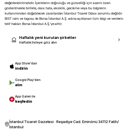
değerlendirilmelidir. İçeriklerin doğruluğu ve güncelliği için azami özen
gösterilmekle birlikte, olası hata, eksiklik, gecikme veya bu bilgilerin
kullanımından doğabilecek zararlardan İstanbul Ticaret Odası sorumlu değildir.
BIST isim ve logosu ile Borsa İstanbul A.Ş. adına açıklanan tüm bilgi ve verilerin
telif hakları Borsa İstanbul A.Ş.’ye aittir.
Haftalık yeni kurulan şirketler
Haftalık listeye göz atın
App Store'dan
indirin
Google Play'den
alın
App Galeri ile
keşfedin
İstanbul Ticaret Gazetesi · Reşadiye Cad. Eminönü 34112 Fatih/
İstanbul