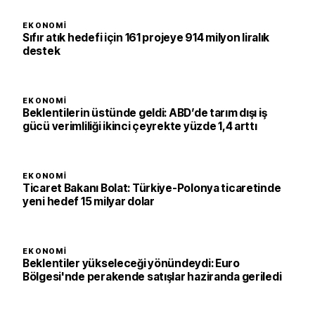
EKONOMI
Sıfır atık hedefi için 161 projeye 914 milyon liralık
destek
EKONOMI
Beklentilerin üstünde geldi: ABD’de tarım dışı iş
gücü verimliliği ikinci çeyrekte yüzde 1,4 arttı
EKONOMI
Ticaret Bakanı Bolat: Türkiye-Polonya ticaretinde
yeni hedef 15 milyar dolar
EKONOMI
Beklentiler yükseleceği yönündeydi: Euro
Bölgesi'nde perakende satışlar haziranda geriledi