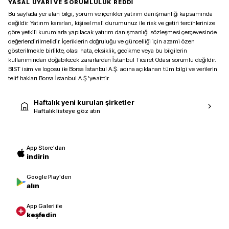
YASAL UYARI VE SORUMLULUK REDDİ
Bu sayfada yer alan bilgi, yorum ve içerikler yatırım danışmanlığı kapsamında
değildir. Yatırım kararları, kişisel mali durumunuz ile risk ve getiri tercihlerinize
göre yetkili kurumlarla yapılacak yatırım danışmanlığı sözleşmesi çerçevesinde
değerlendirilmelidir. İçeriklerin doğruluğu ve güncelliği için azami özen
gösterilmekle birlikte, olası hata, eksiklik, gecikme veya bu bilgilerin
kullanımından doğabilecek zararlardan İstanbul Ticaret Odası sorumlu değildir.
BIST isim ve logosu ile Borsa İstanbul A.Ş. adına açıklanan tüm bilgi ve verilerin
telif hakları Borsa İstanbul A.Ş.’ye aittir.
Haftalık yeni kurulan şirketler
Haftalık listeye göz atın
App Store'dan
indirin
Google Play'den
alın
App Galeri ile
keşfedin