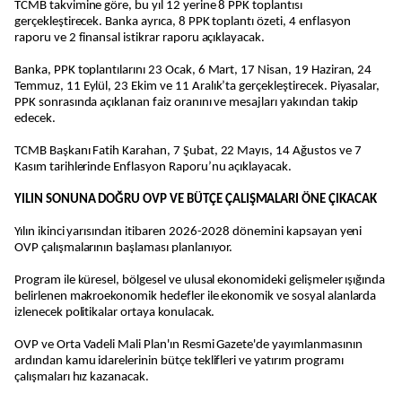
TCMB takvimine göre, bu yıl 12 yerine 8 PPK toplantısı
gerçekleştirecek. Banka ayrıca, 8 PPK toplantı özeti, 4 enflasyon
raporu ve 2 finansal istikrar raporu açıklayacak.
Banka, PPK toplantılarını 23 Ocak, 6 Mart, 17 Nisan, 19 Haziran, 24
Temmuz, 11 Eylül, 23 Ekim ve 11 Aralık’ta gerçekleştirecek. Piyasalar,
PPK sonrasında açıklanan faiz oranını ve mesajları yakından takip
edecek.
TCMB Başkanı Fatih Karahan, 7 Şubat, 22 Mayıs, 14 Ağustos ve 7
Kasım tarihlerinde Enflasyon Raporu’nu açıklayacak.
YILIN SONUNA DOĞRU OVP VE BÜTÇE ÇALIŞMALARI ÖNE ÇIKACAK
Yılın ikinci yarısından itibaren 2026-2028 dönemini kapsayan yeni
OVP çalışmalarının başlaması planlanıyor.
Program ile küresel, bölgesel ve ulusal ekonomideki gelişmeler ışığında
belirlenen makroekonomik hedefler ile ekonomik ve sosyal alanlarda
izlenecek politikalar ortaya konulacak.
OVP ve Orta Vadeli Mali Plan'ın Resmi Gazete'de yayımlanmasının
ardından kamu idarelerinin bütçe teklifleri ve yatırım programı
çalışmaları hız kazanacak.