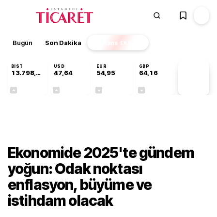
Bugün
Son Dakika
Finans
EKSTRA
BIST
USD
EUR
GBP
13.798,82
47,64
54,95
64,16
PİYASA
VERİLERİ
+0,70%
+0,04%
-0,12%
-0,03%
Ekonomi
Ekonomide 2025'te gündem
yoğun: Odak noktası
enflasyon, büyüme ve
istihdam olacak