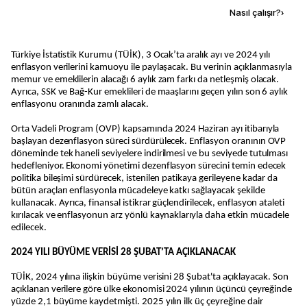
Kaynak ekle
Nasıl çalışır?
›
Türkiye İstatistik Kurumu (TÜİK), 3 Ocak’ta aralık ayı ve 2024 yılı
enflasyon verilerini kamuoyu ile paylaşacak. Bu verinin açıklanmasıyla
memur ve emeklilerin alacağı 6 aylık zam farkı da netleşmiş olacak.
Ayrıca, SSK ve Bağ-Kur emeklileri de maaşlarını geçen yılın son 6 aylık
enflasyonu oranında zamlı alacak.
Orta Vadeli Program (OVP) kapsamında 2024 Haziran ayı itibarıyla
başlayan dezenflasyon süreci sürdürülecek. Enflasyon oranının OVP
döneminde tek haneli seviyelere indirilmesi ve bu seviyede tutulması
hedefleniyor. Ekonomi yönetimi dezenflasyon sürecini temin edecek
politika bileşimi sürdürecek, istenilen patikaya gerileyene kadar da
bütün araçları enflasyonla mücadeleye katkı sağlayacak şekilde
kullanacak. Ayrıca, finansal istikrar güçlendirilecek, enflasyon ataleti
kırılacak ve enflasyonun arz yönlü kaynaklarıyla daha etkin mücadele
edilecek.
2024 YILI BÜYÜME VERİSİ 28 ŞUBAT’TA AÇIKLANACAK
TÜİK, 2024 yılına ilişkin büyüme verisini 28 Şubat'ta açıklayacak. Son
açıklanan verilere göre ülke ekonomisi 2024 yılının üçüncü çeyreğinde
yüzde 2,1 büyüme kaydetmişti. 2025 yılın ilk üç çeyreğine dair