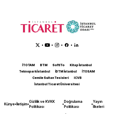
•
•
•
•
İTOTAM
BTM
SoftITo
Kitap İstanbul
Teknopark İstanbul
İDTM İstanbul
İTOSAM
Cemile Sultan Tesisleri
ICVB
İstanbul Ticaret Üniversitesi
Gizlilik ve KVKK
Doğrulama
Yayın
Künye
•
İletişim
•
•
•
Politikası
Politikası
İlkeleri