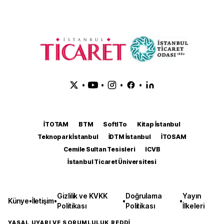
•
•
•
•
İTOTAM
BTM
SoftITo
Kitap İstanbul
Teknopark İstanbul
İDTM İstanbul
İTOSAM
Cemile Sultan Tesisleri
ICVB
İstanbul Ticaret Üniversitesi
Gizlilik ve KVKK
Doğrulama
Yayın
Künye
•
İletişim
•
•
•
Politikası
Politikası
İlkeleri
YASAL UYARI VE SORUMLULUK REDDİ