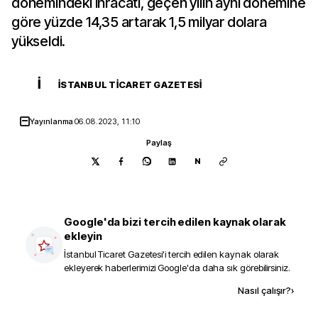
dönemindeki ihracatı, geçen yılın aynı dönemine
göre yüzde 14,35 artarak 1,5 milyar dolara
yükseldi.
İ
İSTANBUL TICARET GAZETESI
Yayınlanma
06.08.2023, 11:10
Paylaş
N
Google'da bizi tercih edilen kaynak olarak
ekleyin
İstanbul Ticaret Gazetesi
'i tercih edilen kaynak olarak
ekleyerek haberlerimizi Google'da daha sık görebilirsiniz.
Kaynak ekle
Nasıl çalışır?
›