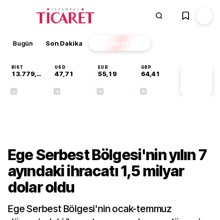
Bugün
Son Dakika
Finans
EKSTRA
BIST
USD
EUR
GBP
13.779,39
47,71
55,19
64,41
PİYASA
VERİLERİ
-0,14%
+0,18%
+0,32%
+0,38%
Sektörel
Ege Serbest Bölgesi'nin yılın 7
ayındaki ihracatı 1,5 milyar
dolar oldu
Ege Serbest Bölgesi'nin ocak-temmuz