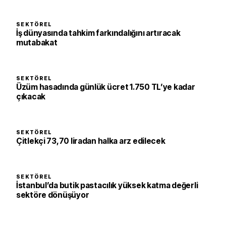
SEKTÖREL
İş dünyasında tahkim farkındalığını artıracak
mutabakat
SEKTÖREL
Üzüm hasadında günlük ücret 1.750 TL’ye kadar
çıkacak
SEKTÖREL
Çitlekçi 73,70 liradan halka arz edilecek
SEKTÖREL
İstanbul’da butik pastacılık yüksek katma değerli
sektöre dönüşüyor