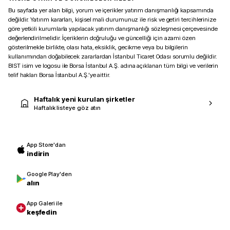
Bu sayfada yer alan bilgi, yorum ve içerikler yatırım danışmanlığı kapsamında
değildir. Yatırım kararları, kişisel mali durumunuz ile risk ve getiri tercihlerinize
göre yetkili kurumlarla yapılacak yatırım danışmanlığı sözleşmesi çerçevesinde
değerlendirilmelidir. İçeriklerin doğruluğu ve güncelliği için azami özen
gösterilmekle birlikte, olası hata, eksiklik, gecikme veya bu bilgilerin
kullanımından doğabilecek zararlardan İstanbul Ticaret Odası sorumlu değildir.
BIST isim ve logosu ile Borsa İstanbul A.Ş. adına açıklanan tüm bilgi ve verilerin
telif hakları Borsa İstanbul A.Ş.’ye aittir.
Haftalık yeni kurulan şirketler
Haftalık listeye göz atın
App Store'dan
indirin
Google Play'den
alın
App Galeri ile
keşfedin