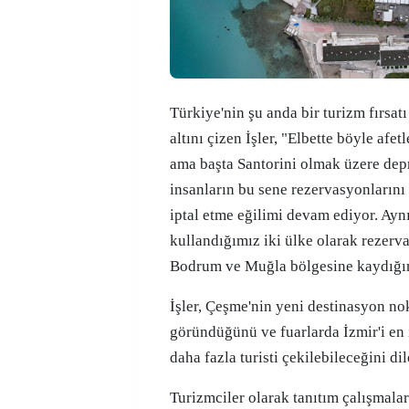
Türkiye'nin şu anda bir turizm fırsat
altını çizen İşler, "Elbette böyle afe
ama başta Santorini olmak üzere dep
insanların bu sene rezervasyonları
iptal etme eğilimi devam ediyor. Ayn
kullandığımız iki ülke olarak rezerv
Bodrum ve Muğla bölgesine kaydığın
İşler, Çeşme'nin yeni destinasyon nok
göründüğünü ve fuarlarda İzmir'i en i
daha fazla turisti çekilebileceğini dil
Turizmciler olarak tanıtım çalışmalar