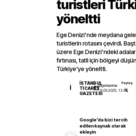
turistleri Tür
yöneltti
Ege Denizi'nde meydana gele
turistlerin rotasını çevirdi. Ba
üzere Ege Denizi'ndeki adalar
fırtınası, tatil için bölgeyi düşü
Türkiye'ye yöneltti.
İSTANBUL
Paylaş
Yayınlanma
İ
TICARET
16.03.2025, 12:41
GAZETESI
Google'da bizi tercih
edilen kaynak olarak
ekleyin