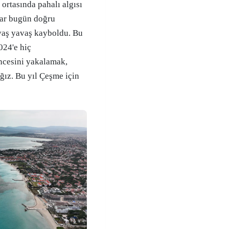
 ortasında pahalı algısı
nlar bugün doğru
avaş yavaş kayboldu. Bu
024'e hiç
ncesini yakalamak,
ız. Bu yıl Çeşme için