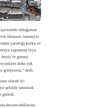
ı içerisinde olduğunun
tlerin olmasını istemeyiz
remin yarattığı korku ve
nı oraya yapmama veya
ı deniz ve güneşi
asyonların daha çok
ı görüyoruz." dedi.
tası olarak iyi
yi şekilde tanıtarak
e getirdi.
ına devam ettiklerini