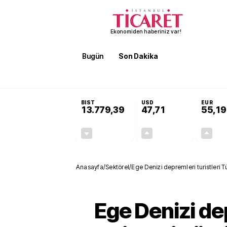
Ekonomiden haberiniz var!
Bugün
Son Dakika
Finans
EKST
SON DAKİKA
Terörsüz Türkiye Yasası teklifi 
BIST
USD
EUR
13.779,39
47,71
55,19
-0,14%
+0,18%
-19,42
0,09
Anasayfa
/
Sektörel
/
Ege Denizi depremleri turistleri Tü
Ege Denizi de