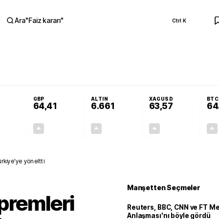
Ara
"
Faiz kararı
"
Ctrl K
RA
Adalet Komisyonu’nda kabul edildi
Terörsüz Türkiye Yasası teklifi Adalet K
GBP
ALTIN
XAGUSD
BTC
64,41
6.661
63,57
64
+0,32%
+0,38%
+2,59%
+3,37%
0,18
0,24
167,96
2,07
rkiye'ye yöneltti
Manşetten Seçmeler
premleri
Reuters, BBC, CNN ve FT M
Anlaşması'nı böyle gördü