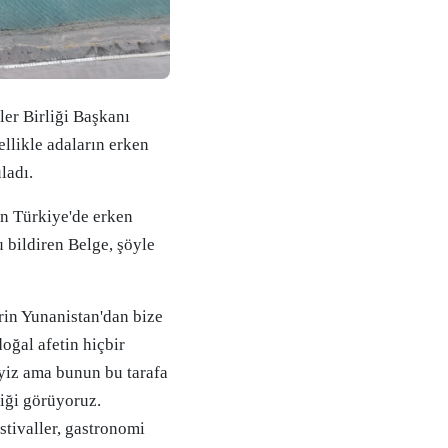
ler Birliği Başkanı
llikle adaların erken
ladı.
in Türkiye'de erken
 bildiren Belge, şöyle
erin Yunanistan'dan bize
doğal afetin hiçbir
yiz ama bunun bu tarafa
liği görüyoruz.
stivaller, gastronomi