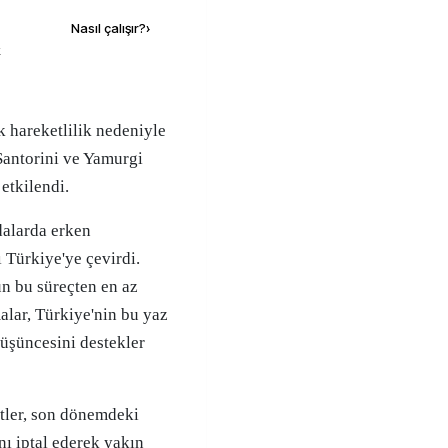
Nasıl çalışır?
›
k
 Santorini ve Yamurgi
etkilendi.
dalarda erken
ı Türkiye'ye çevirdi.
n bu süreçten en az
alar, Türkiye'nin bu yaz
düşüncesini destekler
stler, son dönemdeki
nı iptal ederek yakın