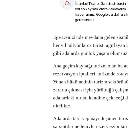
İstanbul Ticaret Gazetesi
'i tercih
edilen kaynak olarak ekleyerek
haberlerimizi Google'da daha sı
görebilirsiniz.
Ege Denizi'nde meydana gelen sismik hareketlilik nedeniyle
her yıl milyonlarca turisti ağırlayan
gibi adalarda günlük yaşam olumsuz 
Ana geçim kaynağı turizm olan bu a
rezervasyon iptalleri, turizmde rotay
Yunan hükümetinin turizm sektörünü
zararla çıkması için yürüttüğü çalışm
adalardaki turisti kendine çekeceği 
nitelikte.
Adalarda tatil yapmayı düşünen turi
sarsıntılar nedeniyle rezervasyonları