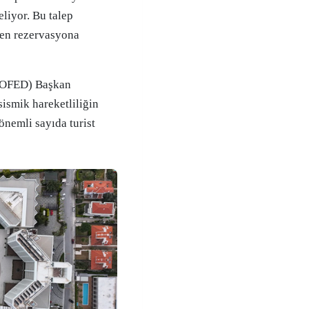
liyor. Bu talep
ken rezervasyona
ROFED) Başkan
sismik hareketliliğin
önemli sayıda turist