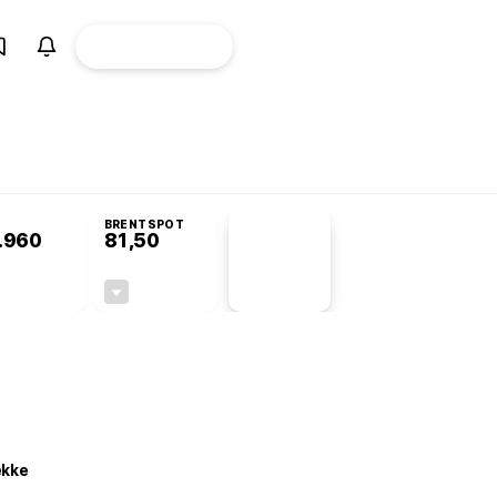
ÜYE
CANLI BORSA
Girişi
omisyonu’nda kabul edildi
BRENTSPOT
.960
81,50
PİYASA
VERİLERİ
+1,00%
-1,55%
+0,00
-1,28
ekke