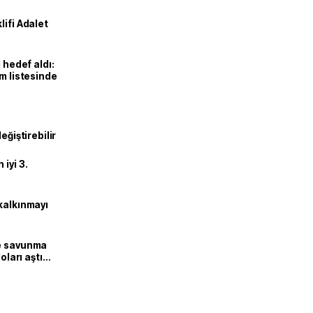
lifi Adalet
 hedef aldı:
ım listesinde
eğiştirebilir
iyi 3.
kalkınmayı
ne savunma
oları aştı