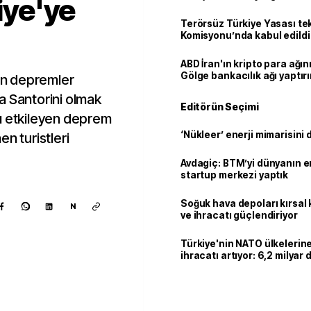
kiye'ye
Terörsüz Türkiye Yasası tek
Komisyonu’nda kabul edildi
ABD İran'ın kripto para ağını
Gölge bankacılık ağı yaptır
n depremler
şta Santorini olmak
Editörün Seçimi
ı etkileyen deprem
‘Nükleer’ enerji mimarisini d
nen turistleri
Avdagiç: BTM’yi dünyanın en 
startup merkezi yaptık
Soğuk hava depoları kırsal 
N
ve ihracatı güçlendiriyor
Türkiye'nin NATO ülkeleri
ihracatı artıyor: 6,2 milyar d
milyar doları aştı
Kaynak ekle