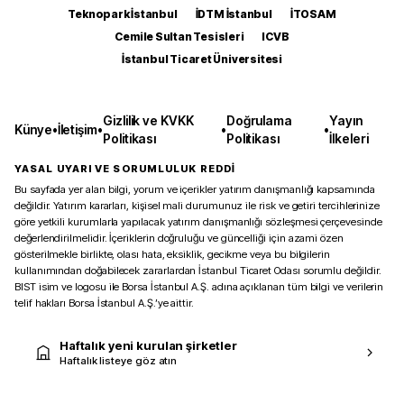
Teknopark İstanbul
İDTM İstanbul
İTOSAM
Cemile Sultan Tesisleri
ICVB
İstanbul Ticaret Üniversitesi
Gizlilik ve KVKK
Doğrulama
Yayın
Künye
•
İletişim
•
•
•
Politikası
Politikası
İlkeleri
YASAL UYARI VE SORUMLULUK REDDİ
Bu sayfada yer alan bilgi, yorum ve içerikler yatırım danışmanlığı kapsamında
değildir. Yatırım kararları, kişisel mali durumunuz ile risk ve getiri tercihlerinize
göre yetkili kurumlarla yapılacak yatırım danışmanlığı sözleşmesi çerçevesinde
değerlendirilmelidir. İçeriklerin doğruluğu ve güncelliği için azami özen
gösterilmekle birlikte, olası hata, eksiklik, gecikme veya bu bilgilerin
kullanımından doğabilecek zararlardan İstanbul Ticaret Odası sorumlu değildir.
BIST isim ve logosu ile Borsa İstanbul A.Ş. adına açıklanan tüm bilgi ve verilerin
telif hakları Borsa İstanbul A.Ş.’ye aittir.
Haftalık yeni kurulan şirketler
Haftalık listeye göz atın