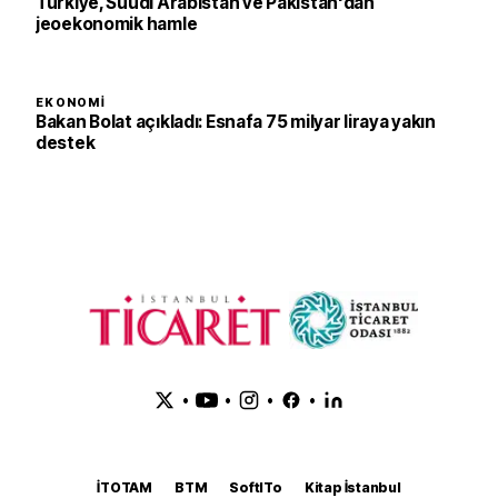
Türkiye, Suudi Arabistan ve Pakistan'dan
jeoekonomik hamle
EKONOMI
Bakan Bolat açıkladı: Esnafa 75 milyar liraya yakın
destek
•
•
•
•
İTOTAM
BTM
SoftITo
Kitap İstanbul