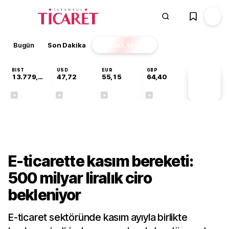
Bugün
Son Dakika
Finans
EKSTRA
BIST
USD
EUR
GBP
13.779,39
47,72
55,15
64,40
PİYASA
VERİLERİ
-0,14%
+0,01%
-0,07%
-0,02%
Ekonomi
E-ticarette kasım bereketi:
500 milyar liralık ciro
bekleniyor
E-ticaret sektöründe kasım ayıyla birlikte