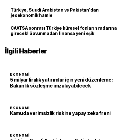
Türkiye, Suudi Arabistan ve Pakistan'dan
jeoekonomik hamle
CAATSA sonrası Türkiye küresel fonların radarına
girecek! Savunmadan finansa yeni eşik
İlgili Haberler
EKONOMI
5 milyar liralık yatırımlar için yeni düzenleme:
Bakanlık sözleşme imzalayabilecek
EKONOMI
Kamuda verimsizlik riskine yapay zeka freni
EKONOMI