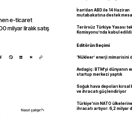
İran’dan ABD ile 14 Haziran
mutabakatına destek mesa
nen e-ticaret
milyar liralık satış
Terörsüz Türkiye Yasası tek
Komisyonu’nda kabul edildi
Editörün Seçimi
‘Nükleer’ enerji mimarisini d
N
Avdagiç: BTM’yi dünyanın en 
startup merkezi yaptık
Soğuk hava depoları kırsal 
ve ihracatı güçlendiriyor
Kaynak ekle
Türkiye'nin NATO ülkeleri
ihracatı artıyor: 6,2 milyar d
Nasıl çalışır?
›
milyar doları aştı
k