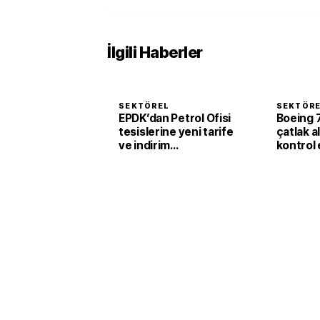
İlgili Haberler
SEKTÖREL
SEKTÖR
EPDK’dan Petrol Ofisi
Boeing 
tesislerine yeni tarife
çatlak a
ve indirim
kontrol 
düzenlemesi