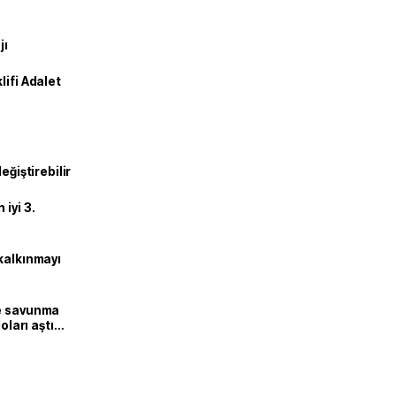
jı
lifi Adalet
eğiştirebilir
iyi 3.
kalkınmayı
ne savunma
oları aştı