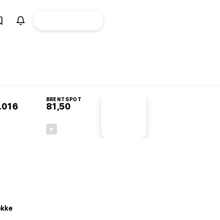
ÜYE
CANLI BORSA
Girişi
omisyonu’nda kabul edildi
BRENTSPOT
.016
81,50
PİYASA
VERİLERİ
+0,63%
-1,55%
+0,00
-1,28
ekke