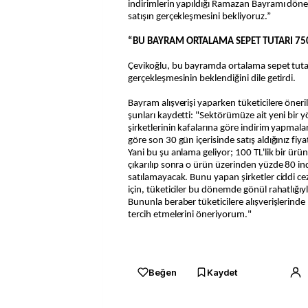
indirimlerin yapıldığı Ramazan Bayramı dön
satışın gerçekleşmesini bekliyoruz.”
“BU BAYRAM ORTALAMA SEPET TUTARI 750
Çevikoğlu, bu bayramda ortalama sepet tutar
gerçekleşmesinin beklendiğini dile getirdi.
Bayram alışverişi yaparken tüketicilere öner
şunları kaydetti: "Sektörümüze ait yeni bir y
şirketlerinin kafalarına göre indirim yapma
göre son 30 gün içerisinde satış aldığınız fiya
Yani bu şu anlama geliyor; 100 TL'lik bir ürün
çıkarılıp sonra o ürün üzerinden yüzde 80 in
satılamayacak. Bunu yapan şirketler ciddi cez
için, tüketiciler bu dönemde gönül rahatlığıyla
Bununla beraber tüketicilere alışverişlerinde
tercih etmelerini öneriyorum."
Beğen
Kaydet