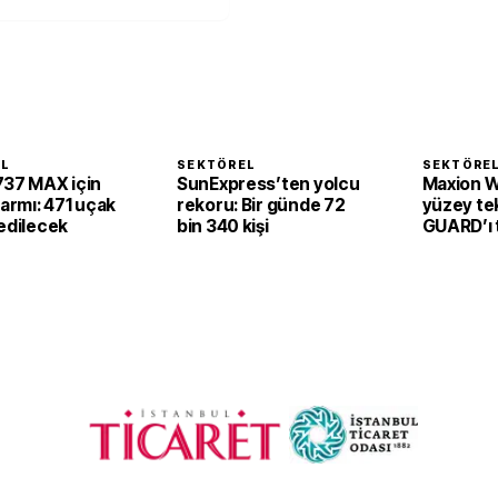
EL
SEKTÖREL
SEKTÖRE
737 MAX için
SunExpress’ten yolcu
Maxion W
larmı: 471 uçak
rekoru: Bir günde 72
yüzey tek
edilecek
bin 340 kişi
GUARD’ı t