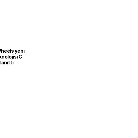
L
heels yeni
nolojisi C-
anıttı