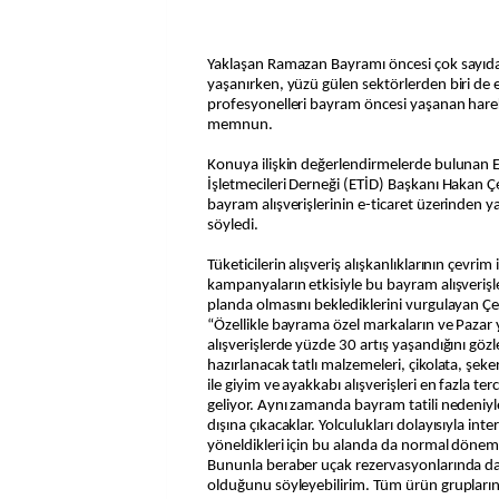
Yaklaşan Ramazan Bayramı öncesi çok sayıda 
yaşanırken, yüzü gülen sektörlerden biri de e
profesyonelleri bayram öncesi yaşanan har
memnun.
Konuya ilişkin değerlendirmelerde bulunan E
İşletmecileri Derneği (ETİD) Başkanı Hakan Ç
bayram alışverişlerinin e-ticaret üzerinden 
söyledi.
Tüketicilerin alışveriş alışkanlıklarının çevrim 
kampanyaların etkisiyle bu bayram alışverişl
planda olmasını beklediklerini vurgulayan Çe
“Özellikle bayrama özel markaların ve Pazar 
alışverişlerde yüzde 30 artış yaşandığını göz
hazırlanacak tatlı malzemeleri, çikolata, şeker,
ile giyim ve ayakkabı alışverişleri en fazla te
geliyor. Aynı zamanda bayram tatili nedeniyl
dışına çıkacaklar. Yolculukları dolayısıyla int
yöneldikleri için bu alanda da normal döneml
Bununla beraber uçak rezervasyonlarında d
olduğunu söyleyebilirim. Tüm ürün grupları