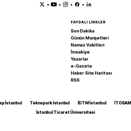
•
•
•
•
FAYDALI LINKLER
Son Dakika
Günün Manşetleri
Namaz Vakitleri
İmsakiye
Yazarlar
e-Gazete
Haber Site Haritası
RSS
ap İstanbul
Teknopark İstanbul
İDTM İstanbul
İTOSA
İstanbul Ticaret Üniversitesi