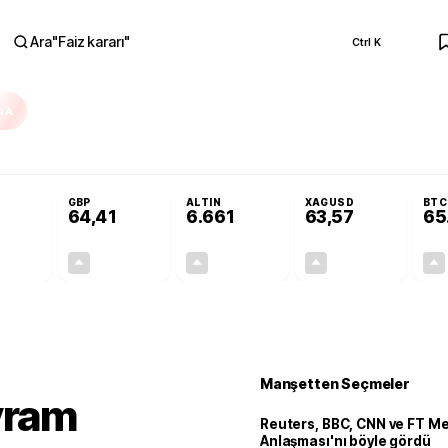
Ara
"
Faiz kararı
"
Ctrl K
RA
Adalet Komisyonu’nda kabul edildi
Terörsüz Türkiye Yasası teklifi Adalet K
GBP
ALTIN
XAGUSD
BTC
64,41
6.661
63,57
65
+0,32%
+0,38%
+2,59%
+3,37%
0,18
0,24
167,96
2,07
Manşetten Seçmeler
yram
Reuters, BBC, CNN ve FT M
Anlaşması'nı böyle gördü