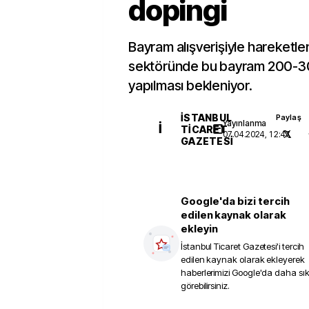
dopingi
Bayram alışverişiyle hareketle
sektöründe bu bayram 200-300 
yapılması bekleniyor.
İSTANBUL
Paylaş
Yayınlanma
İ
TICARET
07.04.2024, 12:47
GAZETESI
Google'da bizi tercih
edilen kaynak olarak
ekleyin
İstanbul Ticaret Gazetesi
'i tercih
edilen kaynak olarak ekleyerek
haberlerimizi Google'da daha sı
görebilirsiniz.