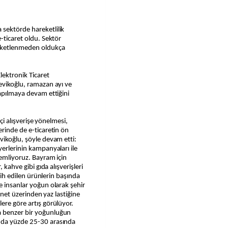
sektörde hareketlilik
-ticaret oldu. Sektör
eketlenmeden oldukça
lektronik Ticaret
evikoğlu, ramazan ayı ve
yapılmaya devam ettiğini
içi alışverişe yönelmesi,
erinde de e-ticaretin ön
vikoğlu, şöyle devam etti:
yerlerinin kampanyaları ile
lemliyoruz. Bayram için
 kahve gibi gıda alışverişleri
rcih edilen ürünlerin başında
e insanlar yoğun olarak şehir
ernet üzerinden yaz lastiğine
ere göre artış görülüyor.
a benzer bir yoğunluğun
nda yüzde 25-30 arasında