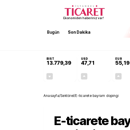
Ekonomiden haberiniz var!
Bugün
Son Dakika
Finans
EKST
SON DAKİKA
Terörsüz Türkiye Yasası teklifi 
BIST
USD
EUR
13.779,39
47,71
55,19
-0,14%
+0,18%
-19,42
0,09
Anasayfa
/
Sektörel
/
E-ticarete bayram dopingi
E-ticarete ba