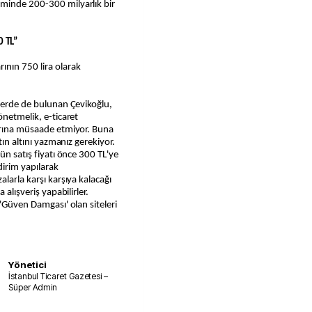
eminde 200-300 milyarlık bir
 TL”
ının 750 lira olarak
ilerde de bulunan Çevikoğlu,
önetmelik, e-ticaret
larına müsaade etmiyor. Buna
tın altını yazmanız gerekiyor.
ün satış fiyatı önce 300 TL'ye
dirim yapılarak
alarla karşı karşıya kalacağı
 alışveriş yapabilirler.
 'Güven Damgası' olan siteleri
Yönetici
İstanbul Ticaret Gazetesi –
Süper Admin