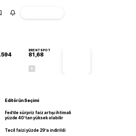
ÜYE
CANLI BORSA
Girişi
BRENTSPOT
.594
81,68
PİYASA
VERİLERİ
-0,17%
+3,51%
+0,00
2,77
Editörün Seçimi
Fed’de sürpriz faiz artışı ihtimali
yüzde 40’tan yüksek olabilir
Tecil faizi yüzde 29’a indirildi