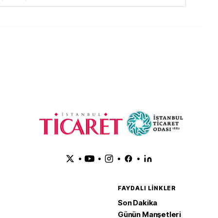
•
•
•
•
FAYDALI LINKLER
Son Dakika
Günün Manşetleri