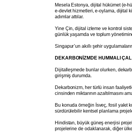
Mesela Estonya, dijital hükümet (e-hük
e-devlet hizmetleri, e-oylama, dijital k
adımlar attılar.
Yine Çin, dijital izleme ve kontrol sis
günlük yaşamda ve toplum yönetiminde
Singapur’un akıllı şehir uygulamaları
DEKARBONİZMDE HUMMALI ÇAL
Dijitalleşmede bunlar olurken, deka
girişmiş durumda.
Dekarbonizm, her türlü insan faaliyetl
cinsinden miktarının azaltılmasını ama
Bu konuda örneğin İsveç, fosil yakıt k
sürdürülebilir kentsel planlama projel
Hindistan, büyük güneş enerjisi projel
projelerine de odaklanarak, diğer ülke