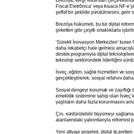
Brezilya, vergi reformları çerçevesinde
Fiscal Eletrônica’ veya kısaca
NF-e’yi
şeffaf bir şekilde yürütülmesini, gelir
Brezilya hükümeti, bu tür dijital reform
şirketleri gibi çeşitli ortaklıklarla işbir
‘Sürekli İnovasyon Merkezleri’ kuran 
daha rekabetçi hale gelmesi amacıyla r
destek programıyla dijital teknolojile
teknoloji sektöründeki liderliğini sür
İsveç, eğitim, sağlık hizmetleri ve so
gerçekleştirerek, sosyal refahını daha
Sosyal dengeyi korumak ve zayıflığı 
emeklilik sistemine sahip olan İsveç’i
yaşlıların daha fazla korunmasını ama
Çin, sürdürülebilir büyümeyi sağlamak 
alanlarındaki yatırımlarıyla reformist p
Yeni altyapı projeleri, dijital ticarett