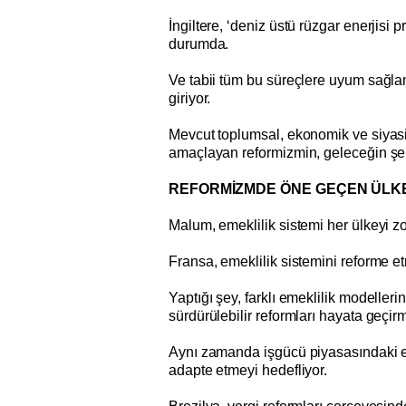
İngiltere, ‘deniz üstü rüzgar enerjisi p
durumda.
Ve tabii tüm bu süreçlere uyum sağlam
giriyor.
Mevcut toplumsal, ekonomik ve siyasi y
amaçlayan reformizmin, geleceğin şeki
REFORMİZMDE ÖNE GEÇEN ÜLK
Malum, emeklilik sistemi her ülkeyi z
Fransa, emeklilik sistemini reforme etm
Yaptığı şey, farklı emeklilik modelleri
sürdürülebilir reformları hayata geç
Aynı zamanda işgücü piyasasındaki es
adapte etmeyi hedefliyor.