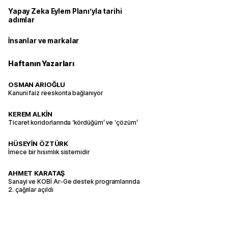
Yapay Zeka Eylem Planı’yla tarihi
adımlar
İnsanlar ve markalar
Haftanın Yazarları
OSMAN ARIOĞLU
Kanuni faiz reeskonta bağlanıyor
KEREM ALKİN
Ticaret koridorlarında ‘kördüğüm’ ve ‘çözüm’
HÜSEYİN ÖZTÜRK
İmece bir hısımlık sistemidir
AHMET KARATAŞ
Sanayi ve KOBİ Ar-Ge destek programlarında
2. çağrılar açıldı