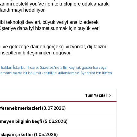
llanımı destekliyor. Ve ileri teknolojilere odaklanarak
landırmayı hedefliyor.
i teknoloji devleri, büyük veriyi analiz ederek
üşteriye daha iyi hizmet sunmak için büyük veri
 ve geleceğe dair en gerçekçi vizyonlar, dijitalizm,
onseptlerin birleşiminden doğuyor.
 hakları
İstanbul Ticaret Gazetesi
'ne aittir. Kaynak gösterilse veya
 tamamı ya da bir bölümü kesinlikle kullanılamaz. Ayrıntılar için lütfen
Tüm Yazıları >
 Yetenek merkezleri
(
3.07.2026
)
meyen bilginin keşfi
(
5.06.2026
)
layan şirketler
(
1.05.2026
)