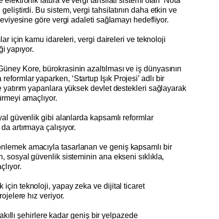
 elektronik fatura ve vergi tahsilatı sistemi olan ‘Nota
 geliştirdi. Bu sistem, vergi tahsilatının daha etkin ve
 seviyesine göre vergi adaleti sağlamayı hedefliyor.
lar için kamu idareleri, vergi daireleri ve teknoloji
liği yapıyor.
Güney Kore, bürokrasinin azaltılması ve iş dünyasının
eformlar yaparken, ‘Startup Işık Projesi’ adlı bir
re yatırım yapanlara yüksek devlet destekleri sağlayarak
dürmeyi amaçlıyor.
syal güvenlik gibi alanlarda kapsamlı reformlar
 da artırmaya çalışıyor.
önlemek amacıyla tasarlanan ve geniş kapsamlı bir
n, sosyal güvenlik sisteminin ana ekseni sıklıkla,
çlıyor.
için teknoloji, yapay zeka ve dijital ticaret
rojelere hız veriyor.
en akıllı şehirlere kadar geniş bir yelpazede