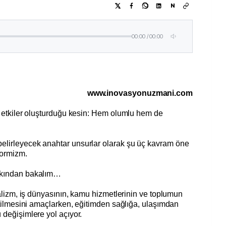
N
00:00
/
00:00
www.inovasyonuzmani.com
i etkiler oluşturduğu kesin: Hem olumlu hem de
elirleyecek anahtar unsurlar olarak şu üç kavram öne
formizm.
yakından bakalım…
talizm, iş dünyasının, kamu hizmetlerinin ve toplumun
netilmesini amaçlarken, eğitimden sağlığa, ulaşımdan
 değişimlere yol açıyor.