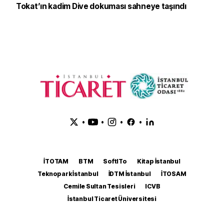
Tokat’ın kadim Dive dokuması sahneye taşındı
•
•
•
•
İTOTAM
BTM
SoftITo
Kitap İstanbul
Teknopark İstanbul
İDTM İstanbul
İTOSAM
Cemile Sultan Tesisleri
ICVB
İstanbul Ticaret Üniversitesi