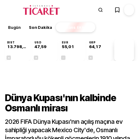
Bugün
Son Dakika
Finans
EKSTRA
BIST
USD
EUR
GBP
13.798,82
47,59
55,01
64,17
PİYASA
VERİLERİ
+0,70%
+0,06%
+0,00%
+0,12%
Kültür-Sanat
Dünya Kupası'nın kalbinde
Osmanlı mirası
2026 FIFA Dünya Kupası'nın açılış maçına ev
sahipliği yapacak Mexico City'de, Osmanlı
İmparatorluğu kökenli göçmenlerin 1910 yılında