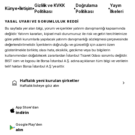
Gizlilik ve KVKK
Doğrulama
Yayın
Künye
•
İletişim
•
•
•
Politikası
Politikası
İlkeleri
YASAL UYARI VE SORUMLULUK REDDİ
Bu sayfada yer alan bilgi, yorum ve içerikler yatırım danışmanlığı kapsamında
değildir. Yatırım kararları, kişisel mali durumunuz ile risk ve getiri tercihlerinize
göre yetkili kurumlarla yapılacak yatırım danışmanlığı sözleşmesi çerçevesinde
değerlendirilmelidir. İçeriklerin doğruluğu ve güncelliği için azami özen
gösterilmekle birlikte, olası hata, eksiklik, gecikme veya bu bilgilerin
kullanımından doğabilecek zararlardan İstanbul Ticaret Odası sorumlu değildir.
BIST isim ve logosu ile Borsa İstanbul A.Ş. adına açıklanan tüm bilgi ve verilerin
telif hakları Borsa İstanbul A.Ş.’ye aittir.
Haftalık yeni kurulan şirketler
Haftalık listeye göz atın
App Store'dan
indirin
Google Play'den
alın