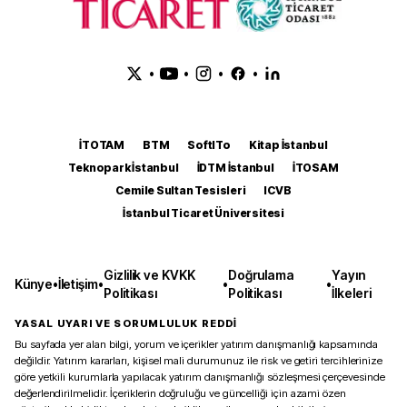
•
•
•
•
İTOTAM
BTM
SoftITo
Kitap İstanbul
Teknopark İstanbul
İDTM İstanbul
İTOSAM
Cemile Sultan Tesisleri
ICVB
İstanbul Ticaret Üniversitesi
Gizlilik ve KVKK
Doğrulama
Yayın
Künye
•
İletişim
•
•
•
Politikası
Politikası
İlkeleri
YASAL UYARI VE SORUMLULUK REDDİ
Bu sayfada yer alan bilgi, yorum ve içerikler yatırım danışmanlığı kapsamında
değildir. Yatırım kararları, kişisel mali durumunuz ile risk ve getiri tercihlerinize
göre yetkili kurumlarla yapılacak yatırım danışmanlığı sözleşmesi çerçevesinde
değerlendirilmelidir. İçeriklerin doğruluğu ve güncelliği için azami özen