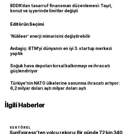
BDDK’dan tasarruf finansman düzenlemesi: Taşıt,
konut ve iş yerinde limitler değişti
Editörün Seçimi
‘Nükleer’ enerji mimarisini değiştirebilir
Avdagiç: BTM’yi dünyanın en iyi 3. startup merkezi
yaptık
Soğuk hava depoları kırsal kalkınmayı ve ihracatı
güçlendiriyor
Türkiye'nin NATO ülkelerine savunma ihracatı artıyor:
6,2 milyar doları aştı milyar doları aştı
İlgili Haberler
SEKTÖREL
SunExpress’ten yolcu rekoru: Bir günde 72 bin 340