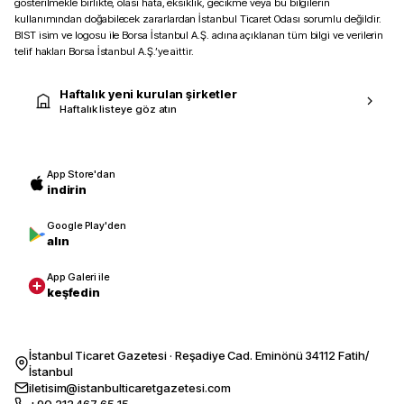
gösterilmekle birlikte, olası hata, eksiklik, gecikme veya bu bilgilerin
kullanımından doğabilecek zararlardan İstanbul Ticaret Odası sorumlu değildir.
BIST isim ve logosu ile Borsa İstanbul A.Ş. adına açıklanan tüm bilgi ve verilerin
telif hakları Borsa İstanbul A.Ş.’ye aittir.
Haftalık yeni kurulan şirketler
Haftalık listeye göz atın
App Store'dan
indirin
Google Play'den
alın
App Galeri ile
keşfedin
İstanbul Ticaret Gazetesi · Reşadiye Cad. Eminönü 34112 Fatih/
İstanbul
iletisim@istanbulticaretgazetesi.com