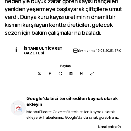
nedeniyle büyük zarar gören kayısı bahçeleri
yeniden yeşermeye başlayarak çiftçilere umut
verdi. Dünya kuru kayısı üretiminin önemli bir
kısmını karşılayan kentte üreticiler, gelecek
sezon için bakım çalışmalarına başladı.
İSTANBUL TICARET
İ
Yayınlanma
19.05.2025, 17:01
GAZETESI
Paylaş
N
Google'da bizi tercih edilen kaynak olarak
ekleyin
İstanbul Ticaret Gazetesi
'i tercih edilen kaynak olarak
ekleyerek haberlerimizi Google'da daha sık görebilirsiniz.
Kaynak ekle
Nasıl çalışır?
›