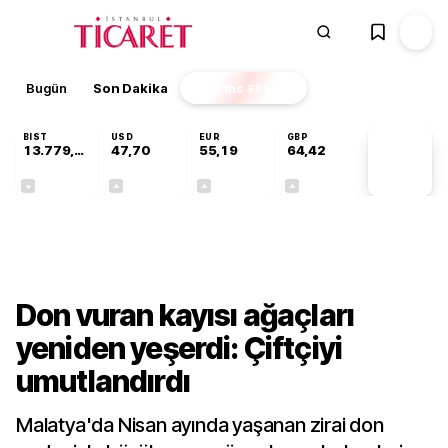
Bugün
Son Dakika
Finans
EKSTRA
BIST
USD
EUR
GBP
13.779,39
47,70
55,19
64,42
PİYASA
VERİLERİ
-0,14%
+0,15%
+0,32%
+0,39%
Sektörel
Don vuran kayısı ağaçları
yeniden yeşerdi: Çiftçiyi
umutlandırdı
Malatya'da Nisan ayında yaşanan zirai don