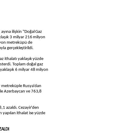
yına ilişkin "Doğal Gaz
klaşık 3 milyar 216 milyon
ilyon metreküpü de
ıyla gerçekleştirildi.
z ithalatı yaklaşık yüzde
österdi. Toplam doğal gaz
yaklaşık 6 milyar 48 milyon
yar metreküple Rusya'dan
ple Azerbaycan ve 763,8
8,1 azaldı. Cezayir'den
 yapılan ithalat ise yüzde
ZALDI