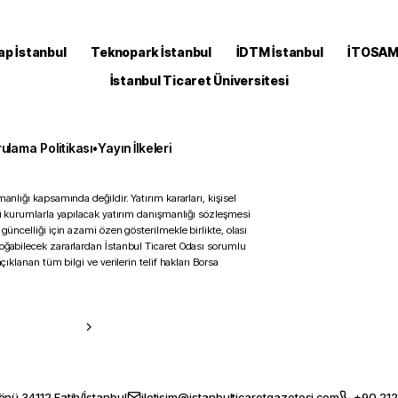
ap İstanbul
Teknopark İstanbul
İDTM İstanbul
İTOSA
İstanbul Ticaret Üniversitesi
ulama Politikası
•
Yayın İlkeleri
anlığı kapsamında değildir. Yatırım kararları, kişisel
ili kurumlarla yapılacak yatırım danışmanlığı sözleşmesi
 güncelliği için azami özen gösterilmekle birlikte, olası
doğabilecek zararlardan İstanbul Ticaret Odası sorumlu
çıklanan tüm bilgi ve verilerin telif hakları Borsa
önü 34112 Fatih/İstanbul
iletisim@istanbulticaretgazetesi.com
+90 212