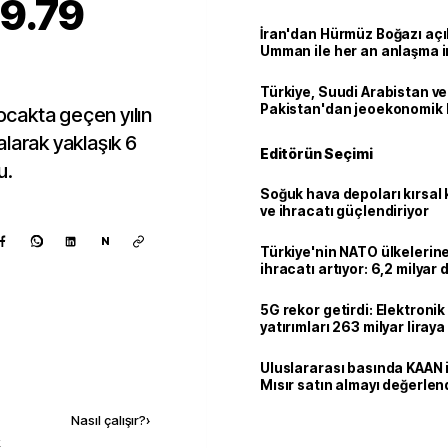
 9.79
İran'dan Hürmüz Boğazı açı
Umman ile her an anlaşma i
Türkiye, Suudi Arabistan ve
Pakistan'dan jeoekonomik
 ocakta geçen yılın
larak yaklaşık 6
Editörün Seçimi
u.
Soğuk hava depoları kırsal 
ve ihracatı güçlendiriyor
N
Türkiye'nin NATO ülkeleri
ihracatı artıyor: 6,2 milyar d
milyar doları aştı
5G rekor getirdi: Elektroni
yatırımları 263 milyar liraya
Uluslararası basında KAAN i
Kaynak ekle
Mısır satın almayı değerlen
Nasıl çalışır?
›
k