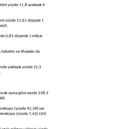
timi yüzde 11,8 azalarak 6
timi yüzde 15,61 düşüşle 1
eçti.
üzde 0,83 düşerek 1 milyar
 tüketim ve ithalatın da
emde yaklaşık yüzde 15,3
.
n ocak ayına göre yüzde 238,3
ldi.
treküpü (yüzde 92,58) yer
metreküpü (yüzde 7,42) LNG