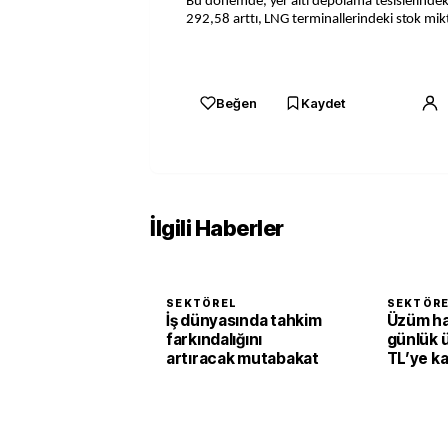
Bu dönemde, yer altı depolama tesislerindeki
292,58 arttı, LNG terminallerindeki stok mikt
Beğen
Kaydet
İlgili Haberler
SEKTÖREL
SEKTÖR
İş dünyasında tahkim
Üzüm h
farkındalığını
günlük 
artıracak mutabakat
TL’ye k