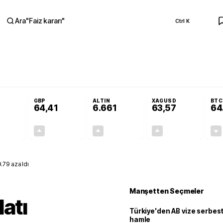
Ara
"
Faiz kararı
"
Ctrl K
RA
 Resmi Gazete'de!
Öğrenci affı ve ek sınav hakkı Resmi Gazete'de!
GBP
ALTIN
XAGUSD
BTC
64,41
6.661
63,57
64
+0,32%
+0,38%
+2,59%
+3,37%
0,18
0,24
167,96
2,07
.79 azaldı
Manşetten Seçmeler
atı
Türkiye'den AB vize serbesti
hamle