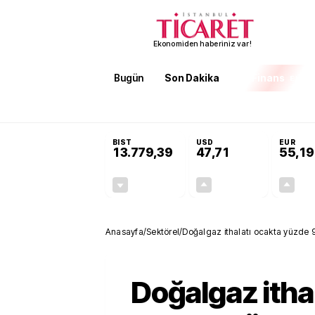
Ekonomiden haberiniz var!
Bugün
Son Dakika
Finans
EKST
SON DAKİKA
Öğrenci affı ve ek sınav hakkı
BIST
USD
EUR
13.779,39
47,71
55,19
-0,14%
+0,18%
-19,42
0,09
Anasayfa
/
Sektörel
/
Doğalgaz ithalatı ocakta yüzde 9
Doğalgaz ithal