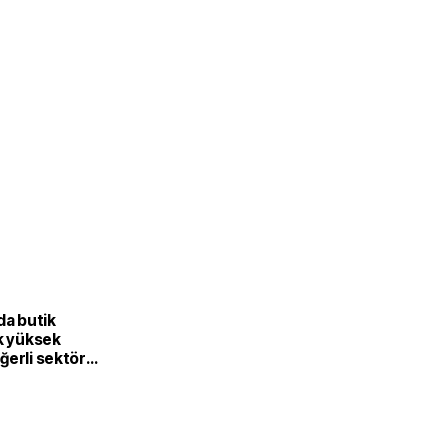
L
da butik
k yüksek
ğerli sektöre
or