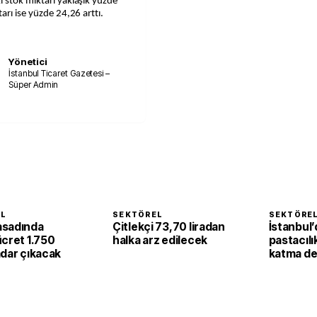
 stok miktarı yaklaşık yüzde
arı ise yüzde 24,26 arttı.
Yönetici
İstanbul Ticaret Gazetesi –
Süper Admin
EL
SEKTÖREL
SEKTÖRE
asadında
Çitlekçi 73,70 liradan
İstanbul’
ücret 1.750
halka arz edilecek
pastacılı
adar çıkacak
katma de
dönüşüy