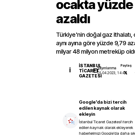
ocakta yüzde
azaldı
Türkiye'nin doğal gaz ithalatı,
aynı ayına göre yüzde 9,79 aza
milyar 48 milyon metreküp old
İSTANBUL
Paylaş
Yayınlanma
İ
TICARET
01.04.2023, 14:46
GAZETESI
Google'da bizi tercih
edilen kaynak olarak
ekleyin
İstanbul Ticaret Gazetesi
'i tercih
edilen kaynak olarak ekleyerek
haberlerimizi Google'da daha sı