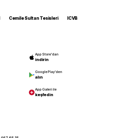
M
Cemile Sultan Tesisleri
ICVB
App Store'dan
indirin
Google Play'den
alın
App Galeri ile
keşfedin
 467 65 15