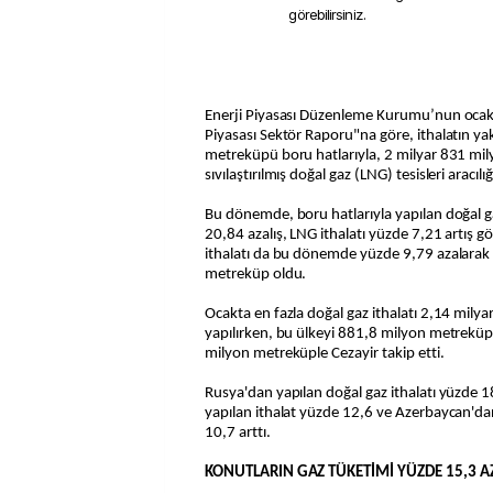
görebilirsiniz.
Enerji Piyasası Düzenleme Kurumu’nun ocak a
Piyasası Sektör Raporu"na göre, ithalatın ya
metreküpü boru hatlarıyla, 2 milyar 831 m
sıvılaştırılmış doğal gaz (LNG) tesisleri aracılığ
Bu dönemde, boru hatlarıyla yapılan doğal ga
20,84 azalış, LNG ithalatı yüzde 7,21 artış g
ithalatı da bu dönemde yüzde 9,79 azalarak 
metreküp oldu.
Ocakta en fazla doğal gaz ithalatı 2,14 mil
yapılırken, bu ülkeyi 881,8 milyon metrekü
milyon metreküple Cezayir takip etti.
Rusya'dan yapılan doğal gaz ithalatı yüzde 1
yapılan ithalat yüzde 12,6 ve Azerbaycan'dan
10,7 arttı.
KONUTLARIN GAZ TÜKETİMİ YÜZDE 15,3 A