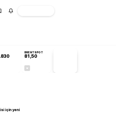
ÜYE
CANLI BORSA
Girişi
BRENTSPOT
.830
81,50
PİYASA
VERİLERİ
-0,19%
-1,55%
+0,00
-1,28
si için yeni