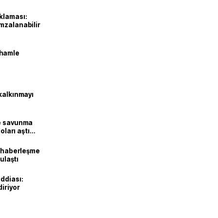
klaması:
mzalanabilir
 hamle
kalkınmayı
ne savunma
oları aştı
k haberleşme
 ulaştı
ddiası:
diriyor