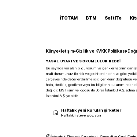
İTOTAM
BTM
SoftITo
Kit
Künye
•
İletişim
•
Gizlilik ve KVKK Politikası
•
Doğr
YASAL UYARI VE SORUMLULUK REDDİ
Bu sayfada yer alan bilgi, yorum ve içerikler yatırım danışm
mali durumunuz ile risk ve getiri tercihlerinize göre yetk
çerçevesinde değerlendirilmelidir. İçeriklerin doğruluğu ve
hata, eksiklik, gecikme veya bu bilgilerin kullanımından 
değildir. BIST isim ve logosu ile Borsa İstanbul A.Ş. adına a
İstanbul A.Ş.’ye aittir.
Haftalık yeni kurulan şirketler
Haftalık listeye göz atın
İstanbul Ticaret Gazetesi · Reşadiye Cad. Emin