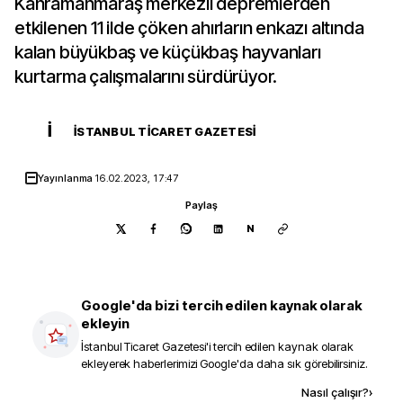
Kahramanmaraş merkezli depremlerden
etkilenen 11 ilde çöken ahırların enkazı altında
kalan büyükbaş ve küçükbaş hayvanları
kurtarma çalışmalarını sürdürüyor.
İ
İSTANBUL TICARET GAZETESI
Yayınlanma
16.02.2023, 17:47
Paylaş
N
Google'da bizi tercih edilen kaynak olarak
ekleyin
İstanbul Ticaret Gazetesi
'i tercih edilen kaynak olarak
ekleyerek haberlerimizi Google'da daha sık görebilirsiniz.
Kaynak ekle
Nasıl çalışır?
›