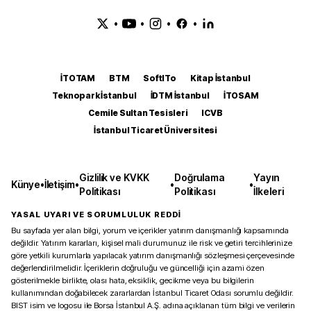
•
•
•
•
İTOTAM
BTM
SoftITo
Kitap İstanbul
Teknopark İstanbul
İDTM İstanbul
İTOSAM
Cemile Sultan Tesisleri
ICVB
İstanbul Ticaret Üniversitesi
Gizlilik ve KVKK
Doğrulama
Yayın
Künye
•
İletişim
•
•
•
Politikası
Politikası
İlkeleri
YASAL UYARI VE SORUMLULUK REDDİ
Bu sayfada yer alan bilgi, yorum ve içerikler yatırım danışmanlığı kapsamında
değildir. Yatırım kararları, kişisel mali durumunuz ile risk ve getiri tercihlerinize
göre yetkili kurumlarla yapılacak yatırım danışmanlığı sözleşmesi çerçevesinde
değerlendirilmelidir. İçeriklerin doğruluğu ve güncelliği için azami özen
gösterilmekle birlikte, olası hata, eksiklik, gecikme veya bu bilgilerin
kullanımından doğabilecek zararlardan İstanbul Ticaret Odası sorumlu değildir.
BIST isim ve logosu ile Borsa İstanbul A.Ş. adına açıklanan tüm bilgi ve verilerin