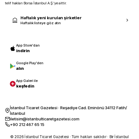
telif hakları Borsa İstanbul A.Ş.’ye aittir.
Haftalık yeni kurulan şirketler
Haftalık listeye göz atın
App Store'dan
indirin
Google Play'den
alın
App Galeri ile
keşfedin
İstanbul Ticaret Gazetesi · Reşadiye Cad. Eminönü 34112 Fatih/
İstanbul
iletisim@istanbulticaretgazetesi.com
+90 212 467 65 15
© 2026 İstanbul Ticaret Gazetesi · Tüm hakları saklıdır · Bir İstanbul