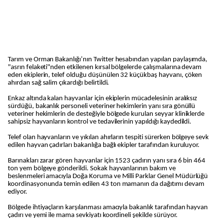
Tarım ve Orman Bakanlığı’nın Twitter hesabından yapılan paylaşımda,
"asrın felaketi"nden etkilenen kırsal bölgelerde çalışmalarına devam
eden ekiplerin, telef olduğu düşünülen 32 küçükbaş hayvanı, çöken
ahırdan sağ salim çıkardığı belirtildi.
Enkaz altında kalan hayvanlar için ekiplerin mücadelesinin aralıksız
sürdüğü, bakanlık personeli veteriner hekimlerin yanı sıra gönüllü
veteriner hekimlerin de desteğiyle bölgede kurulan seyyar kliniklerde
sahipsiz hayvanların kontrol ve tedavilerinin yapıldığı kaydedildi.
Telef olan hayvanların ve yıkılan ahırların tespiti sürerken bölgeye sevk
edilen hayvan çadırları bakanlığa bağlı ekipler tarafından kuruluyor.
Barınakları zarar gören hayvanlar için 1523 çadırın yanı sıra 6 bin 464
ton yem bölgeye gönderildi. Sokak hayvanlarının bakım ve
beslenmeleri amacıyla Doğa Koruma ve Milli Parklar Genel Müdürlüğü
koordinasyonunda temin edilen 43 ton mamanın da dağıtımı devam
ediyor.
Bölgede ihtiyaçların karşılanması amacıyla bakanlık tarafından hayvan
çadırı ve yemi ile mama sevkiyatı koordineli şekilde sürüyor.