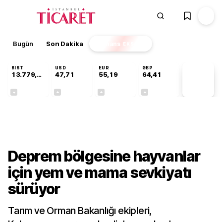
Bugün
Son Dakika
Finans
EKSTRA
BIST
USD
EUR
GBP
13.779,39
47,71
55,19
64,41
PİYASA
VERİLERİ
-0,14%
+0,18%
+0,32%
+0,38%
Sektörel
Deprem bölgesine hayvanlar
için yem ve mama sevkiyatı
sürüyor
Tarım ve Orman Bakanlığı ekipleri,