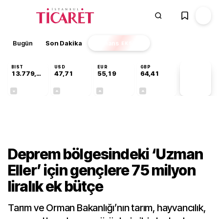
Bugün
Son Dakika
Finans
EKSTRA
BIST
USD
EUR
GBP
13.779,39
47,71
55,19
64,41
PİYASA
VERİLERİ
-0,14%
+0,18%
+0,32%
+0,38%
Sektörel
Deprem bölgesindeki ‘Uzman
Eller’ için gençlere 75 milyon
liralık ek bütçe
Tarım ve Orman Bakanlığı’nın tarım, hayvancılık,