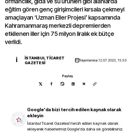
ormancılık, gıda ve su ürünleri gibi alanlarda
eğitim gören genç girişimcileri kırsala çekmeyi
amaçlayan ‘Uzman Eller Projesi’ kapsamında
Kahramanmaraş merkezli depremlerden
etkilenen iller için 75 milyon liralık ek bütçe
verildi.
İSTANBUL TICARET
İ
Yayınlanma
12.07.2023, 15:53
GAZETESI
Paylaş
N
Google'da bizi tercih edilen kaynak olarak
ekleyin
İstanbul Ticaret Gazetesi
'i tercih edilen kaynak olarak
ekleyerek haberlerimizi Google'da daha sık görebilirsiniz.