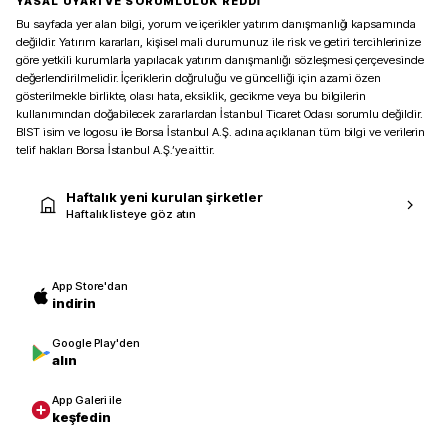
YASAL UYARI VE SORUMLULUK REDDİ
Bu sayfada yer alan bilgi, yorum ve içerikler yatırım danışmanlığı kapsamında
değildir. Yatırım kararları, kişisel mali durumunuz ile risk ve getiri tercihlerinize
göre yetkili kurumlarla yapılacak yatırım danışmanlığı sözleşmesi çerçevesinde
değerlendirilmelidir. İçeriklerin doğruluğu ve güncelliği için azami özen
gösterilmekle birlikte, olası hata, eksiklik, gecikme veya bu bilgilerin
kullanımından doğabilecek zararlardan İstanbul Ticaret Odası sorumlu değildir.
BIST isim ve logosu ile Borsa İstanbul A.Ş. adına açıklanan tüm bilgi ve verilerin
telif hakları Borsa İstanbul A.Ş.’ye aittir.
Haftalık yeni kurulan şirketler
Haftalık listeye göz atın
App Store'dan
indirin
Google Play'den
alın
App Galeri ile
keşfedin