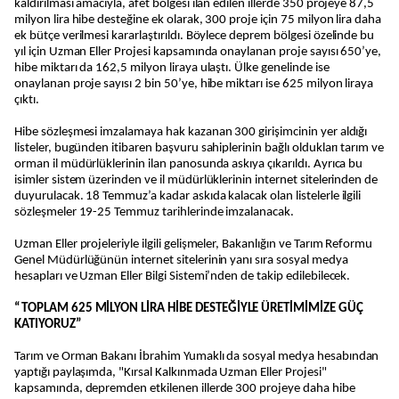
kaldırılması amacıyla, afet bölgesi ilan edilen illerde 350 projeye 87,5
milyon lira hibe desteğine ek olarak, 300 proje için 75 milyon lira daha
ek bütçe verilmesi kararlaştırıldı. Böylece deprem bölgesi özelinde bu
yıl için Uzman Eller Projesi kapsamında onaylanan proje sayısı 650’ye,
hibe miktarı da 162,5 milyon liraya ulaştı. Ülke genelinde ise
onaylanan proje sayısı 2 bin 50’ye, hibe miktarı ise 625 milyon liraya
çıktı.
Hibe sözleşmesi imzalamaya hak kazanan 300 girişimcinin yer aldığı
listeler, bugünden itibaren başvuru sahiplerinin bağlı oldukları tarım ve
orman il müdürlüklerinin ilan panosunda askıya çıkarıldı. Ayrıca bu
isimler sistem üzerinden ve il müdürlüklerinin internet sitelerinden de
duyurulacak. 18 Temmuz’a kadar askıda kalacak olan listelerle ilgili
sözleşmeler 19-25 Temmuz tarihlerinde imzalanacak.
Uzman Eller projeleriyle ilgili gelişmeler, Bakanlığın ve Tarım Reformu
Genel Müdürlüğünün internet sitelerinin yanı sıra sosyal medya
hesapları ve Uzman Eller Bilgi Sistemi’nden de takip edilebilecek.
“TOPLAM 625 MİLYON LİRA HİBE DESTEĞİYLE ÜRETİMİMİZE GÜÇ
KATIYORUZ”
Tarım ve Orman Bakanı İbrahim Yumaklı da sosyal medya hesabından
yaptığı paylaşımda, "Kırsal Kalkınmada Uzman Eller Projesi"
kapsamında, depremden etkilenen illerde 300 projeye daha hibe