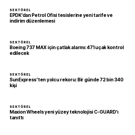
SEKTÖREL
EPDK’dan Petrol Ofisi tesislerine yeni tarife ve
indirim düzenlemesi
SEKTÖREL
Boeing 737 MAX için çatlak alarmı: 471 uçak kontrol
edilecek
SEKTÖREL
SunExpress’ten yolcu rekoru: Bir günde 72 bin 340
kişi
SEKTÖREL
Maxion Wheels yeni yüzey teknolojisi C-GUARD’ı
tanıttı