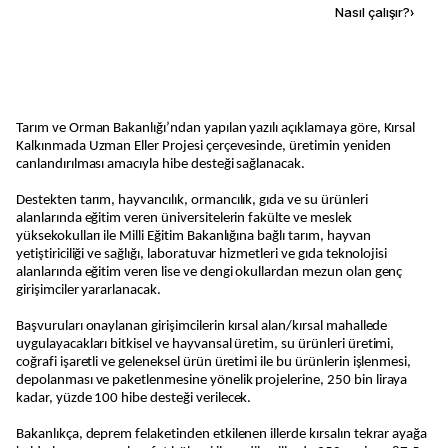
Kaynak ekle
Nasıl çalışır?
›
Tarım ve Orman Bakanlığı’ndan yapılan yazılı açıklamaya göre, Kırsal
Kalkınmada Uzman Eller Projesi çerçevesinde, üretimin yeniden
canlandırılması amacıyla hibe desteği sağlanacak.
Destekten tarım, hayvancılık, ormancılık, gıda ve su ürünleri
alanlarında eğitim veren üniversitelerin fakülte ve meslek
yüksekokulları ile Milli Eğitim Bakanlığına bağlı tarım, hayvan
yetiştiriciliği ve sağlığı, laboratuvar hizmetleri ve gıda teknolojisi
alanlarında eğitim veren lise ve dengi okullardan mezun olan genç
girişimciler yararlanacak.
Başvuruları onaylanan girişimcilerin kırsal alan/kırsal mahallede
uygulayacakları bitkisel ve hayvansal üretim, su ürünleri üretimi,
coğrafi işaretli ve geleneksel ürün üretimi ile bu ürünlerin işlenmesi,
depolanması ve paketlenmesine yönelik projelerine, 250 bin liraya
kadar, yüzde 100 hibe desteği verilecek.
Bakanlıkça, deprem felaketinden etkilenen illerde kırsalın tekrar ayağa