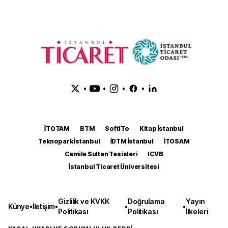
•
•
•
•
İTOTAM
BTM
SoftITo
Kitap İstanbul
Teknopark İstanbul
İDTM İstanbul
İTOSAM
Cemile Sultan Tesisleri
ICVB
İstanbul Ticaret Üniversitesi
Gizlilik ve KVKK
Doğrulama
Yayın
Künye
•
İletişim
•
•
•
Politikası
Politikası
İlkeleri