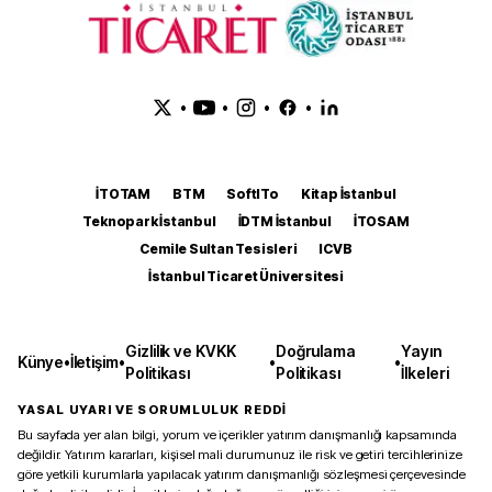
•
•
•
•
İTOTAM
BTM
SoftITo
Kitap İstanbul
Teknopark İstanbul
İDTM İstanbul
İTOSAM
Cemile Sultan Tesisleri
ICVB
İstanbul Ticaret Üniversitesi
Gizlilik ve KVKK
Doğrulama
Yayın
Künye
•
İletişim
•
•
•
Politikası
Politikası
İlkeleri
YASAL UYARI VE SORUMLULUK REDDİ
Bu sayfada yer alan bilgi, yorum ve içerikler yatırım danışmanlığı kapsamında
değildir. Yatırım kararları, kişisel mali durumunuz ile risk ve getiri tercihlerinize
göre yetkili kurumlarla yapılacak yatırım danışmanlığı sözleşmesi çerçevesinde