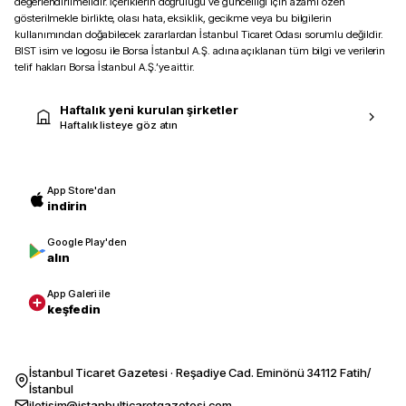
değerlendirilmelidir. İçeriklerin doğruluğu ve güncelliği için azami özen
gösterilmekle birlikte, olası hata, eksiklik, gecikme veya bu bilgilerin
kullanımından doğabilecek zararlardan İstanbul Ticaret Odası sorumlu değildir.
BIST isim ve logosu ile Borsa İstanbul A.Ş. adına açıklanan tüm bilgi ve verilerin
telif hakları Borsa İstanbul A.Ş.’ye aittir.
Haftalık yeni kurulan şirketler
Haftalık listeye göz atın
App Store'dan
indirin
Google Play'den
alın
App Galeri ile
keşfedin
İstanbul Ticaret Gazetesi · Reşadiye Cad. Eminönü 34112 Fatih/
İstanbul
iletisim@istanbulticaretgazetesi.com