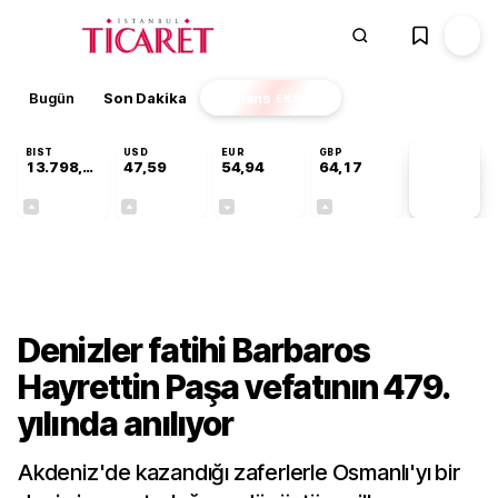
Bugün
Son Dakika
Finans
EKSTRA
BIST
USD
EUR
GBP
13.798,82
47,59
54,94
64,17
PİYASA
VERİLERİ
+0,70%
+0,06%
-0,12%
+0,12%
Kültür-Sanat
Denizler fatihi Barbaros
Hayrettin Paşa vefatının 479.
yılında anılıyor
Akdeniz'de kazandığı zaferlerle Osmanlı'yı bir