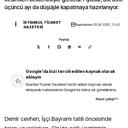
üçüncü ayı da düşüşle kapatmaya hazırlanıyor.
İSTANBUL TICARET
İ
Yayınlanma
30.04.2025, 13:42
GAZETESI
Paylaş
N
Google'da bizi tercih edilen kaynak olarak
ekleyin
İstanbul Ticaret Gazetesi
'i tercih edilen kaynak olarak
ekleyerek haberlerimizi Google'da daha sık görebilirsiniz.
Kaynak ekle
Nasıl çalışır?
›
Demir cevheri, İşçi Bayramı tatili öncesinde