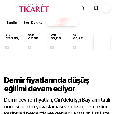
Bugün
Son Dakika
Finans
EKSTRA
BIST
USD
EUR
GBP
13.785,93
47,60
55,06
64,22
PİYASA
VERİLERİ
+0,60%
+0,06%
+0,09%
+0,19%
Sektörel
Demir fiyatlarında düşüş
eğilimi devam ediyor
Demir cevheri fiyatları, Çin'deki İşçi Bayramı tatili
öncesi talebin yavaşlaması ve olası çelik üretim
kesintileri beklentisiyle geriledi. Fiyatlar, üst üste