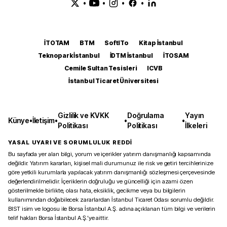
•
•
•
•
İTOTAM
BTM
SoftITo
Kitap İstanbul
Teknopark İstanbul
İDTM İstanbul
İTOSAM
Cemile Sultan Tesisleri
ICVB
İstanbul Ticaret Üniversitesi
Gizlilik ve KVKK
Doğrulama
Yayın
Künye
•
İletişim
•
•
•
Politikası
Politikası
İlkeleri
YASAL UYARI VE SORUMLULUK REDDİ
Bu sayfada yer alan bilgi, yorum ve içerikler yatırım danışmanlığı kapsamında
değildir. Yatırım kararları, kişisel mali durumunuz ile risk ve getiri tercihlerinize
göre yetkili kurumlarla yapılacak yatırım danışmanlığı sözleşmesi çerçevesinde
değerlendirilmelidir. İçeriklerin doğruluğu ve güncelliği için azami özen
gösterilmekle birlikte, olası hata, eksiklik, gecikme veya bu bilgilerin
kullanımından doğabilecek zararlardan İstanbul Ticaret Odası sorumlu değildir.
BIST isim ve logosu ile Borsa İstanbul A.Ş. adına açıklanan tüm bilgi ve verilerin
telif hakları Borsa İstanbul A.Ş.’ye aittir.