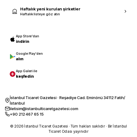
Haftalık yeni kurulan şirketler
Haftalık listeye göz atın
App Store'dan
indirin
Google Play'den
alın
App Galeri ile
keşfedin
İstanbul Ticaret Gazetesi · Reşadiye Cad. Eminönü 34112 Fatih/
İstanbul
iletisim@istanbulticaretgazetesi.com
+90 212 467 65 15
© 2026 İstanbul Ticaret Gazetesi · Tüm hakları saklıdır · Bir İstanbul
Ticaret Odası yayınıdır