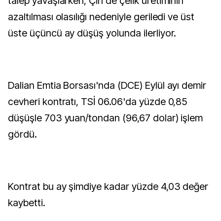
talep yavaşlarken, Çin'de çelik üretiminin
azaltılması olasılığı nedeniyle geriledi ve üst
üste üçüncü ay düşüş yolunda ilerliyor.
Dalian Emtia Borsası'nda (DCE) Eylül ayı demir
cevheri kontratı, TSİ 06.06'da yüzde 0,85
düşüşle 703 yuan/tondan (96,67 dolar) işlem
gördü.
Kontrat bu ay şimdiye kadar yüzde 4,03 değer
kaybetti.