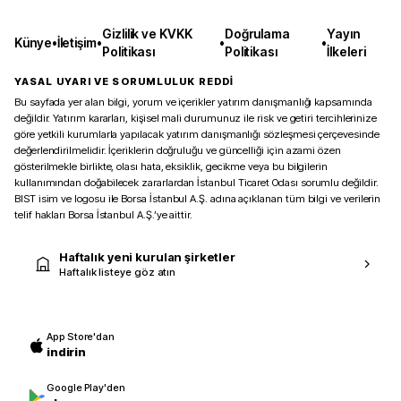
Gizlilik ve KVKK
Doğrulama
Yayın
Künye
•
İletişim
•
•
•
Politikası
Politikası
İlkeleri
YASAL UYARI VE SORUMLULUK REDDİ
Bu sayfada yer alan bilgi, yorum ve içerikler yatırım danışmanlığı kapsamında
değildir. Yatırım kararları, kişisel mali durumunuz ile risk ve getiri tercihlerinize
göre yetkili kurumlarla yapılacak yatırım danışmanlığı sözleşmesi çerçevesinde
değerlendirilmelidir. İçeriklerin doğruluğu ve güncelliği için azami özen
gösterilmekle birlikte, olası hata, eksiklik, gecikme veya bu bilgilerin
kullanımından doğabilecek zararlardan İstanbul Ticaret Odası sorumlu değildir.
BIST isim ve logosu ile Borsa İstanbul A.Ş. adına açıklanan tüm bilgi ve verilerin
telif hakları Borsa İstanbul A.Ş.’ye aittir.
Haftalık yeni kurulan şirketler
Haftalık listeye göz atın
App Store'dan
indirin
Google Play'den