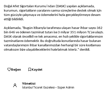
Doğal Afet Sigortaları Kurumu’ndan (DASK) yapılan açıklamada,
kurumun, sigortalıların yaralarını sarma süreçlerine destek olmak için
tüm gücüyle çalışmaya ve ödemelerini hızla gerçekleştirmeye devam
ettiği bildirildi.
Açıklamada, "Bugün itibarıyla tarafımıza ulaşan hasar ihbar sayısı 362
bin 646 ve ödenen tazminat tutarı ise 3 milyar 351 milyon TL'ye ulaştı.
DASK olarak öncelikli ve tek amacımız, en hızlı şekilde sigortalılarımızın
tazminatlarını ödemektir. Bu doğrultuda konutlarında hasar bulunan
vatandaşlarımızın ihbar kanallarımızdan herhangi bir süre kısıtlaması
olmaksızın bize ulaşabileceklerini hatırlatmak isteriz." denildi.
Beğen
Kaydet
Yönetici
İstanbul Ticaret Gazetesi – Süper Admin