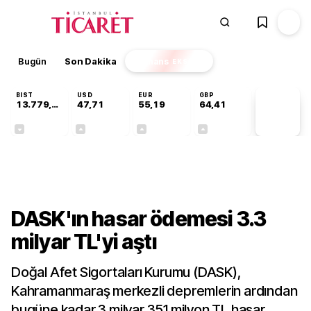
Bugün
Son Dakika
Finans
EKSTRA
BIST
USD
EUR
GBP
13.779,39
47,71
55,19
64,41
PİYASA
VERİLERİ
-0,14%
+0,18%
+0,32%
+0,38%
Sektörel
DASK'ın hasar ödemesi 3.3
milyar TL'yi aştı
Doğal Afet Sigortaları Kurumu (DASK),
Kahramanmaraş merkezli depremlerin ardından
bugüne kadar 3 milyar 351 milyon TL hasar