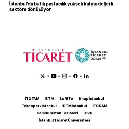
İstanbul’da butik pastacılık yüksek katma değerli
sektöre dönüşüyor
•
•
•
•
İTOTAM
BTM
SoftITo
Kitap İstanbul
Teknopark İstanbul
İDTM İstanbul
İTOSAM
Cemile Sultan Tesisleri
ICVB
İstanbul Ticaret Üniversitesi