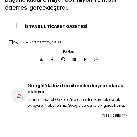
ödemesi gerçekleştirdi.
İ
İSTANBUL TICARET GAZETESI
Yayınlanma
13.03.2023, 18:03
Paylaş
N
Google'da bizi tercih edilen kaynak olarak
ekleyin
İstanbul Ticaret Gazetesi
'i tercih edilen kaynak olarak
ekleyerek haberlerimizi Google'da daha sık görebilirsiniz.
Kaynak ekle
Nasıl çalışır?
›