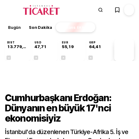
Bugün
Son Dakika
Finans
EKSTRA
BIST
USD
EUR
GBP
13.779,39
47,71
55,19
64,41
PİYASA
VERİLERİ
-0,14%
+0,18%
+0,32%
+0,38%
Ekonomi
Cumhurbaşkanı Erdoğan:
Dünyanın en büyük 17'nci
ekonomisiyiz
İstanbul'da düzenlenen Türkiye-Afrika 5. İş ve