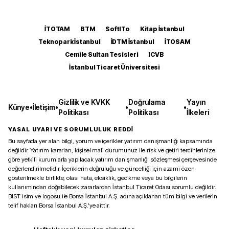
İTOTAM
BTM
SoftITo
Kitap İstanbul
Teknopark İstanbul
İDTM İstanbul
İTOSAM
Cemile Sultan Tesisleri
ICVB
İstanbul Ticaret Üniversitesi
Gizlilik ve KVKK
Doğrulama
Yayın
Künye
•
İletişim
•
•
•
Politikası
Politikası
İlkeleri
YASAL UYARI VE SORUMLULUK REDDİ
Bu sayfada yer alan bilgi, yorum ve içerikler yatırım danışmanlığı kapsamında
değildir. Yatırım kararları, kişisel mali durumunuz ile risk ve getiri tercihlerinize
göre yetkili kurumlarla yapılacak yatırım danışmanlığı sözleşmesi çerçevesinde
değerlendirilmelidir. İçeriklerin doğruluğu ve güncelliği için azami özen
gösterilmekle birlikte, olası hata, eksiklik, gecikme veya bu bilgilerin
kullanımından doğabilecek zararlardan İstanbul Ticaret Odası sorumlu değildir.
BIST isim ve logosu ile Borsa İstanbul A.Ş. adına açıklanan tüm bilgi ve verilerin
telif hakları Borsa İstanbul A.Ş.’ye aittir.