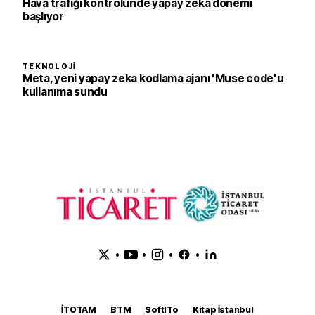
Hava trafiği kontrolünde yapay zeka dönemi
başlıyor
TEKNOLOJI
Meta, yeni yapay zeka kodlama ajanı 'Muse code'u
kullanıma sundu
•
•
•
•
İTOTAM
BTM
SoftITo
Kitap İstanbul