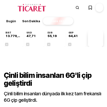
Bugün
Son Dakika
Finans
EKSTRA
BIST
USD
EUR
GBP
13.779,39
47,71
55,19
64,41
PİYASA
VERİLERİ
-0,14%
+0,18%
+0,32%
+0,38%
Teknoloji
Çinli bilim insanları 6G'li çip
geliştirdi
Çinli bilim insanları dünyada ilk kez tam frekanslı
6G çip geliştirdi.