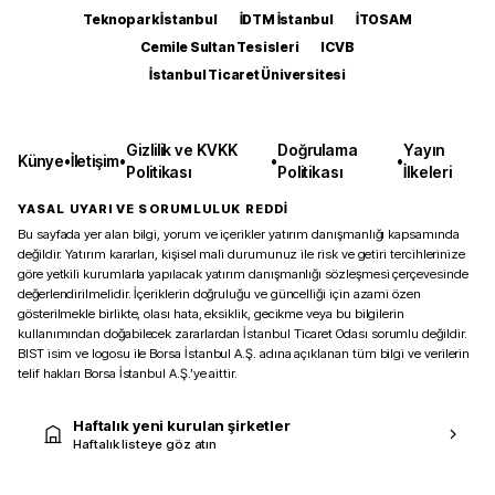
Teknopark İstanbul
İDTM İstanbul
İTOSAM
Cemile Sultan Tesisleri
ICVB
İstanbul Ticaret Üniversitesi
Gizlilik ve KVKK
Doğrulama
Yayın
Künye
•
İletişim
•
•
•
Politikası
Politikası
İlkeleri
YASAL UYARI VE SORUMLULUK REDDİ
Bu sayfada yer alan bilgi, yorum ve içerikler yatırım danışmanlığı kapsamında
değildir. Yatırım kararları, kişisel mali durumunuz ile risk ve getiri tercihlerinize
göre yetkili kurumlarla yapılacak yatırım danışmanlığı sözleşmesi çerçevesinde
değerlendirilmelidir. İçeriklerin doğruluğu ve güncelliği için azami özen
gösterilmekle birlikte, olası hata, eksiklik, gecikme veya bu bilgilerin
kullanımından doğabilecek zararlardan İstanbul Ticaret Odası sorumlu değildir.
BIST isim ve logosu ile Borsa İstanbul A.Ş. adına açıklanan tüm bilgi ve verilerin
telif hakları Borsa İstanbul A.Ş.’ye aittir.
Haftalık yeni kurulan şirketler
Haftalık listeye göz atın