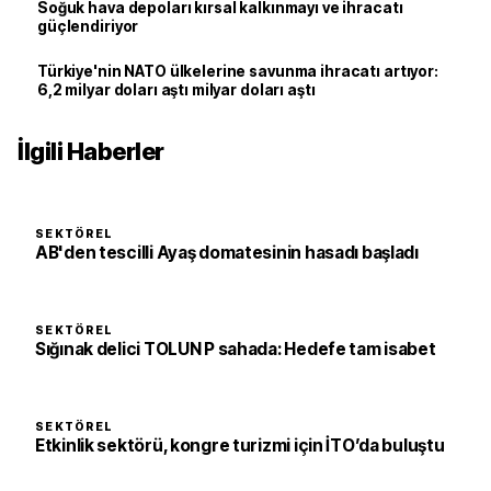
Soğuk hava depoları kırsal kalkınmayı ve ihracatı
güçlendiriyor
Türkiye'nin NATO ülkelerine savunma ihracatı artıyor:
6,2 milyar doları aştı milyar doları aştı
İlgili Haberler
SEKTÖREL
AB'den tescilli Ayaş domatesinin hasadı başladı
SEKTÖREL
Sığınak delici TOLUN P sahada: Hedefe tam isabet
SEKTÖREL
Etkinlik sektörü, kongre turizmi için İTO’da buluştu