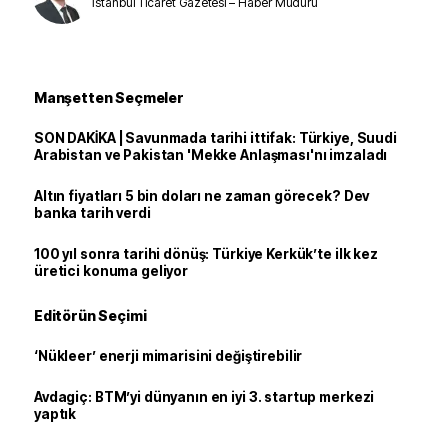
İstanbul Ticaret Gazetesi – Haber Müdürü
Manşetten Seçmeler
SON DAKİKA | Savunmada tarihi ittifak: Türkiye, Suudi
Arabistan ve Pakistan 'Mekke Anlaşması'nı imzaladı
Altın fiyatları 5 bin doları ne zaman görecek? Dev
banka tarih verdi
100 yıl sonra tarihi dönüş: Türkiye Kerkük’te ilk kez
üretici konuma geliyor
Editörün Seçimi
‘Nükleer’ enerji mimarisini değiştirebilir
Avdagiç: BTM’yi dünyanın en iyi 3. startup merkezi
yaptık