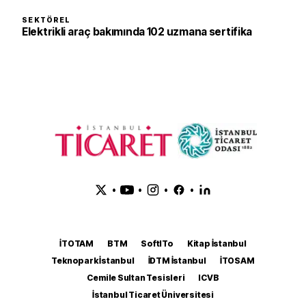
SEKTÖREL
Elektrikli araç bakımında 102 uzmana sertifika
•
•
•
•
İTOTAM
BTM
SoftITo
Kitap İstanbul
Teknopark İstanbul
İDTM İstanbul
İTOSAM
Cemile Sultan Tesisleri
ICVB
İstanbul Ticaret Üniversitesi