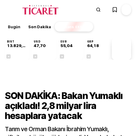
Bugün
Son Dakika
Finans
EKSTRA
BIST
USD
EUR
GBP
13.829,08
47,70
55,04
64,18
PİYASA
VERİLERİ
+0,22%
+0,17%
+0,05%
+0,01%
Sektörel
SON DAKİKA: Bakan Yumaklı
açıkladı! 2,8 milyar lira
hesaplara yatacak
Tarım ve Orman Bakanı İbrahim Yumaklı,