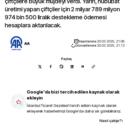
çiftçilere büyük müjdeyi verdi. Yarın, hububat
üretimi yapan çiftçiler için 2 milyar 789 milyon
974 bin 500 liralık destekleme ödemesi
hesaplara aktarılacak.
Yayınlanma
20.03.2025, 21:06
AA
Güncellenme
20.03.2025, 21:13
Paylaş
N
Google'da bizi tercih edilen kaynak olarak
ekleyin
İstanbul Ticaret Gazetesi
'i tercih edilen kaynak olarak
ekleyerek haberlerimizi Google'da daha sık görebilirsiniz.
Kaynak ekle
Nasıl çalışır?
›