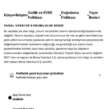
Gizlilik ve KVKK
Doğrulama
Yayın
Künye
•
İletişim
•
•
•
Politikası
Politikası
İlkeleri
YASAL UYARI VE SORUMLULUK REDDİ
Bu sayfada yer alan bilgi, yorum ve içerikler yatırım danışmanlığı kapsamında
değildir. Yatırım kararları, kişisel mali durumunuz ile risk ve getiri tercihlerinize
göre yetkili kurumlarla yapılacak yatırım danışmanlığı sözleşmesi çerçevesinde
değerlendirilmelidir. İçeriklerin doğruluğu ve güncelliği için azami özen
gösterilmekle birlikte, olası hata, eksiklik, gecikme veya bu bilgilerin
kullanımından doğabilecek zararlardan İstanbul Ticaret Odası sorumlu değildir.
BIST isim ve logosu ile Borsa İstanbul A.Ş. adına açıklanan tüm bilgi ve verilerin
telif hakları Borsa İstanbul A.Ş.’ye aittir.
Haftalık yeni kurulan şirketler
Haftalık listeye göz atın
App Store'dan
indirin
Google Play'den