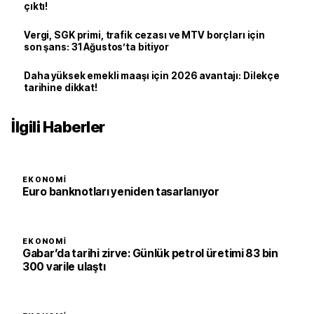
çıktı!
Vergi, SGK primi, trafik cezası ve MTV borçları için
son şans: 31 Ağustos’ta bitiyor
Daha yüksek emekli maaşı için 2026 avantajı: Dilekçe
tarihine dikkat!
İlgili Haberler
EKONOMI
Euro banknotları yeniden tasarlanıyor
EKONOMI
Gabar’da tarihi zirve: Günlük petrol üretimi 83 bin
300 varile ulaştı