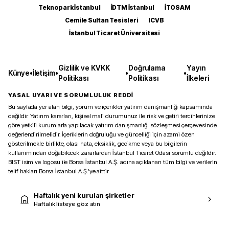
Teknopark İstanbul
İDTM İstanbul
İTOSAM
Cemile Sultan Tesisleri
ICVB
İstanbul Ticaret Üniversitesi
Gizlilik ve KVKK
Doğrulama
Yayın
Künye
•
İletişim
•
•
•
Politikası
Politikası
İlkeleri
YASAL UYARI VE SORUMLULUK REDDİ
Bu sayfada yer alan bilgi, yorum ve içerikler yatırım danışmanlığı kapsamında
değildir. Yatırım kararları, kişisel mali durumunuz ile risk ve getiri tercihlerinize
göre yetkili kurumlarla yapılacak yatırım danışmanlığı sözleşmesi çerçevesinde
değerlendirilmelidir. İçeriklerin doğruluğu ve güncelliği için azami özen
gösterilmekle birlikte, olası hata, eksiklik, gecikme veya bu bilgilerin
kullanımından doğabilecek zararlardan İstanbul Ticaret Odası sorumlu değildir.
BIST isim ve logosu ile Borsa İstanbul A.Ş. adına açıklanan tüm bilgi ve verilerin
telif hakları Borsa İstanbul A.Ş.’ye aittir.
Haftalık yeni kurulan şirketler
Haftalık listeye göz atın