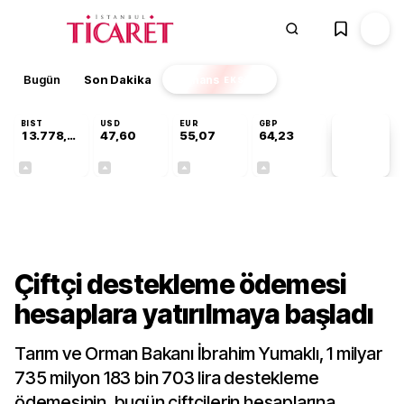
Bugün
Son Dakika
Finans
EKSTRA
BIST
USD
EUR
GBP
13.778,97
47,60
55,07
64,23
PİYASA
VERİLERİ
+0,55%
+0,06%
+0,11%
+0,21%
Ekonomi
Çiftçi destekleme ödemesi
hesaplara yatırılmaya başladı
Tarım ve Orman Bakanı İbrahim Yumaklı, 1 milyar
735 milyon 183 bin 703 lira destekleme
ödemesinin, bugün çiftçilerin hesaplarına