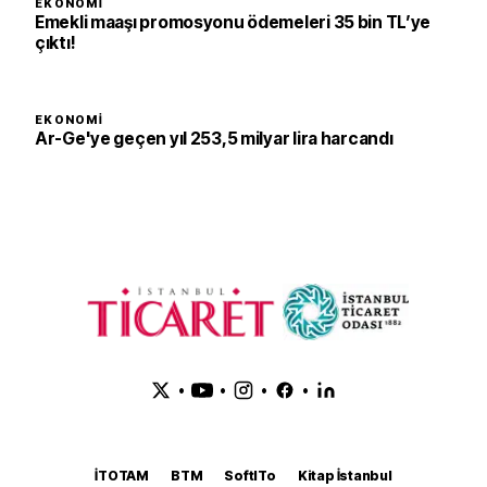
EKONOMI
Emekli maaşı promosyonu ödemeleri 35 bin TL’ye
çıktı!
EKONOMI
Ar-Ge'ye geçen yıl 253,5 milyar lira harcandı
•
•
•
•
İTOTAM
BTM
SoftITo
Kitap İstanbul