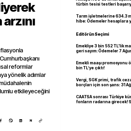
diyerek
türbin tesisi testleri başarı
tamamlandı
 arzını
Tarım işletmelerine 634.3 m
hibe: Ödemeler hesaplara ya
Editörün Seçimi
Emekliye 3 bin 552 TL'lik ma
nflasyonla
geri sayım: Ödemeler 7 Ağu
 Cumhurbaşkanı
Emekli maaşı promosyonu ö
sal reformlar
bin TL’ye çıktı!
ya yönelik adımlar
Vergi, SGK primi, trafik ce
u müdahalenin
borçları için son şans: 31 A
bitiyor
lumlu etkileyeceğini
CAATSA sonrası Türkiye kü
fonların radarına girecek
finansa yeni eşik
N