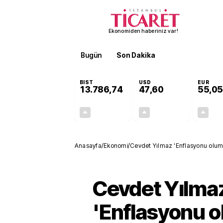
Ekonomiden haberiniz var!
Bugün
Son Dakika
Finans
EKST
BIST
USD
EUR
13.786,74
47,60
55,05
+0,61%
+0,06%
83,61
0,03
Anasayfa
/
Ekonomi
/
Cevdet Yılmaz 'Enflasyonu oluml
artıracağız
Cevdet Yılma
'Enflasyonu 