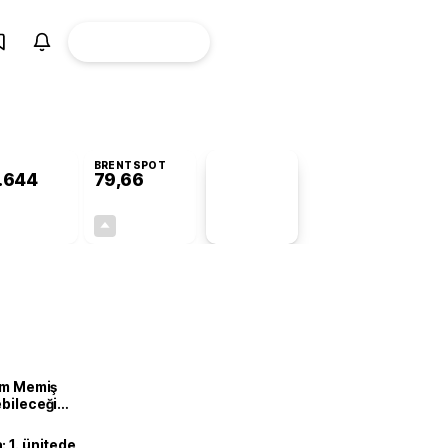
ÜYE
CANLI BORSA
Girişi
BRENTSPOT
.644
79,66
PİYASA
VERİLERİ
+0,84%
+0,95%
+0,00
0,75
lam Memiş
ebileceği
var
 1. ünitede