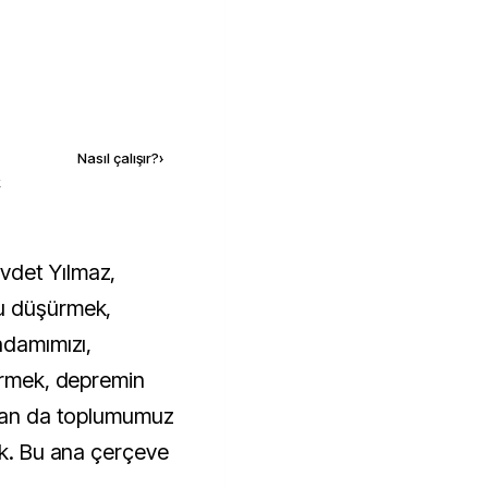
Kaynak ekle
Nasıl çalışır?
›
k
u düşürmek,
hdamımızı,
dürmek, depremin
ftan da toplumumuz
ek. Bu ana çerçeve