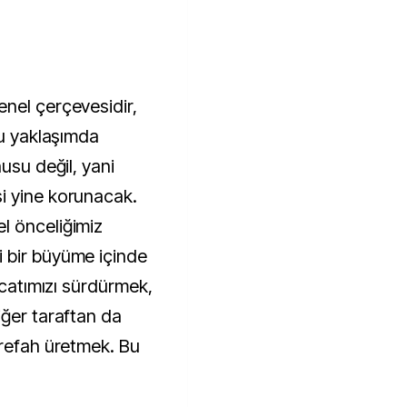
nel çerçevesidir,
Bu yaklaşımda
usu değil, yani
i yine korunacak.
l önceliğimiz
 bir büyüme içinde
acatımızı sürdürmek,
iğer taraftan da
 refah üretmek. Bu