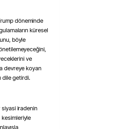
 Trump döneminde
ygulamaların küresel
ğunu, böyle
önetilemeyeceğini,
yeceklerini ve
da devreye koyan
 dile getirdi.
siyasi iradenin
kesimleriyle
anlayışla