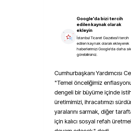
Google'da bizi tercih
edilen kaynak olarak
ekleyin
İstanbul Ticaret Gazetesi
'i tercih
edilen kaynak olarak ekleyerek
haberlerimizi Google'da daha sı
görebilirsiniz.
Cumhurbaşkanı Yardımcısı Cevdet Yılmaz,
"Temel önceliğimiz enflasyon
dengeli bir büyüme içinde isti
üretimimizi, ihracatımızı sür
yaralarını sarmak, diğer tara
için kalıcı sosyal refah üretm