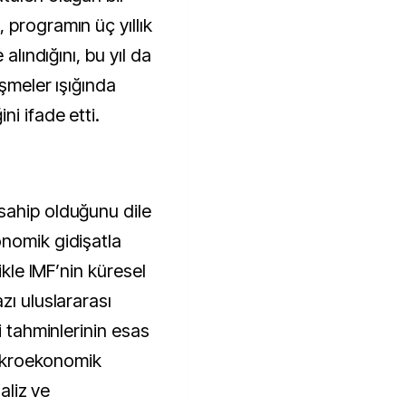
 programın üç yıllık
 alındığını, bu yıl da
işmeler ışığında
i ifade etti.
sahip olduğunu dile
nomik gidişatla
ikle IMF’nin küresel
zı uluslararası
i tahminlerinin esas
 makroekonomik
aliz ve