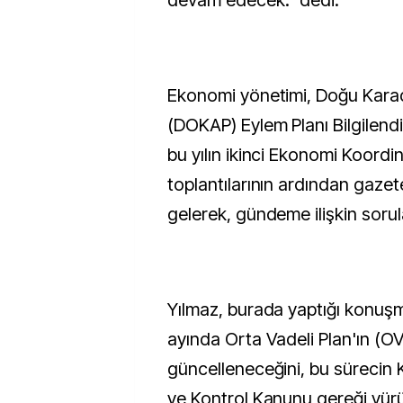
devam edecek." dedi.
Ekonomi yönetimi, Doğu Karad
(DOKAP) Eylem Planı Bilgilendir
bu yılın ikinci Ekonomi Koord
toplantılarının ardından gazete
gelerek, gündeme ilişkin sorula
Yılmaz, burada yaptığı konuşma
ayında Orta Vadeli Plan'ın (O
güncelleneceğini, bu sürecin 
ve Kontrol Kanunu gereği yürü