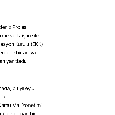
eniz Projesi
me ve İstişare ile
inasyon Kurulu (EKK)
cilerle bir araya
rı yanıtladı.
da, bu yıl eylül
VP)
Kamu Mali Yönetimi
tülen olağan bir