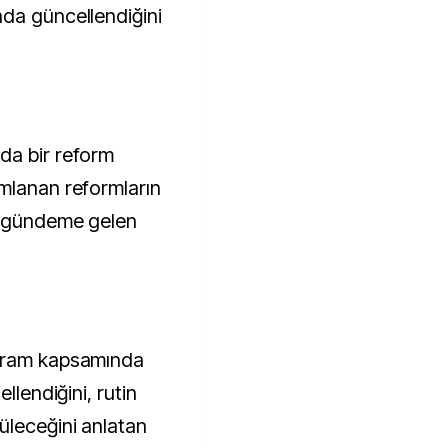
da güncellendiğini
da bir reform
mlanan reformların
ni gündeme gelen
ogram kapsamında
llendiğini, rutin
üleceğini anlatan