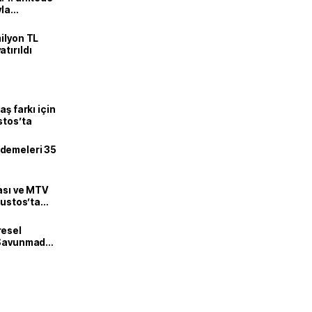
yla
ilyon TL
tırıldı
aş farkı için
stos’ta
demeleri 35
zası ve MTV
ğustos’ta
resel
! Savunmadan