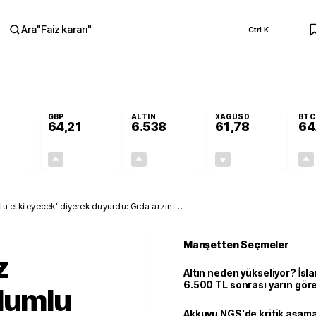
Ara
"
Faiz kararı
"
Ctrl K
RA
GBP
ALTIN
XAGUSD
BTC
64,21
6.538
61,78
64
+0,07%
+0,18%
+0,65%
-0,42%
0,04
0,12
41,96
-0,26
u etkileyecek' diyerek duyurdu: Gıda arzını
Manşetten Seçmeler
z
Altın neden yükseliyor? İs
6.500 TL sonrası yarın gör
olumlu
seviyeyi açıkladı: 2 ihtimal 
Akkuyu NGS'de kritik aşama: