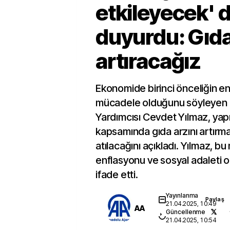
etkileyecek' 
duyurdu: Gıda
artıracağız
Ekonomide birinci önceliğin e
mücadele olduğunu söyleyen
Yardımcısı Cevdet Yılmaz, yapı
kapsamında gıda arzını artırma
atılacağını açıkladı. Yılmaz, b
enflasyonu ve sosyal adaleti o
ifade etti.
Yayınlanma
Paylaş
21.04.2025, 10:49
AA
Güncellenme
21.04.2025, 10:54