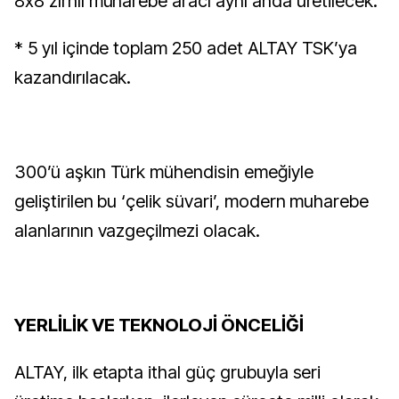
8x8 zırhlı muharebe aracı aynı anda üretilecek.
* 5 yıl içinde toplam 250 adet ALTAY TSK’ya
kazandırılacak.
300’ü aşkın Türk mühendisin emeğiyle
geliştirilen bu ‘çelik süvari’, modern muharebe
alanlarının vazgeçilmezi olacak.
YERLİLİK VE TEKNOLOJİ ÖNCELİĞİ
ALTAY, ilk etapta ithal güç grubuyla seri