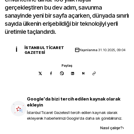
gerçekleştiren bu dev adım, savunma
sanayinde yeni bir sayfa açarken, dünyada sınırlı
sayıda ülkenin erişebildiği bir teknolojiyi yerli
üretimle taçlandırdı.
İSTANBUL TICARET
İ
Yayınlanma
31.10.2025, 09:04
GAZETESI
Paylaş
N
Google'da bizi tercih edilen kaynak olarak
ekleyin
İstanbul Ticaret Gazetesi
'i tercih edilen kaynak olarak
ekleyerek haberlerimizi Google'da daha sık görebilirsiniz.
Kaynak ekle
Nasıl çalışır?
›