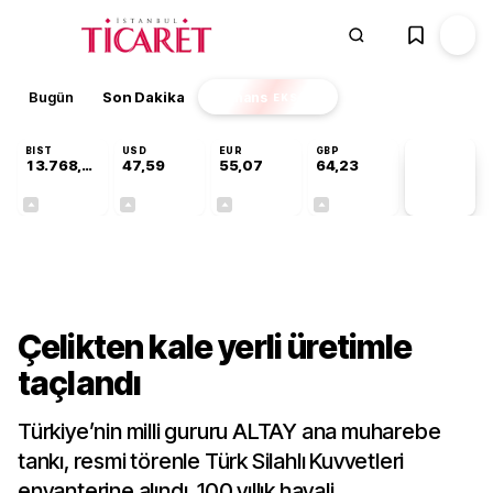
Bugün
Son Dakika
Finans
EKSTRA
BIST
USD
EUR
GBP
13.768,80
47,59
55,07
64,23
PİYASA
VERİLERİ
+0,48%
+0,06%
+0,11%
+0,21%
Sektörel
Çelikten kale yerli üretimle
taçlandı
Türkiye’nin milli gururu ALTAY ana muharebe
tankı, resmi törenle Türk Silahlı Kuvvetleri
envanterine alındı. 100 yıllık hayali