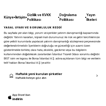
Gizlilik ve KVKK
Doğrulama
Yayın
Künye
•
İletişim
•
•
•
Politikası
Politikası
İlkeleri
YASAL UYARI VE SORUMLULUK REDDİ
Bu sayfada yer alan bilgi, yorum ve içerikler yatırım danışmanlığı kapsamında
değildir. Yatırım kararları, kişisel mali durumunuz ile risk ve getiri tercihlerinize
göre yetkili kurumlarla yapılacak yatırım danışmanlığı sözleşmesi çerçevesinde
değerlendirilmelidir. İçeriklerin doğruluğu ve güncelliği için azami özen
gösterilmekle birlikte, olası hata, eksiklik, gecikme veya bu bilgilerin
kullanımından doğabilecek zararlardan İstanbul Ticaret Odası sorumlu değildir.
BIST isim ve logosu ile Borsa İstanbul A.Ş. adına açıklanan tüm bilgi ve verilerin
telif hakları Borsa İstanbul A.Ş.’ye aittir.
Haftalık yeni kurulan şirketler
Haftalık listeye göz atın
App Store'dan
indirin