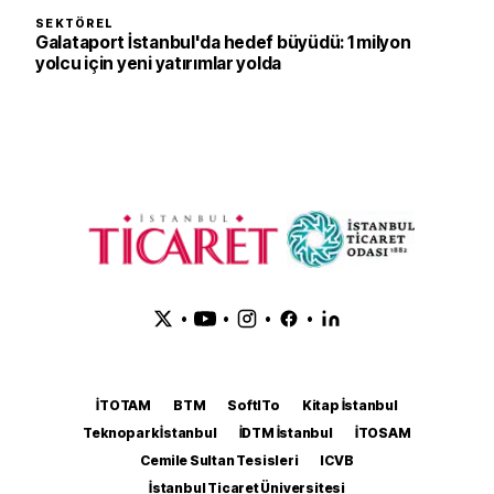
SEKTÖREL
Galataport İstanbul'da hedef büyüdü: 1 milyon
yolcu için yeni yatırımlar yolda
•
•
•
•
İTOTAM
BTM
SoftITo
Kitap İstanbul
Teknopark İstanbul
İDTM İstanbul
İTOSAM
Cemile Sultan Tesisleri
ICVB
İstanbul Ticaret Üniversitesi