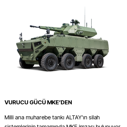
VURUCU GÜCÜ MKE’DEN
Milli ana muharebe tankı ALTAY’ın silah
sistemlerinin tamamında MKE imzası bulunuyor.