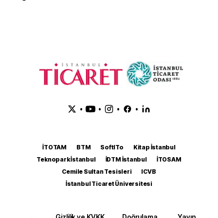
•
•
•
•
İTOTAM
BTM
SoftITo
Kitap İstanbul
Teknopark İstanbul
İDTM İstanbul
İTOSAM
Cemile Sultan Tesisleri
ICVB
İstanbul Ticaret Üniversitesi
Gizlilik ve KVKK
Doğrulama
Yayın