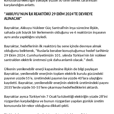
konutlarda elektriğin yaklaşık yüzde 50'sinin devlet tarafından
karşılandığını anlattı.
"AKKUYU'NUN İLK REAKTÖRÜ 29 EKİM 2024'TE DEVREYE
ALINACAK"
Bayraktar, Akkuyu Nükleer Güç Santrali'nin inşa sürecine ilişkin,
sahada çok büyük bir ilerlemenin olduğunu ve 4 reaktörün inşasının
aynı anda yapıldığını söyledi.
Bayraktar, hedeflerinin ilk reaktörü bu sene içinde devreye almak
olduğunu belirterek, "Ruslarla beraber konuştuğumuz hedef tarihimiz
29 Ekim 2024. Cumhuriyetimizin 101. yılında Türkiye'nin bir nükleer
santralden elektrik üretmesi çok daha anlamlı olacak." dedi.
Ülkenin yenilenebilir enerji kapasitesine ilişkin de bilgi paylaşan
Bayraktar, yenilenebilir enerjinin toplam elektrik kurulu gücündeki
payının yüzde 55'e, üretimdeki payının ise yüzde 40'lara ulaştığını
kaydetti. Bayraktar, yenilenebilir enerjinin elektrik üretimindeki payını
2035'lerde yüzde 50-55'lere çıkarmayı hedeflediklerini aktardı.
Bayraktar ayrıca Türkiye'nin 7 Ocak'ta tükettiği elektriğin yüzde 28'ini
rüzgardan karşıladığına ve bunun rüzgardan yapılan günlük üretim
konusunda bir rekor olduğuna dikkati çekti.