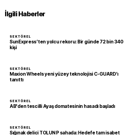
İlgili Haberler
SEKTÖREL
SunExpress’ten yolcu rekoru: Bir günde 72 bin 340
kişi
SEKTÖREL
Maxion Wheels yeni yüzey teknolojisi C-GUARD’ı
tanıttı
SEKTÖREL
AB'den tescilli Ayaş domatesinin hasadı başladı
SEKTÖREL
Sığınak delici TOLUN P sahada: Hedefe tam isabet