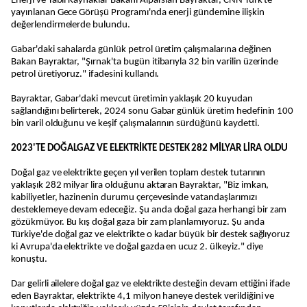
Enerji ve Tabii Kaynaklar Bakanı Alparslan Bayraktar, CNN Türk'te
yayınlanan Gece Görüşü Programı'nda enerji gündemine ilişkin
değerlendirmelerde bulundu.
Gabar'daki sahalarda günlük petrol üretim çalışmalarına değinen
Bakan Bayraktar, "Şırnak'ta bugün itibarıyla 32 bin varilin üzerinde
petrol üretiyoruz." ifadesini kullandı.
Bayraktar, Gabar'daki mevcut üretimin yaklaşık 20 kuyudan
sağlandığını belirterek, 2024 sonu Gabar günlük üretim hedefinin 100
bin varil olduğunu ve keşif çalışmalarının sürdüğünü kaydetti.
2023'TE DOĞALGAZ VE ELEKTRİKTE DESTEK 282 MİLYAR LİRA OLDU
Doğal gaz ve elektrikte geçen yıl verilen toplam destek tutarının
yaklaşık 282 milyar lira olduğunu aktaran Bayraktar, "Biz imkan,
kabiliyetler, hazinenin durumu çerçevesinde vatandaşlarımızı
desteklemeye devam edeceğiz. Şu anda doğal gaza herhangi bir zam
gözükmüyor. Bu kış doğal gaza bir zam planlamıyoruz. Şu anda
Türkiye'de doğal gaz ve elektrikte o kadar büyük bir destek sağlıyoruz
ki Avrupa'da elektrikte ve doğal gazda en ucuz 2. ülkeyiz." diye
konuştu.
Dar gelirli ailelere doğal gaz ve elektrikte desteğin devam ettiğini ifade
eden Bayraktar, elektrikte 4,1 milyon haneye destek verildiğini ve