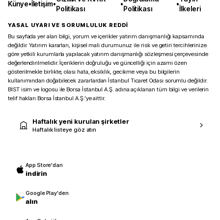
Künye
•
İletişim
•
•
•
Politikası
Politikası
İlkeleri
YASAL UYARI VE SORUMLULUK REDDİ
Bu sayfada yer alan bilgi, yorum ve içerikler yatırım danışmanlığı kapsamında
değildir. Yatırım kararları, kişisel mali durumunuz ile risk ve getiri tercihlerinize
göre yetkili kurumlarla yapılacak yatırım danışmanlığı sözleşmesi çerçevesinde
değerlendirilmelidir. İçeriklerin doğruluğu ve güncelliği için azami özen
gösterilmekle birlikte, olası hata, eksiklik, gecikme veya bu bilgilerin
kullanımından doğabilecek zararlardan İstanbul Ticaret Odası sorumlu değildir.
BIST isim ve logosu ile Borsa İstanbul A.Ş. adına açıklanan tüm bilgi ve verilerin
telif hakları Borsa İstanbul A.Ş.’ye aittir.
Haftalık yeni kurulan şirketler
Haftalık listeye göz atın
App Store'dan
indirin
Google Play'den
alın