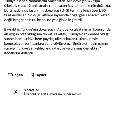
Türkiye'nin son zamanlarda Macaristan, Moldova gibi Avrupa
ülkeleriyle yaptığı anlaşmaları anımsatan Bayraktar, ülkenin doğal gaz
boru hatları, sıvılaştırılmış doğal gaz (LNG) terminalleri, yüzer LNG
tesisleriyle sahip olduğu altyapı sayesinde doğal gazı sadece tüketen
değil ihraç eden bir ülke haline geldiğini dile getirdi.
Bayraktar, Türkiye'nin doğal gazın Avrupa'ya ulaştırılması konusunda
en uygun rota olduğuna dikkati çekerek, "Türkiye denklemde olduğu
sürece hem Türkiye hem paydaş ülkeler kazanır. Birçok proje
konuşuluyor biz insanlara şunu söylüyoruz. 'Endişe etmeyin gazınız
şuraya (Türkiye'ye) geldiği anda Avrupa'ya ulaşmış demektir'."
ifadelerini kullandı.
Beğen
Kaydet
Yönetici
İstanbul Ticaret Gazetesi – Süper Admin