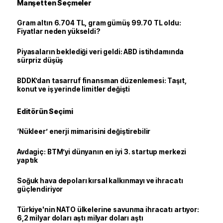
Manşetten Seçmeler
Gram altın 6.704 TL, gram gümüş 99.70 TL oldu:
Fiyatlar neden yükseldi?
Piyasaların beklediği veri geldi: ABD istihdamında
sürpriz düşüş
BDDK’dan tasarruf finansman düzenlemesi: Taşıt,
konut ve iş yerinde limitler değişti
Editörün Seçimi
‘Nükleer’ enerji mimarisini değiştirebilir
Avdagiç: BTM’yi dünyanın en iyi 3. startup merkezi
yaptık
Soğuk hava depoları kırsal kalkınmayı ve ihracatı
güçlendiriyor
Türkiye'nin NATO ülkelerine savunma ihracatı artıyor:
6,2 milyar doları aştı milyar doları aştı