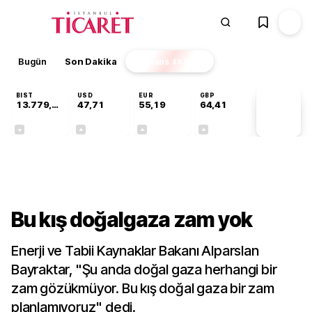
Bugün
Son Dakika
Finans
EKSTRA
BIST
USD
EUR
GBP
13.779,39
47,71
55,19
64,41
PİYASA
VERİLERİ
-0,14%
+0,18%
+0,32%
+0,38%
Sektörel
Bu kış doğalgaza zam yok
Enerji ve Tabii Kaynaklar Bakanı Alparslan
Bayraktar, "Şu anda doğal gaza herhangi bir
zam gözükmüyor. Bu kış doğal gaza bir zam
planlamıyoruz" dedi.