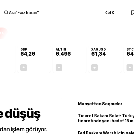
Ara
"
Faiz kararı
"
Ctrl K
RA
GBP
ALTIN
XAGUSD
BTC
64,26
6.496
61,34
64
+0,07%
+0,25%
+0,00%
-1,13%
0,04
0,16
0,12
-0,70
Manşetten Seçmeler
e düşüş
Ticaret Bakanı Bolat: Türk
ticaretinde yeni hedef 15 mi
ardan işlem görüyor.
Fed Başkanı Warsh için gel