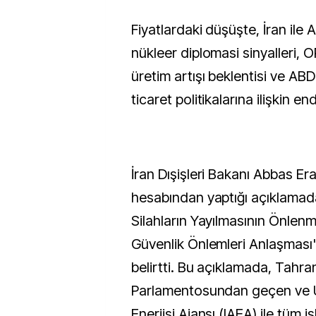
Fiyatlardaki düşüşte, İran ile
nükleer diplomasi sinyalleri,
üretim artışı beklentisi ve AB
ticaret politikalarına ilişkin end
İran Dışişleri Bakanı Abbas Er
hesabından yaptığı açıklamada
Silahların Yayılmasının Önlen
Güvenlik Önlemleri Anlaşması'n
belirtti. Bu açıklamada, Tahran
Parlamentosundan geçen ve U
Enerjisi Ajansı (IAEA) ile tüm iş