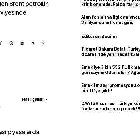
len Brent petrolün
kritik önemde: Faiz artışı içi
var
seviyesinde
Altın fonlarına ilgi canlandı:
3 milyar dolarlık net giriş
Editörün Seçimi
N
Ticaret Bakanı Bolat: Türk
ticaretinde yeni hedef 15 mi
Emekliye 3 bin 552 TL'lik ma
geri sayım: Ödemeler 7 Ağu
Emekli maaşı promosyonu ö
Kaynak ekle
bin TL’ye çıktı!
Nasıl çalışır?
›
CAATSA sonrası Türkiye kü
k
fonların radarına girecek
finansa yeni eşik