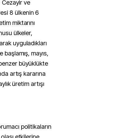
, Cezayir ve
si 8 ülkenin 6
tim miktarını
nusu ülkeler,
rak uyguladıkları
e başlamış, mayıs,
benzer büyüklükte
nda artış kararına
aylık üretim artışı
rumacı politikaların
olası etkilerine