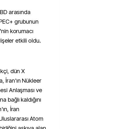
 ABD arasında
 OPEC+ grubunun
D'nin korumacı
işeler etkili oldu.
akçi, dün X
, İran'ın Nükleer
mesi Anlaşması ve
a bağlı kaldığını
'ın, İran
luslararası Atom
birliğini askıya alan