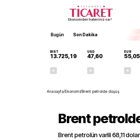
Ekonomiden haberiniz var!
Bugün
Son Dakika
Finans
EKST
BIST
USD
EUR
13.725,19
47,60
55,05
+0,16%
+0,06%
22,06
0,03
Anasayfa
/
Ekonomi
/
Brent petrolde düşüş
Brent petrold
Brent petrolün varili 68,11 dol