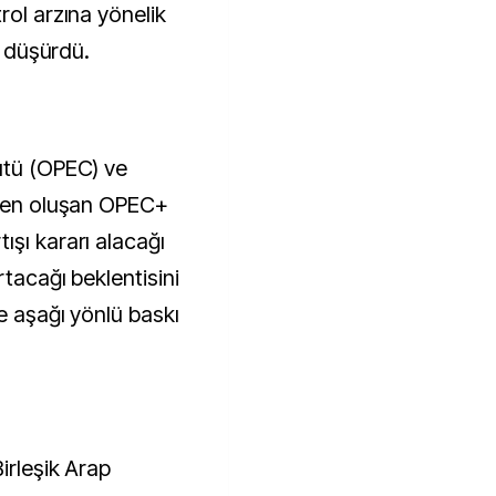
rol arzına yönelik
ı düşürdü.
ütü (OPEC) ve
rden oluşan OPEC+
ışı kararı alacağı
rtacağı beklentisini
e aşağı yönlü baskı
irleşik Arap