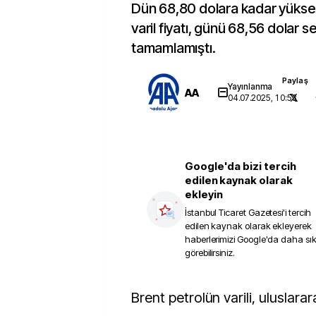
Dün 68,80 dolara kadar yükse
varil fiyatı, günü 68,56 dolar 
tamamlamıştı.
Paylaş
Yayınlanma
AA
04.07.2025, 10:53
Google'da bizi tercih
edilen kaynak olarak
ekleyin
İstanbul Ticaret Gazetesi
'i tercih
edilen kaynak olarak ekleyerek
haberlerimizi Google'da daha sı
görebilirsiniz.
Brent petrolün varili, uluslararası piyasalarda