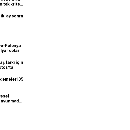
n tek kriter
 İki ay sonra
iye-Polonya
lyar dolar
aş farkı için
stos’ta
demeleri 35
resel
! Savunmadan