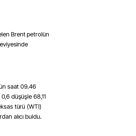
len Brent petrolün
seviyesinde
ugün saat 09.46
 0,6 düşüşle 68,11
eksas türü (WTI)
rdan alıcı buldu.