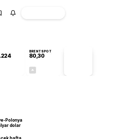
ÜYE
CANLI BORSA
Girişi
BRENTSPOT
.224
80,30
PİYASA
VERİLERİ
+0,12%
+1,76%
+0,00
1,39
iye-Polonya
lyar dolar
ecek hafta