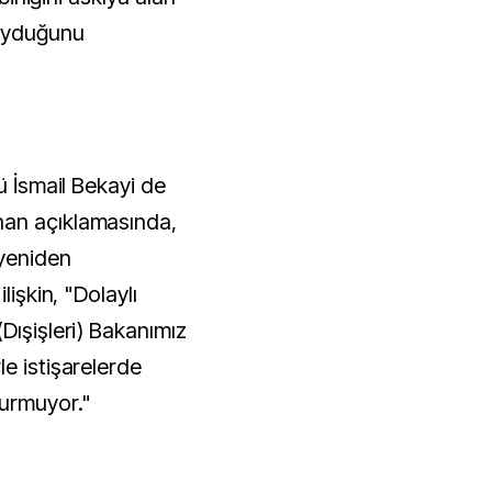
koyduğunu
ü İsmail Bekayi de
nan açıklamasında,
 yeniden
lişkin, "Dolaylı
Dışişleri) Bakanımız
e istişarelerde
durmuyor."