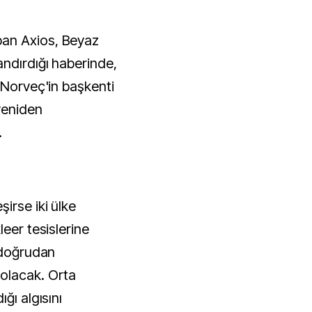
an Axios, Beyaz
ndırdığı haberinde,
 Norveç'in başkenti
yeniden
.
irse iki ülke
leer tesislerine
k doğrudan
olacak. Orta
ğı algısını