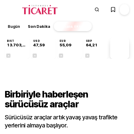
Bugün
Son Dakika
Finans
EKSTRA
BIST
USD
EUR
GBP
13.703,13
47,59
55,09
64,21
PİYASA
VERİLERİ
+0,11%
+0,05%
+0,15%
+0,17%
Teknoloji
Birbiriyle haberleşen
sürücüsüz araçlar
Sürücüsüz araçlar artık yavaş yavaş trafikte
yerlerini almaya başlıyor.