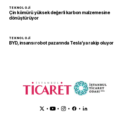
TEKNOLOJI
Çin kömürü yüksek değerli karbon malzemesine
dönüştürüyor
TEKNOLOJI
BYD, insansı robot pazarında Tesla’ya rakip oluyor
•
•
•
•