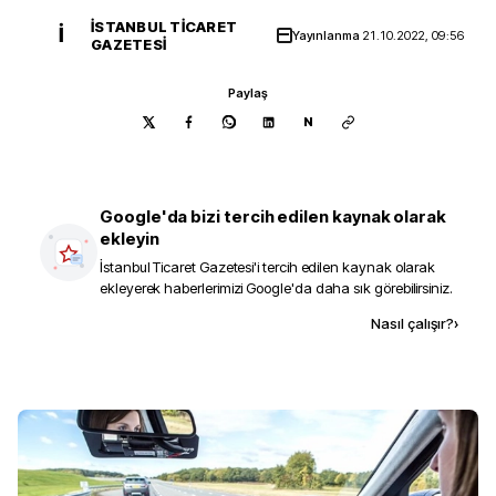
İSTANBUL TICARET
İ
Yayınlanma
21.10.2022, 09:56
GAZETESI
Paylaş
N
Google'da bizi tercih edilen kaynak olarak
ekleyin
İstanbul Ticaret Gazetesi
'i tercih edilen kaynak olarak
ekleyerek haberlerimizi Google'da daha sık görebilirsiniz.
Kaynak ekle
Nasıl çalışır?
›