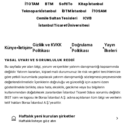
İTOTAM
BTM
SoftITo
Kitap İstanbul
Teknopark İstanbul
İDTM İstanbul
İTOSAM
Cemile Sultan Tesisleri
ICVB
İstanbul Ticaret Üniversitesi
Gizlilik ve KVKK
Doğrulama
Yayın
Künye
•
İletişim
•
•
•
Politikası
Politikası
İlkeleri
YASAL UYARI VE SORUMLULUK REDDİ
Bu sayfada yer alan bilgi, yorum ve içerikler yatırım danışmanlığı kapsamında
değildir. Yatırım kararları, kişisel mali durumunuz ile risk ve getiri tercihlerinize
göre yetkili kurumlarla yapılacak yatırım danışmanlığı sözleşmesi çerçevesinde
değerlendirilmelidir. İçeriklerin doğruluğu ve güncelliği için azami özen
gösterilmekle birlikte, olası hata, eksiklik, gecikme veya bu bilgilerin
kullanımından doğabilecek zararlardan İstanbul Ticaret Odası sorumlu değildir.
BIST isim ve logosu ile Borsa İstanbul A.Ş. adına açıklanan tüm bilgi ve verilerin
telif hakları Borsa İstanbul A.Ş.’ye aittir.
Haftalık yeni kurulan şirketler
Haftalık listeye göz atın