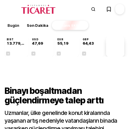
Bugün
Son Dakika
Finans
EKSTRA
BIST
USD
EUR
GBP
13.779,39
47,69
55,19
64,43
PİYASA
VERİLERİ
-0,14%
+0,15%
+0,32%
+0,40%
Sektörel
Binayı boşaltmadan
güçlendirmeye talep arttı
Uzmanlar, ülke genelinde konut kiralarında
yaşanan artış nedeniyle vatandaşların binada
yaşarken güçlendirme yapılması talebini