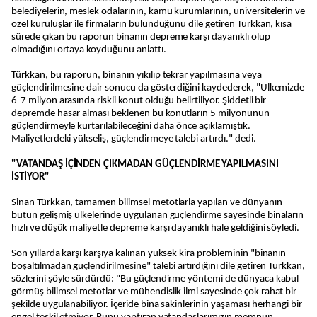
belediyelerin, meslek odalarının, kamu kurumlarının, üniversitelerin ve
özel kuruluşlar ile firmaların bulunduğunu dile getiren Türkkan, kısa
sürede çıkan bu raporun binanın depreme karşı dayanıklı olup
olmadığını ortaya koyduğunu anlattı.
Türkkan, bu raporun, binanın yıkılıp tekrar yapılmasına veya
güçlendirilmesine dair sonucu da gösterdiğini kaydederek, "Ülkemizde
6-7 milyon arasında riskli konut olduğu belirtiliyor. Şiddetli bir
depremde hasar alması beklenen bu konutların 5 milyonunun
güçlendirmeyle kurtarılabileceğini daha önce açıklamıştık.
Maliyetlerdeki yükseliş, güçlendirmeye talebi artırdı." dedi.
"VATANDAŞ İÇİNDEN ÇIKMADAN GÜÇLENDİRME YAPILMASINI
İSTİYOR"
Sinan Türkkan, tamamen bilimsel metotlarla yapılan ve dünyanın
bütün gelişmiş ülkelerinde uygulanan güçlendirme sayesinde binaların
hızlı ve düşük maliyetle depreme karşı dayanıklı hale geldiğini söyledi.
Son yıllarda karşı karşıya kalınan yüksek kira probleminin "binanın
boşaltılmadan güçlendirilmesine" talebi artırdığını dile getiren Türkkan,
sözlerini şöyle sürdürdü: "Bu güçlendirme yöntemi de dünyaca kabul
görmüş bilimsel metotlar ve mühendislik ilmi sayesinde çok rahat bir
şekilde uygulanabiliyor. İçeride bina sakinlerinin yaşaması herhangi bir