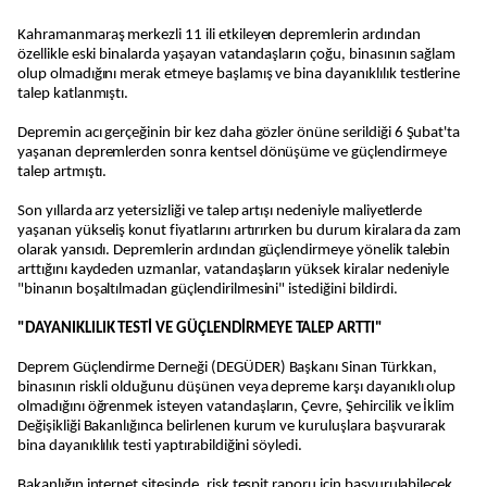
Kahramanmaraş merkezli 11 ili etkileyen depremlerin ardından
özellikle eski binalarda yaşayan vatandaşların çoğu, binasının sağlam
olup olmadığını merak etmeye başlamış ve bina dayanıklılık testlerine
talep katlanmıştı.
Depremin acı gerçeğinin bir kez daha gözler önüne serildiği 6 Şubat'ta
yaşanan depremlerden sonra kentsel dönüşüme ve güçlendirmeye
talep artmıştı.
Son yıllarda arz yetersizliği ve talep artışı nedeniyle maliyetlerde
yaşanan yükseliş konut fiyatlarını artırırken bu durum kiralara da zam
olarak yansıdı. Depremlerin ardından güçlendirmeye yönelik talebin
arttığını kaydeden uzmanlar, vatandaşların yüksek kiralar nedeniyle
"binanın boşaltılmadan güçlendirilmesini" istediğini bildirdi.
"DAYANIKLILIK TESTİ VE GÜÇLENDİRMEYE TALEP ARTTI"
Deprem Güçlendirme Derneği (DEGÜDER) Başkanı Sinan Türkkan,
binasının riskli olduğunu düşünen veya depreme karşı dayanıklı olup
olmadığını öğrenmek isteyen vatandaşların, Çevre, Şehircilik ve İklim
Değişikliği Bakanlığınca belirlenen kurum ve kuruluşlara başvurarak
bina dayanıklılık testi yaptırabildiğini söyledi.
Bakanlığın internet sitesinde, risk tespit raporu için başvurulabilecek