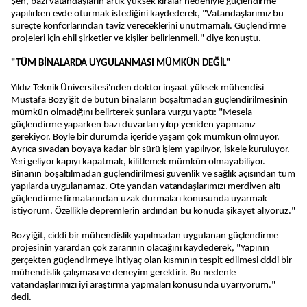
Şen, bazı vatandaşların artık yüksek kiralar nedeniyle güçlendirme
yapılırken evde oturmak istediğini kaydederek, "Vatandaşlarımız bu
süreçte konforlarından taviz vereceklerini unutmamalı. Güçlendirme
projeleri için ehil şirketler ve kişiler belirlenmeli." diye konuştu.
"TÜM BİNALARDA UYGULANMASI MÜMKÜN DEĞİL"
Yıldız Teknik Üniversitesi'nden doktor inşaat yüksek mühendisi
Mustafa Bozyiğit de bütün binaların boşaltmadan güçlendirilmesinin
mümkün olmadığını belirterek şunlara vurgu yaptı: "Mesela
güçlendirme yaparken bazı duvarları yıkıp yeniden yapmanız
gerekiyor. Böyle bir durumda içeride yaşam çok mümkün olmuyor.
Ayrıca sıvadan boyaya kadar bir sürü işlem yapılıyor, iskele kuruluyor.
Yeri geliyor kapıyı kapatmak, kilitlemek mümkün olmayabiliyor.
Binanın boşaltılmadan güçlendirilmesi güvenlik ve sağlık açısından tüm
yapılarda uygulanamaz. Öte yandan vatandaşlarımızı merdiven altı
güçlendirme firmalarından uzak durmaları konusunda uyarmak
istiyorum. Özellikle depremlerin ardından bu konuda şikayet alıyoruz."
Bozyiğit, ciddi bir mühendislik yapılmadan uygulanan güçlendirme
projesinin yarardan çok zararının olacağını kaydederek, "Yapının
gerçekten güçlendirmeye ihtiyaç olan kısmının tespit edilmesi ciddi bir
mühendislik çalışması ve deneyim gerektirir. Bu nedenle
vatandaşlarımızı iyi araştırma yapmaları konusunda uyarıyorum."
dedi.