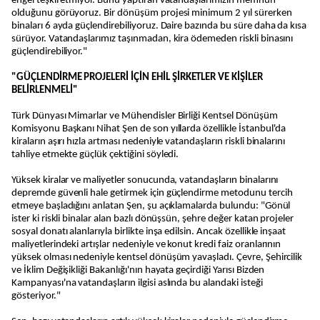
engel teşkil etmiyor. Bunu yaptıran vatandaşlarımızın memnun
olduğunu görüyoruz. Bir dönüşüm projesi minimum 2 yıl sürerken
binaları 6 ayda güçlendirebiliyoruz. Daire bazında bu süre daha da kısa
sürüyor. Vatandaşlarımız taşınmadan, kira ödemeden riskli binasını
güçlendirebiliyor."
"GÜÇLENDİRME PROJELERİ İÇİN EHİL ŞİRKETLER VE KİŞİLER
BELİRLENMELİ"
Türk Dünyası Mimarlar ve Mühendisler Birliği Kentsel Dönüşüm
Komisyonu Başkanı Nihat Şen de son yıllarda özellikle İstanbul'da
kiraların aşırı hızla artması nedeniyle vatandaşların riskli binalarını
tahliye etmekte güçlük çektiğini söyledi.
Yüksek kiralar ve maliyetler sonucunda, vatandaşların binalarını
depremde güvenli hale getirmek için güçlendirme metodunu tercih
etmeye başladığını anlatan Şen, şu açıklamalarda bulundu: "Gönül
ister ki riskli binalar alan bazlı dönüşsün, şehre değer katan projeler
sosyal donatı alanlarıyla birlikte inşa edilsin. Ancak özellikle inşaat
maliyetlerindeki artışlar nedeniyle ve konut kredi faiz oranlarının
yüksek olması nedeniyle kentsel dönüşüm yavaşladı. Çevre, Şehircilik
ve İklim Değişikliği Bakanlığı'nın hayata geçirdiği Yarısı Bizden
Kampanyası'na vatandaşların ilgisi aslında bu alandaki isteği
gösteriyor."