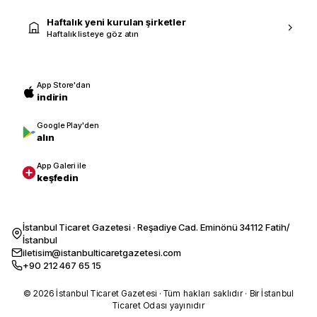
Haftalık yeni kurulan şirketler
Haftalık listeye göz atın
App Store'dan
indirin
Google Play'den
alın
App Galeri ile
keşfedin
İstanbul Ticaret Gazetesi · Reşadiye Cad. Eminönü 34112 Fatih/
İstanbul
iletisim@istanbulticaretgazetesi.com
+90 212 467 65 15
© 2026 İstanbul Ticaret Gazetesi · Tüm hakları saklıdır · Bir İstanbul
Ticaret Odası yayınıdır