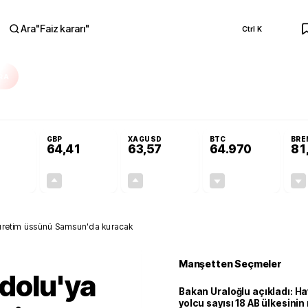
Ara
"
Faiz kararı
"
Ctrl K
RA
Resmi Gazete'de!
Öğrenci affı ve ek sınav hakkı Resmi Gazete'de!
GBP
XAGUSD
BTC
BRE
64,41
63,57
64.970
81
+0,32%
+0,38%
+3,37%
-0,06%
0,18
0,24
2,07
+0,00
k üretim üssünü Samsun'da kuracak
Manşetten Seçmeler
dolu'ya
Bakan Uraloğlu açıkladı: Ha
yolcu sayısı 18 AB ülkesini