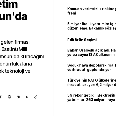
retim
geçti
Kamuda verimsizlik riskine
un'da
freni
5 milyar liralık yatırımlar içi
düzenleme: Bakanlık sözle
imzalayabilecek
Editörün Seçimi
gelen firması
 üssünü Milli
Bakan Uraloğlu açıkladı: Ha
yolcu sayısı 18 AB ülkesini
amsun'da kuracağını
geçti
dönümlük alana
Soğuk hava depoları kırsal 
ve ihracatı güçlendiriyor
k teknoloji ve
Türkiye'nin NATO ülkeleri
ihracatı artıyor: 6,2 milyar d
milyar doları aştı
5G rekor getirdi: Elektroni
N
yatırımları 263 milyar liraya