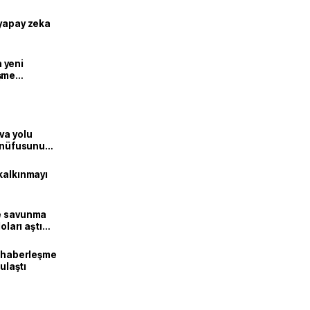
 yapay zeka
n yeni
şme
va yolu
n nüfusunu
kalkınmayı
ne savunma
oları aştı
k haberleşme
 ulaştı