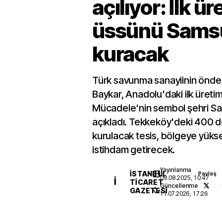
açılıyor: İlk ü
üssünü Sams
kuracak
Türk savunma sanayiinin önde 
Baykar, Anadolu'daki ilk üretim
Mücadele'nin sembol şehri S
açıkladı. Tekkeköy'deki 400 
kurulacak tesis, bölgeye yükse
istihdam getirecek.
Yayınlanma
İSTANBUL
Paylaş
09.08.2025, 10:47
İ
TICARET
Güncellenme
GAZETESI
11.07.2026, 17:26