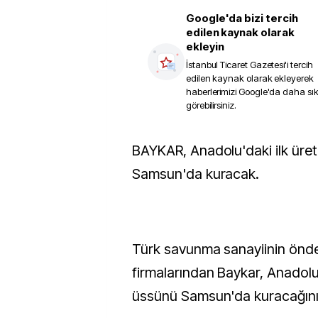
Google'da bizi tercih
edilen kaynak olarak
ekleyin
İstanbul Ticaret Gazetesi
'i tercih
edilen kaynak olarak ekleyerek
haberlerimizi Google'da daha sı
görebilirsiniz.
BAYKAR, Anadolu'daki ilk üretim üssünü
Samsun'da kuracak.
Türk savunma sanayiinin önd
firmalarından Baykar, Anadolu'
üssünü Samsun'da kuracağını 