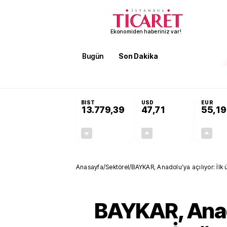
Ekonomiden haberiniz var!
Bugün
Son Dakika
Finans
EKST
SON DAKİKA
Öğrenci affı ve ek sınav hakkı 
BIST
USD
EUR
13.779,39
47,71
55,19
-0,14%
+0,18%
-19,42
0,09
Anasayfa
/
Sektörel
/
BAYKAR, Anadolu'ya açılıyor: İl
BAYKAR, Ana