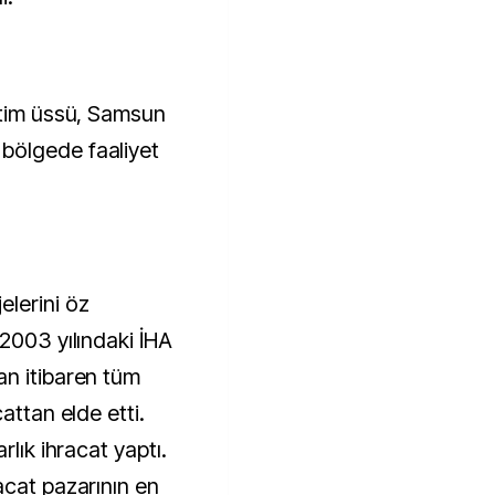
etim üssü, Samsun
bölgede faaliyet
lerini öz
2003 yılındaki İHA
an itibaren tüm
attan elde etti.
rlık ihracat yaptı.
acat pazarının en