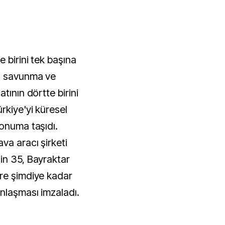
 birini tek başına
a savunma ve
tının dörtte birini
rkiye'yi küresel
konuma taşıdı.
va aracı şirketi
in 35, Bayraktar
re şimdiye kadar
nlaşması imzaladı.