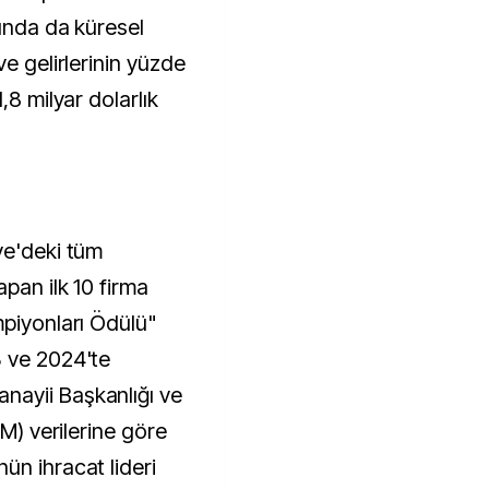
lında da küresel
ve gelirlerinin yüzde
,8 milyar dolarlık
ye'deki tüm
apan ilk 10 firma
mpiyonları Ödülü"
3 ve 2024'te
ayii Başkanlığı ve
İM) verilerine göre
ün ihracat lideri