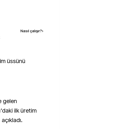
Kaynak ekle
Nasıl çalışır?
›
k
e gelen
daki ilk üretim
açıkladı.