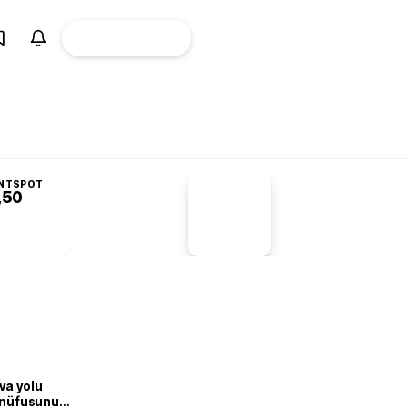
ÜYE
CANLI BORSA
Girişi
NTSPOT
,50
PİYASA
VERİLERİ
-1,55%
-1,28
va yolu
n nüfusunu