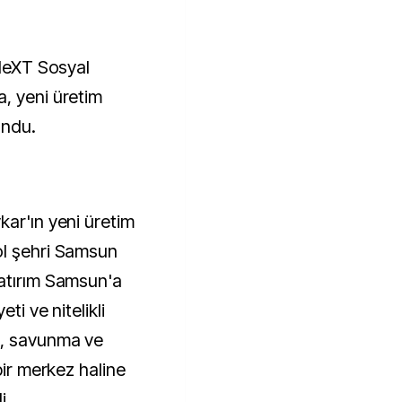
 NeXT Sosyal
, yeni üretim
undu.
kar'ın yeni üretim
ol şehri Samsun
yatırım Samsun'a
ti ve nitelikli
z, savunma ve
bir merkez haline
i.