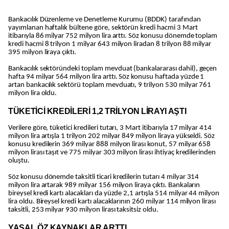
Bankacılık Düzenleme ve Denetleme Kurumu (BDDK) tarafından
yayımlanan haftalık bültene göre, sektörün kredi hacmi 3 Mart
itibarıyla 86 milyar 752 milyon lira arttı. Söz konusu dönemde toplam
kredi hacmi 8 trilyon 1 milyar 643 milyon liradan 8 trilyon 88 milyar
395 milyon liraya çıktı.
Bankacılık sektöründeki toplam mevduat (bankalararası dahil), geçen
hafta 94 milyar 564 milyon lira arttı. Söz konusu haftada yüzde 1
artan bankacılık sektörü toplam mevduatı, 9 trilyon 530 milyar 761
milyon lira oldu.
TÜKETİCİ KREDİLERİ 1,2 TRİLYON LİRAYI AŞTI
Verilere göre, tüketici kredileri tutarı, 3 Mart itibarıyla 17 milyar 414
milyon lira artışla 1 trilyon 202 milyar 849 milyon liraya yükseldi. Söz
konusu kredilerin 369 milyar 888 milyon lirası konut, 57 milyar 658
milyon lirası taşıt ve 775 milyar 303 milyon lirası ihtiyaç kredilerinden
oluştu.
Söz konusu dönemde taksitli ticari kredilerin tutarı 4 milyar 314
milyon lira artarak 989 milyar 156 milyon liraya çıktı. Bankaların
bireysel kredi kartı alacakları da yüzde 2,1 artışla 514 milyar 44 milyon
lira oldu. Bireysel kredi kartı alacaklarının 260 milyar 114 milyon lirası
taksitli, 253 milyar 930 milyon lirası taksitsiz oldu.
YASAL ÖZ KAYNAKLAR ARTTI