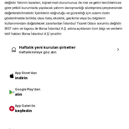
değildir. Yatırım kararları, kişisel mali durumunuz ile risk ve getiri tercihlerinize
göre yetkili kurumlarla yapılacak yatırım danışmanlığı sözleşmesi çerçevesinde
değerlendirilmelidir. İçeriklerin doğruluğu ve güncelliği için azami özen
gösterilmekle birlikte, olası hata, eksiklik, gecikme veya bu bilgilerin
kullanımından doğabilecek zararlardan İstanbul Ticaret Odası sorumlu değildir.
BIST isim ve logosu ile Borsa İstanbul A.Ş. adına açıklanan tüm bilgi ve verilerin
telif hakları Borsa İstanbul A.Ş.’ye aittir.
Haftalık yeni kurulan şirketler
Haftalık listeye göz atın
App Store'dan
indirin
Google Play'den
alın
App Galeri ile
keşfedin