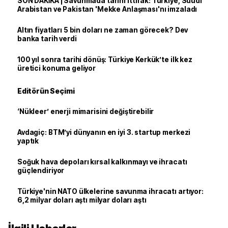
SON DAKİKA | Savunmada tarihi ittifak: Türkiye, Suudi
Arabistan ve Pakistan 'Mekke Anlaşması'nı imzaladı
Altın fiyatları 5 bin doları ne zaman görecek? Dev
banka tarih verdi
100 yıl sonra tarihi dönüş: Türkiye Kerkük’te ilk kez
üretici konuma geliyor
Editörün Seçimi
‘Nükleer’ enerji mimarisini değiştirebilir
Avdagiç: BTM’yi dünyanın en iyi 3. startup merkezi
yaptık
Soğuk hava depoları kırsal kalkınmayı ve ihracatı
güçlendiriyor
Türkiye'nin NATO ülkelerine savunma ihracatı artıyor:
6,2 milyar doları aştı milyar doları aştı