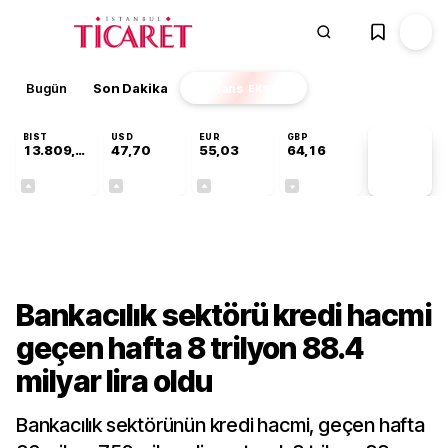
Bugün
Son Dakika
Finans
EKSTRA
BIST
USD
EUR
GBP
13.809,07
47,70
55,03
64,16
PİYASA
VERİLERİ
+0,07%
+0,17%
+0,04%
-0,03%
Sektörel
Bankacılık sektörü kredi hacmi
geçen hafta 8 trilyon 88.4
milyar lira oldu
Bankacılık sektörünün kredi hacmi, geçen hafta