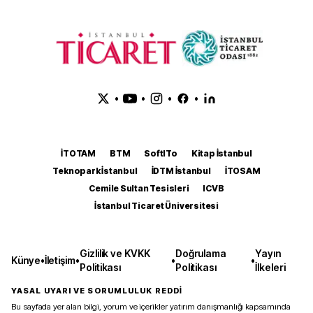
•
•
•
•
İTOTAM
BTM
SoftITo
Kitap İstanbul
Teknopark İstanbul
İDTM İstanbul
İTOSAM
Cemile Sultan Tesisleri
ICVB
İstanbul Ticaret Üniversitesi
Gizlilik ve KVKK
Doğrulama
Yayın
Künye
•
İletişim
•
•
•
Politikası
Politikası
İlkeleri
YASAL UYARI VE SORUMLULUK REDDİ
Bu sayfada yer alan bilgi, yorum ve içerikler yatırım danışmanlığı kapsamında