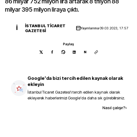
86 milyar 752 milyon lira artarak 8 trilyon 88
milyar 395 milyon liraya çıktı.
İSTANBUL TICARET
İ
Yayınlanma
09.03.2023, 17:57
GAZETESI
Paylaş
N
Google'da bizi tercih edilen kaynak olarak
ekleyin
İstanbul Ticaret Gazetesi
'i tercih edilen kaynak olarak
ekleyerek haberlerimizi Google'da daha sık görebilirsiniz.
Kaynak ekle
Nasıl çalışır?
›