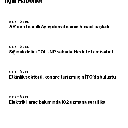
İlgili Haberler
SEKTÖREL
AB'den tescilli Ayaş domatesinin hasadı başladı
SEKTÖREL
Sığınak delici TOLUN P sahada: Hedefe tam isabet
SEKTÖREL
Etkinlik sektörü, kongre turizmi için İTO’da buluştu
SEKTÖREL
Elektrikli araç bakımında 102 uzmana sertifika