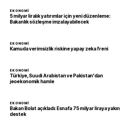
EKONOMI
5 milyar liralık yatırımlar için yeni düzenleme:
Bakanlık sözleşme imzalayabilecek
EKONOMI
Kamuda verimsizlik riskine yapay zeka freni
EKONOMI
Türkiye, Suudi Arabistan ve Pakistan'dan
jeoekonomik hamle
EKONOMI
Bakan Bolat açıkladı: Esnafa 75 milyar liraya yakın
destek