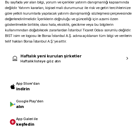
Bu sayfada yer alan bilgi, yorum ve içerikler yatırım danışmanlığı kapsamında
değildir. Yatırım kararları, kişisel mali durumunuz ile risk ve getiri tercihlerinize
göre yetkili kurumlarla yapılacak yatırım danışmanlığı sözleşmesi çerçevesinde
değerlendirilmelidir. İçeriklerin doğruluğu ve güncelliği için azami özen
gösterilmekle birlikte, olası hata, eksiklik, gecikme veya bu bilgilerin
kullanımından doğabilecek zararlardan İstanbul Ticaret Odası sorumlu değildir.
BIST isim ve logosu ile Borsa İstanbul A.Ş. adına açıklanan tüm bilgi ve verilerin
telif hakları Borsa İstanbul A.Ş.’ye aittir.
Haftalık yeni kurulan şirketler
Haftalık listeye göz atın
App Store'dan
indirin
Google Play'den
alın
App Galeri ile
keşfedin