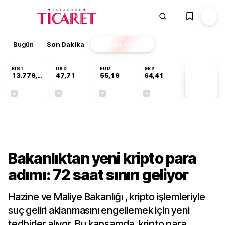
Bugün
Son Dakika
Finans
EKSTRA
BIST
USD
EUR
GBP
13.779,39
47,71
55,19
64,41
PİYASA
VERİLERİ
-0,14%
+0,18%
+0,32%
+0,38%
Ekonomi
Bakanlıktan yeni kripto para
adımı: 72 saat sınırı geliyor
Hazine ve Maliye Bakanlığı , kripto işlemleriyle
suç geliri aklanmasını engellemek için yeni
tedbirler alıyor. Bu kapsamda, kripto para