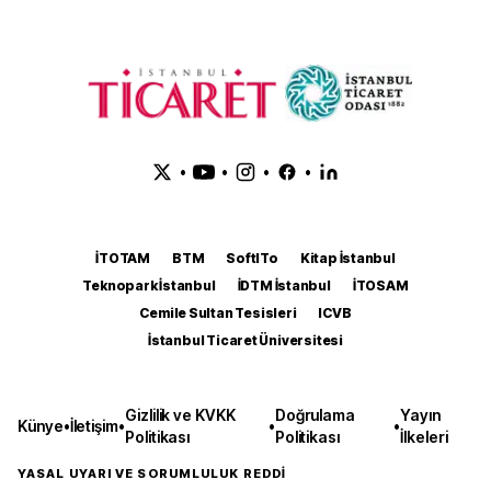
•
•
•
•
İTOTAM
BTM
SoftITo
Kitap İstanbul
Teknopark İstanbul
İDTM İstanbul
İTOSAM
Cemile Sultan Tesisleri
ICVB
İstanbul Ticaret Üniversitesi
Gizlilik ve KVKK
Doğrulama
Yayın
Künye
•
İletişim
•
•
•
Politikası
Politikası
İlkeleri
YASAL UYARI VE SORUMLULUK REDDİ