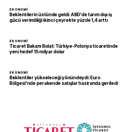
EKONOMI
Beklentilerin üstünde geldi: ABD’de tarım dışı iş
gücü verimliliği ikinci çeyrekte yüzde 1,4 arttı
EKONOMI
Ticaret Bakanı Bolat: Türkiye-Polonya ticaretinde
yeni hedef 15 milyar dolar
EKONOMI
Beklentiler yükseleceği yönündeydi: Euro
Bölgesi'nde perakende satışlar haziranda geriledi