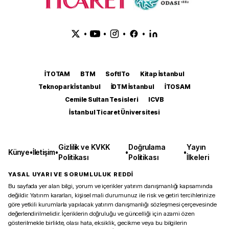
•
•
•
•
İTOTAM
BTM
SoftITo
Kitap İstanbul
Teknopark İstanbul
İDTM İstanbul
İTOSAM
Cemile Sultan Tesisleri
ICVB
İstanbul Ticaret Üniversitesi
Gizlilik ve KVKK
Doğrulama
Yayın
Künye
•
İletişim
•
•
•
Politikası
Politikası
İlkeleri
YASAL UYARI VE SORUMLULUK REDDİ
Bu sayfada yer alan bilgi, yorum ve içerikler yatırım danışmanlığı kapsamında
değildir. Yatırım kararları, kişisel mali durumunuz ile risk ve getiri tercihlerinize
göre yetkili kurumlarla yapılacak yatırım danışmanlığı sözleşmesi çerçevesinde
değerlendirilmelidir. İçeriklerin doğruluğu ve güncelliği için azami özen
gösterilmekle birlikte, olası hata, eksiklik, gecikme veya bu bilgilerin