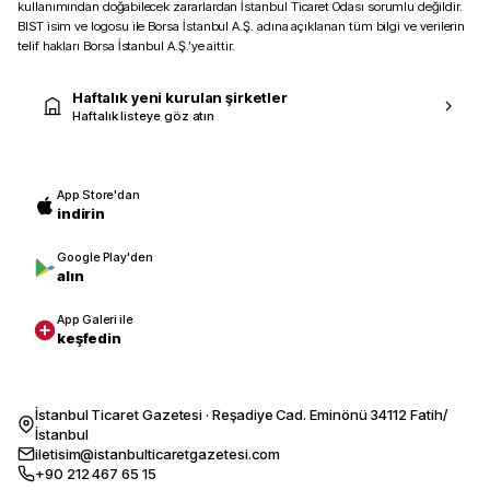
kullanımından doğabilecek zararlardan İstanbul Ticaret Odası sorumlu değildir.
BIST isim ve logosu ile Borsa İstanbul A.Ş. adına açıklanan tüm bilgi ve verilerin
telif hakları Borsa İstanbul A.Ş.’ye aittir.
Haftalık yeni kurulan şirketler
Haftalık listeye göz atın
App Store'dan
indirin
Google Play'den
alın
App Galeri ile
keşfedin
İstanbul Ticaret Gazetesi · Reşadiye Cad. Eminönü 34112 Fatih/
İstanbul
iletisim@istanbulticaretgazetesi.com
+90 212 467 65 15