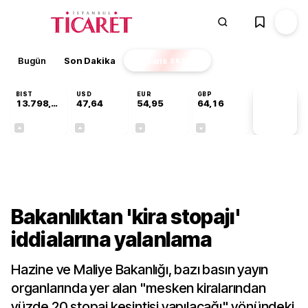
Bugün
Son Dakika
Finans
EKSTRA
BIST
USD
EUR
GBP
13.798,82
47,64
54,95
64,16
PİYASA
VERİLERİ
+0,70%
+0,04%
-0,12%
-0,03%
Ekonomi
Bakanlıktan 'kira stopajı'
iddialarına yalanlama
Hazine ve Maliye Bakanlığı, bazı basın yayın
organlarında yer alan "mesken kiralarından
yüzde 20 stopaj kesintisi yapılacağı" yönündeki