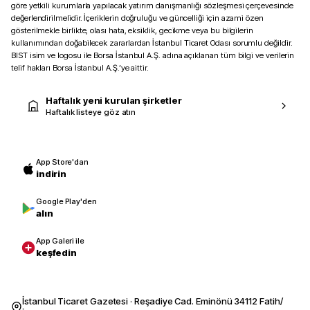
göre yetkili kurumlarla yapılacak yatırım danışmanlığı sözleşmesi çerçevesinde
değerlendirilmelidir. İçeriklerin doğruluğu ve güncelliği için azami özen
gösterilmekle birlikte, olası hata, eksiklik, gecikme veya bu bilgilerin
kullanımından doğabilecek zararlardan İstanbul Ticaret Odası sorumlu değildir.
BIST isim ve logosu ile Borsa İstanbul A.Ş. adına açıklanan tüm bilgi ve verilerin
telif hakları Borsa İstanbul A.Ş.’ye aittir.
Haftalık yeni kurulan şirketler
Haftalık listeye göz atın
App Store'dan
indirin
Google Play'den
alın
App Galeri ile
keşfedin
İstanbul Ticaret Gazetesi · Reşadiye Cad. Eminönü 34112 Fatih/