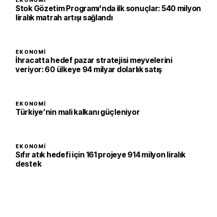
EKONOMI
Stok Gözetim Programı'nda ilk sonuçlar: 540 milyon
liralık matrah artışı sağlandı
EKONOMI
İhracatta hedef pazar stratejisi meyvelerini
veriyor: 60 ülkeye 94 milyar dolarlık satış
EKONOMI
Türkiye’nin mali kalkanı güçleniyor
EKONOMI
Sıfır atık hedefi için 161 projeye 914 milyon liralık
destek