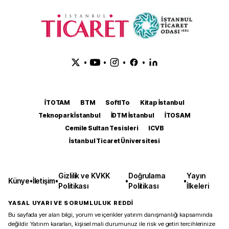
•
•
•
•
İTOTAM
BTM
SoftITo
Kitap İstanbul
Teknopark İstanbul
İDTM İstanbul
İTOSAM
Cemile Sultan Tesisleri
ICVB
İstanbul Ticaret Üniversitesi
Gizlilik ve KVKK
Doğrulama
Yayın
Künye
•
İletişim
•
•
•
Politikası
Politikası
İlkeleri
YASAL UYARI VE SORUMLULUK REDDİ
Bu sayfada yer alan bilgi, yorum ve içerikler yatırım danışmanlığı kapsamında
değildir. Yatırım kararları, kişisel mali durumunuz ile risk ve getiri tercihlerinize