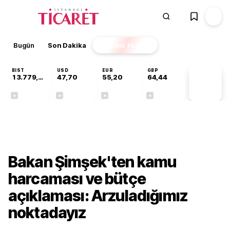
Bugün
Son Dakika
Finans
EKSTRA
BIST
USD
EUR
GBP
13.779,39
47,70
55,20
64,44
PİYASA
VERİLERİ
-0,14%
+0,15%
+0,33%
+0,41%
Ekonomi
Bakan Şimşek'ten kamu
harcaması ve bütçe
açıklaması: Arzuladığımız
noktadayız