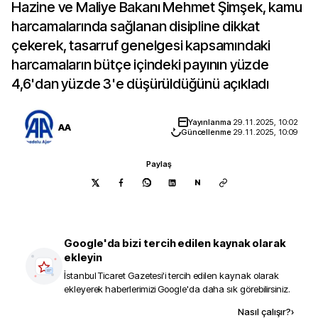
Hazine ve Maliye Bakanı Mehmet Şimşek, kamu
harcamalarında sağlanan disipline dikkat
çekerek, tasarruf genelgesi kapsamındaki
harcamaların bütçe içindeki payının yüzde
4,6'dan yüzde 3'e düşürüldüğünü açıkladı
Yayınlanma
29.11.2025, 10:02
AA
Güncellenme
29.11.2025, 10:09
Paylaş
N
Google'da bizi tercih edilen kaynak olarak
ekleyin
İstanbul Ticaret Gazetesi
'i tercih edilen kaynak olarak
ekleyerek haberlerimizi Google'da daha sık görebilirsiniz.
Kaynak ekle
Nasıl çalışır?
›