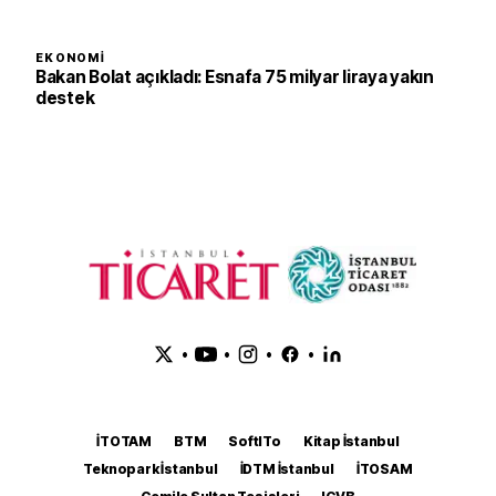
EKONOMI
Bakan Bolat açıkladı: Esnafa 75 milyar liraya yakın
destek
•
•
•
•
İTOTAM
BTM
SoftITo
Kitap İstanbul
Teknopark İstanbul
İDTM İstanbul
İTOSAM