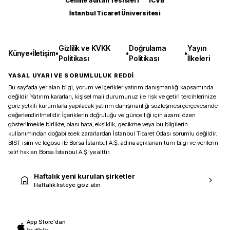
Cemile Sultan Tesisleri
ICVB
İstanbul Ticaret Üniversitesi
Gizlilik ve KVKK
Doğrulama
Yayın
Künye
•
İletişim
•
•
•
Politikası
Politikası
İlkeleri
YASAL UYARI VE SORUMLULUK REDDİ
Bu sayfada yer alan bilgi, yorum ve içerikler yatırım danışmanlığı kapsamında
değildir. Yatırım kararları, kişisel mali durumunuz ile risk ve getiri tercihlerinize
göre yetkili kurumlarla yapılacak yatırım danışmanlığı sözleşmesi çerçevesinde
değerlendirilmelidir. İçeriklerin doğruluğu ve güncelliği için azami özen
gösterilmekle birlikte, olası hata, eksiklik, gecikme veya bu bilgilerin
kullanımından doğabilecek zararlardan İstanbul Ticaret Odası sorumlu değildir.
BIST isim ve logosu ile Borsa İstanbul A.Ş. adına açıklanan tüm bilgi ve verilerin
telif hakları Borsa İstanbul A.Ş.’ye aittir.
Haftalık yeni kurulan şirketler
Haftalık listeye göz atın
App Store'dan