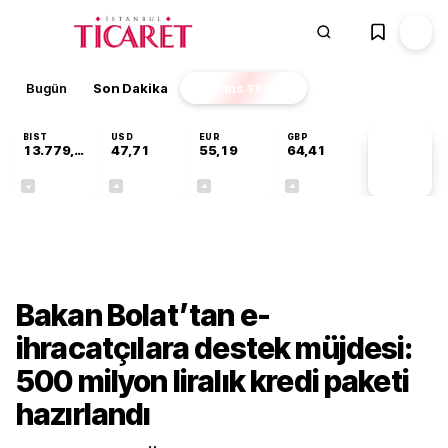
Bugün
Son Dakika
Finans
EKSTRA
BIST
USD
EUR
GBP
13.779,39
47,71
55,19
64,41
PİYASA
VERİLERİ
-0,14%
+0,18%
+0,32%
+0,38%
Ekonomi
Bakan Bolat’tan e-
ihracatçılara destek müjdesi:
500 milyon liralık kredi paketi
hazırlandı