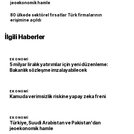
jeoekonomik hamle
80 ülkede sektörel fırsatlar Türk firmalarının
erişimine açıldı
İlgili Haberler
EKONOMI
5 milyar liralık yatırımlar için yeni düzenleme:
Bakanlık sözleşme imzalayabilecek
EKONOMI
Kamuda verimsizlik riskine yapay zeka freni
EKONOMI
Türkiye, Suudi Arabistan ve Pakistan'dan
jeoekonomik hamle