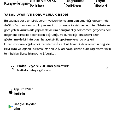
Gizlilik ve KVKK
Doğrulama
Yayın
Künye
•
İletişim
•
•
•
Politikası
Politikası
İlkeleri
YASAL UYARI VE SORUMLULUK REDDİ
Bu sayfada yer alan bilgi, yorum ve içerikler yatırım danışmanlığı kapsamında
değildir. Yatırım kararları, kişisel mali durumunuz ile risk ve getiri tercihlerinize
göre yetkili kurumlarla yapılacak yatırım danışmanlığı sözleşmesi çerçevesinde
değerlendirilmelidir. İçeriklerin doğruluğu ve güncelliği için azami özen
gösterilmekle birlikte, olası hata, eksiklik, gecikme veya bu bilgilerin
kullanımından doğabilecek zararlardan İstanbul Ticaret Odası sorumlu değildir.
BIST isim ve logosu ile Borsa İstanbul A.Ş. adına açıklanan tüm bilgi ve verilerin
telif hakları Borsa İstanbul A.Ş.’ye aittir.
Haftalık yeni kurulan şirketler
Haftalık listeye göz atın
App Store'dan
indirin
Google Play'den
alın