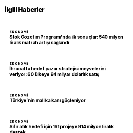
İlgili Haberler
EKONOMI
Stok Gözetim Programı'nda ilk sonuçlar: 540 milyon
liralık matrah artışı sağlandı
EKONOMI
İhracatta hedef pazar stratejisi meyvelerini
veriyor: 60 ülkeye 94 milyar dolarlık satış
EKONOMI
Türkiye’nin mali kalkanı güçleniyor
EKONOMI
Sıfır atık hedefi için 161 projeye 914 milyon liralık
destek