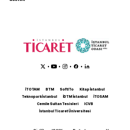
•
•
•
•
İTOTAM
BTM
SoftITo
Kitap İstanbul
Teknopark İstanbul
İDTM İstanbul
İTOSAM
Cemile Sultan Tesisleri
ICVB
İstanbul Ticaret Üniversitesi