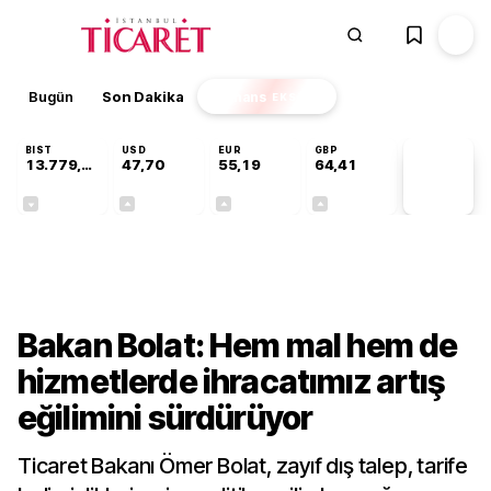
Bugün
Son Dakika
Finans
EKSTRA
BIST
USD
EUR
GBP
13.779,39
47,70
55,19
64,41
PİYASA
VERİLERİ
-0,14%
+0,15%
+0,32%
+0,38%
Ekonomi
Bakan Bolat: Hem mal hem de
hizmetlerde ihracatımız artış
eğilimini sürdürüyor
Ticaret Bakanı Ömer Bolat, zayıf dış talep, tarife