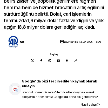
belirsizlikleri ve jeopolitik gerilimlere rağmen
hem mal hem de hizmet ihracatının artış eğilimini
sürdürdüğünü belirtti. Bolat, cari işlemlerin
temmuzda 1,8 milyar dolar fazla verdiğini ve yıllık
açığın 18,8 milyar dolara gerilediğini açıkladı.
AA
Yayınlanma
12.09.2025, 15:06
Paylaş
N
Google'da bizi tercih edilen kaynak olarak
ekleyin
İstanbul Ticaret Gazetesi
'i tercih edilen kaynak olarak
ekleyerek haberlerimizi Google'da daha sık görebilirsiniz.
Kaynak ekle
Nasıl çalışır?
›